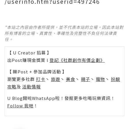
/userinfo.htm?userid=497246
*本站之內容由作者所提供，並不代表本站的立場。因此本站對
所有博客的立場、真實性、準確性及完整性不負任何法律責
任。
【 U Creator 招募 】
出Post賺現金獎賞 l
登記《社群創作有價企劃》
【 睇Post + 參加品牌活動 】
瀏覽更多社群
打卡
丶
旅遊
丶
美食
丶
親子
丶
寵物
丶
扮靚
攻略
及
活動情報
U Blog開咗WhatsApp啦！發掘更多吃喝玩樂資訊！
Follow 我哋
！