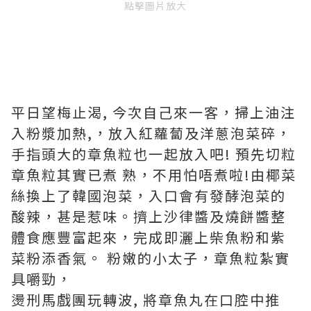
點擊圖片放大
平日望梅止渴, 今次自己來一客，掃上油注
入粉漿加熱,，放入紅蘿蔔及洋蔥泡菜碎，
手指頭大的章魚粒也一起放入吧! 預先切粒
章魚粒其實已煮 熟，不用怕唔煮啦!由椰菜
絲換上了韓國泡菜，入口會有發酵泡菜的
酸辣，甚是惹味。擠上沙律醬及燒餅醬整
體食應豐富起來，完成即灑上柴魚粉和紫
菜粉添香氣。 粉嫩的小太子，章魚粒紮實
具嚼勁，
燙刑馬戲團玩轉波, 將章魚丸在口腔中推