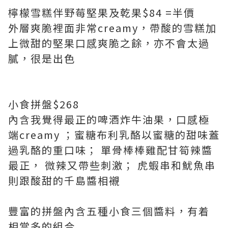
檸檬雪糕伴野莓堅果及乾果$84 =半價
外層爽脆裡面非常creamy，帶酸的雪糕加
上微甜的堅果口感爽脆之餘，亦不會太過
膩，很是出色
小食拼盤$268
內含我覺得最正的啤酒炸牛油果，口感極
端creamy ；蜜糖布利乳酪以蜜糖的甜味蓋
過乳酪的重口味； 單骨棒棒雞配甘筍辣醬
最正， 微辣又帶些刺激； 虎蝦串和魷魚串
則跟酸甜的千島醬相襯
豐富的拼盤內含五種小食三個醬料，有着
相當多的組合