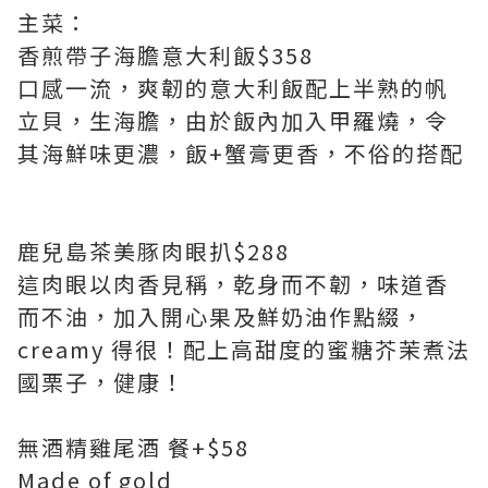
主菜：
香煎帶子海膽意大利飯$358
口感一流，爽韌的意大利飯配上半熟的帆
立貝，生海膽，由於飯內加入甲羅燒，令
其海鮮味更濃，飯+蟹膏更香，不俗的搭配
鹿兒島茶美豚肉眼扒$288
這肉眼以肉香見稱，乾身而不韌，味道香
而不油，加入開心果及鮮奶油作點綴，
creamy 得很！配上高甜度的蜜糖芥茉煮法
國栗子，健康！
無酒精雞尾酒 餐+$58
Made of gold