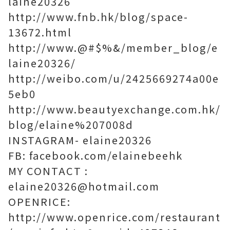
laine20326
http://www.fnb.hk/blog/space-
13672.html
http://www.@#$%&/member_blog/e
laine20326/
http://weibo.com/u/2425669274a00e
5eb0
http://www.beautyexchange.com.hk/
blog/elaine%207008d
INSTAGRAM- elaine20326
FB: facebook.com/elainebeehk
MY CONTACT :
elaine20326@hotmail.com
OPENRICE:
http://www.openrice.com/restaurant