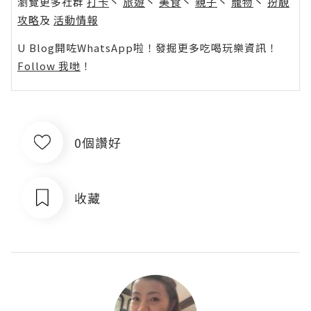
瀏覽更多社群
打卡
丶
旅遊
丶
美食
丶
親子
丶
寵物
丶
扮靚
攻略
及
活動情報
U Blog開咗WhatsApp啦！發掘更多吃喝玩樂資訊！
Follow 我哋
！
0個讚好
收藏