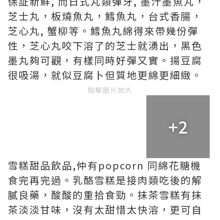
保証新鮮, 而日式丸類彈牙, 墨汁墨魚丸，
芝士丸，板燒魚丸，鱈魚丸，台式香腸，
芝心丸, 蟹柳等。鱈魚丸綿得來帶幾份彈
性，芝心丸咬下溶了的芝士就湧出，黑色
墨丸夠可觀，有樣同時好彈又實。揚豆腐
很吸湯，就似豆腐卜但質地更綿更細緻。
點擊圖片放大
+2
雪糕甜品飲品,仲有popcorn 同綿花糖機
食完再完過。乳酪雪糕是接肉類吃後的解
膩良藥，酸酸的重拾食勁。抹茶雪糕有抹
茶淡淡甘味，沒有太甜惜太快溶，更可自