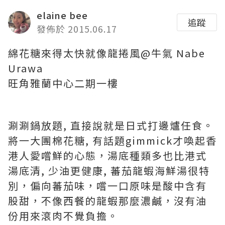
elaine bee
追蹤
發佈於 2015.06.17
綿花糖來得太快就像龍捲風@牛氣 Nabe
Urawa
旺角雅蘭中心二期一樓
涮涮鍋放題, 直接說就是日式打邊爐任食。
將一大團棉花糖, 有話題gimmick才喚起香
港人愛嚐鮮的心態，湯底種類多也比港式
湯底清, 少油更健康, 蕃茄龍蝦海鮮湯很特
別，偏向蕃茄味，嚐一口原味是酸中含有
股甜，不像西餐的龍蝦那麼濃鹹，沒有油
份用來滾肉不覺負擔。