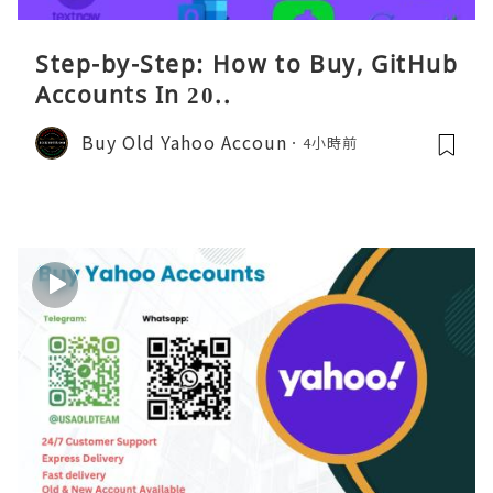
Step-by-Step: How to Buy, GitHub
Accounts In 20..
Buy Old Yahoo Accoun
4小時前