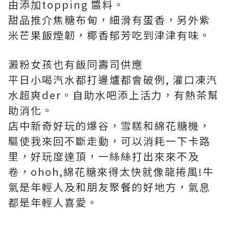
由添加topping 醬料。
甜品推介焦糖布甸，細滑有蛋香，另外紫
米芒果飯煙韌，椰香郁芳吃到津津有味。
澱粉女孩也有飯同壽司供應
平日小喝汽水都打邊爐都會破例, 灌口凍汽
水超爽der。自助水吧添上活力，有熱茶幫
助消化。
店中新奇好玩的爆谷，雪糕和綿花糖機，
驅使我來回不斷走動，可以消耗一下卡路
里，好玩度達頂，一絲絲打出來來不及
卷，ohoh,綿花糖來得太快就像龍捲風!牛
氣是年輕人及和朋友聚餐的好地方，氣息
都是年輕人喜愛。