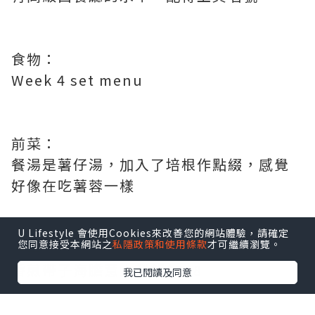
食物：
Week 4 set menu
前菜：
餐湯是薯仔湯，加入了培根作點綴，感覺
好像在吃薯蓉一樣
U Lifestyle 會使用Cookies來改善您的網站體驗，請確定
您同意接受本網站之
私隱政策和使用條款
才可繼續瀏覽。
主菜：
香煎帶子海膽意大利飯$358
我已閱讀及同意
口感一流，爽韌的意大利飯配上半熟的帆
立貝，生海膽，由於飯內加入甲羅燒，令