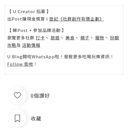
【 U Creator 招募 】
出Post賺現金獎賞 l
登記《社群創作有價企劃》
【 睇Post + 參加品牌活動 】
瀏覽更多社群
打卡
丶
旅遊
丶
美食
丶
親子
丶
寵物
丶
扮靚
攻略
及
活動情報
U Blog開咗WhatsApp啦！發掘更多吃喝玩樂資訊！
Follow 我哋
！
0個讚好
收藏