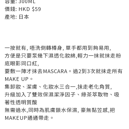
容量: 300ML
價錢: HKD $59
產地: 日本
一按就有, 唔洗倒轉樽身, 單手都用到夠易用,
方便是只要泵幾下濕透化妝綿,輕力一抹就抹走粉
底眼影同口紅,
要敷一陣才抹去MASCARA。過2到3次就抹走所有
MAKE UP。
集卸妝、潔膚、化妝水三合一,抺走老化角質,
升級加入了雙效保濕潔淨因子、綠茶萃取物、吸
著性透明質酸
無需過水,同時為肌膚鎖水保濕, 豪無黏笠感,把
MAKEUP通通帶走。