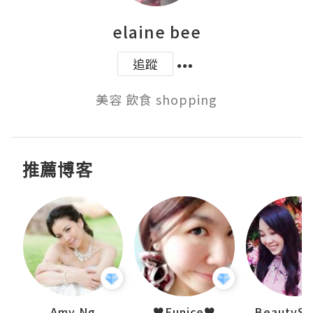
elaine bee
追蹤
美容 飲食 shopping
推薦博客
h 夏沫
Amy Ng
♥Eunice♥