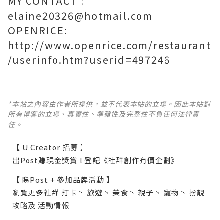
MY CONTACT :
elaine20326@hotmail.com
OPENRICE:
http://www.openrice.com/restaurant
/userinfo.htm?userid=497246
*本站之內容由作者所提供，並不代表本站的立場。因此本站對
所有博客的立場、真實性、準確性及完整性不負任何法律責
任。
【 U Creator 招募 】
出Post賺現金獎賞 l
登記《社群創作有價企劃》
【 睇Post + 參加品牌活動 】
瀏覽更多社群
打卡
丶
旅遊
丶
美食
丶
親子
丶
寵物
丶
扮靚
攻略
及
活動情報