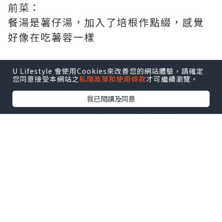
前菜：
餐湯是薯仔湯，加入了培根作點綴，感覺
好像在吃薯蓉一樣
U Lifestyle 會使用Cookies來改善您的網站體驗，請確定
您同意接受本網站之
私隱政策和使用條款
才可繼續瀏覽。
主菜：
香煎帶子海膽意大利飯$358
我已閱讀及同意
口感一流，爽韌的意大利飯配上半熟的帆
立貝，生海膽，由於飯內加入甲羅燒，令
其海鮮味更濃，飯+蟹膏更香，不俗的搭配
鹿兒島茶美豚肉眼扒$288
這肉眼以肉香見稱，乾身而不韌，味道香
而不油，加入開心果及鮮奶油作點綴，