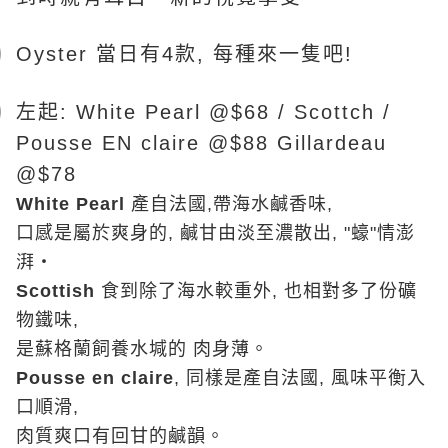
Oyster
當日有
4
款
,
每種來一隻吧
!
左起
: White Pearl @$68 / Scottch /
Pousse EN claire @$88 Gillardeau
@$78
White Pearl
產自法國
,
帶海水鹹香味
,
口感是屬於爽身的
,
鹹甘由淡至濃散出
, "
蠔
"
情澎
湃‧
Scottish
食到除了海水較重外
,
也相對多了份礦
物鐵味
,
是蘇格蘭飼養水堿的
肉身薄。
Pousse en claire
,
同樣是產自法國
,
風味平衡入
口順滑
,
肉質爽口有回甘的鹹韻。