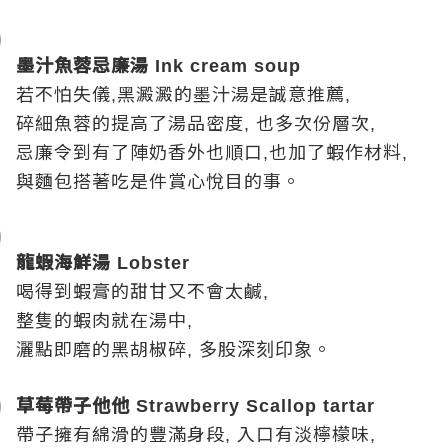
墨汁魚蓉忌廉湯
Ink cream soup
若不怕失儀
黑澱澱的墨汁湯是誠意推薦
,
,
碎細魚蓉的提高了湯品密度
也多次份層次
,
,
忌廉令到有了陣奶香外也順口
也加了蝦作材料
,
,
與麵包搭著吃是件賞心悅目的事。
龍蝦海鮮湯
Lobster
喝得到蝦膏的甜甘又不會太鹹
,
整隻的蝦肉就在湯中
,
灑點即磨的黑胡椒碎
多股
。
,
深刻印象
草莓帶子他他
Strawberry Scallop tartar
帶子擁有綿滑的豐滿身段
入口有淡檸檬味
,
,