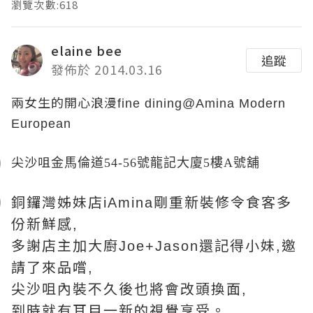
瀏覽次數:618
elaine bee
追蹤
發佈於 2014.03.16
兩女生的開心浪漫
fine dining
@Amina Modern
European
尖沙咀
金馬倫道
54-56
號龍記大廈
5
樓
A
號舖
銅鑼灣姊妹店
剛重新裝修令食客多
iAmina
份新鮮感
,
多謝店主加大廚
還記得小妹
邀
Joe+Jason
,
請了來品嚐
,
尖沙咀內裝不久後也將會改頭換面
,
到時就有耳目一新的視覺享受。