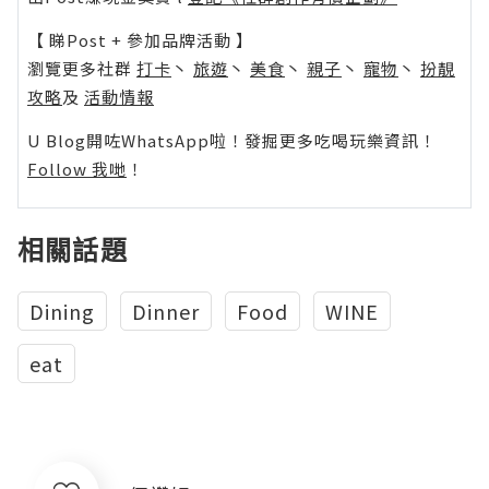
【 睇Post + 參加品牌活動 】
瀏覽更多社群
打卡
丶
旅遊
丶
美食
丶
親子
丶
寵物
丶
扮靚
攻略
及
活動情報
U Blog開咗WhatsApp啦！發掘更多吃喝玩樂資訊！
Follow 我哋
！
相關話題
Dining
Dinner
Food
WINE
eat