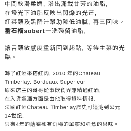
中間軟滑柔媚
滲出滿載甘芳的油脂
,
,
在燈光下油脂反映出閃爍的光芒
,
紅菜頭及黑醋汁幫助降低油膩
再三回味。
,
番石榴
一洗殘留油脂
sobert
,
讓舌頭敏感度重新回到起點
等待主菜的光
,
臨。
轉了紅酒來搭紅肉
年的
, 2010
Chateau
Timberlay, Bordeaux Superieur
原來店主的哥哥從事飲食界兼精通紅酒
,
在入貨選酒方面是由他取得資料情報
,
法國紅酒
歷
Chateau Timberlay
史可追溯到公元
14
世纪
,
只有
年的蘊釀卻有沉穩的單寧和強烈的果味。
4