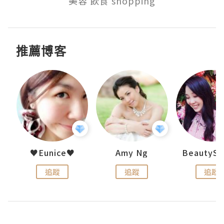
美容 飲食 shopping
推薦博客
h 夏沫
♥Eunice♥
Amy Ng
追蹤
追蹤
追蹤