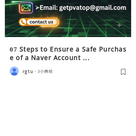
07 Steps to Ensure a Safe Purchas
e of a Naver Account ...
rgtu
3小時前