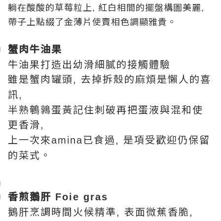
躺在酸酸的草莓粒上
紅白相間的擺盤構圖美麗
,
,
帶子上點綴了金薄片使賣相色調顯雅貴。
蟹肉牛油果
牛油果打造出幼滑細膩的接觸體驗
雖是蟹肉罐頭
去掉拆殼的麻煩是懶人的喜
,
訊
,
半熟鵪鶉蛋黃記住刺破再把蛋液與混和使
更香滑
,
上一次來
已食過
是項受歡迎仍保留
amina
,
的菜式。
香煎鵝肝
Foie gras
鵝肝烹調時間火候精準
表面微蕉香脆
,
,