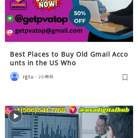
Best Places to Buy Old Gmail Acco
unts in the US Who
rgtu
2小時前