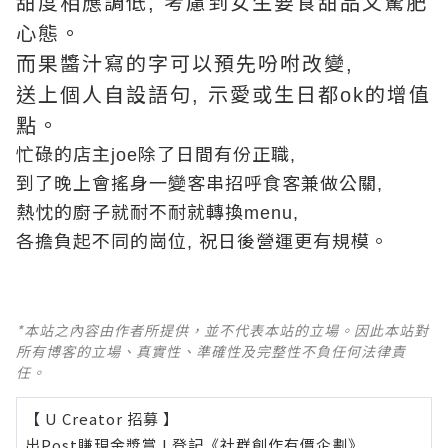
甜度相應調低
考慮到女生要食甜品又驚肥
,
心態。
而果醬汁寫的字可以預先吩咐改變
,
送上個人自設語句
示愛或生日都
的增值
,
ok
點。
忙碌的店主
除了日間有份正職
joe
,
到了晚上會搖身一變客串招呼食客兼做公關
,
熱忱的廚子就耐不耐就轉換
menu,
各擔負起不同的崗位
祝日後營運更有規模。
,
*本站之內容由作者所提供，並不代表本站的立場。因此本站對
所有博客的立場、真實性、準確性及完整性不負任何法律責
任。
【 U Creator 招募 】
出Post賺現金獎賞 l
登記《社群創作有價企劃》