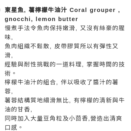
東星魚
薯檸檬牛油汁
,
Coral grouper ,
gnocchi, lemon butter
慢煮手法令魚肉保持嫩滑
又沒有絲豪的腥
,
味
,
魚肉組織不鬆散
皮帶膠質所以有彈性又
,
滑
,
經驗與耐性挑戰的一道料理
掌握時間的技
,
術。
檸檬牛油汁的組合
伴以吸收了醬汁的薯
,
蓉
,
薯蓉結構質地細滑無比
有檸檬的清新與牛
,
油的甘香
,
同時加入大量豆角粒及
營造出清爽
小茴香
,
口感。