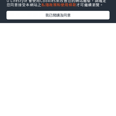
U Lifestyle 會使用Cookies來改善您的網站體驗，請確定
您同意接受本網站之
私隱政策和使用條款
才可繼續瀏覽。
主菜：
香煎帶子海膽意大利飯$358
我已閱讀及同意
口感一流，爽韌的意大利飯配上半熟的帆
立貝，生海膽，由於飯內加入甲羅燒，令
其海鮮味更濃，飯+蟹膏更香，不俗的搭配
鹿兒島茶美豚肉眼扒$288
這肉眼以肉香見稱，乾身而不韌，味道香
而不油，加入開心果及鮮奶油作點綴，
creamy 得很！配上高甜度的蜜糖芥茉煮法
國栗子，健康！
無酒精雞尾酒 餐+$58
Made of gold