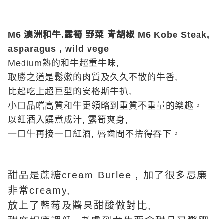
澳洲和牛
露筍
野菜
青胡椒
M6
.
M6 Kobe Steak,
asparagus , wild vege
Medium
熟的和牛超重牛味
,
取勝之道是鬆嫩的肉質及久久不散的牛香
,
比起吃上超巨型的安格斯牛扒
,
小口品嚐高質和牛更領略到重質不重量的樂趣。
以紅酒入
饌
煮成汁
,
露筍爽身
,
一口牛再接一口紅酒
,
唇齒間不捨得吞下。
甜品是蔗糖
加了很多忌廉
cream Burlee ,
非常
creamy,
放上了藍莓及醬果甜酸做對比
,