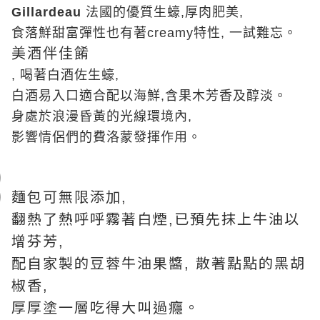
Gillardeau
法國的優質生蠔
,
厚肉肥美
,
食落鮮甜富彈性也有著
creamy
特性
,
一試難忘。
美酒伴佳餚
,
喝著白酒佐生蠔
,
白酒易入口適合配以海鮮
,
含果木芳香及醇淡。
身處於浪漫昏黃的光線環境內
,
影響情侶們的
費洛蒙
發揮作用。
麵包可無限添加
,
翻熱了熱呼呼霧著白煙
已預先抹上牛油以
,
增芬芳
,
配自家製的豆蓉牛油果醬
散著點點的黑胡
,
椒香
,
厚厚塗一層吃得大叫過癮。