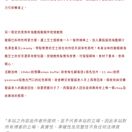
力引到餐桌上。
另一限定的黑魚籽海膽焗龍蝦伴炭燒鮑魚
龍蝦已拆肉吃時更方便，灑上芝士焗熔後一人一客熱辣捧上。加入蘑菇還用海膽調汁
色澤金黃又creamy，帶點蕉香的芝士就在向你招手說來吃我吧！本身淡味的龍蝦被海
膽芝士的甘芳濃厚攻勢包圍。炭燒鮑魚紮實有炭香，可慢慢細味。食材下重本，食得
開心。
活動加映：10dec前預購xmas buffet 就會每位顧客送1張名信片，11 dec前把
postcard投進在門口的紅色郵筒，就會轉交到聖誕老人手上再寄回來。相收到由芬蘭
聖誕老人的親身回信，就要把握日子了，而聖誕老人回信是用專用世上唯一
郵chop及
收專用的郵票。
*本站之內容由作者所提供，並不代表本站的立場。因此本站對
所有博客的立場、真實性、準確性及完整性不負任何法律責