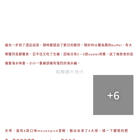
搶先一步到了酒店試菜，頓時都感染了節日的歡欣。剛好仲以蟹為題的buffet，有大
閘蟹同長腳蟹食。忍不住又吃了生蠔，因每日有2－3款oyster供應，試了兩款食的是
偏重海水味重，小小一隻蠔卻擁有強烈的海水鹹。
點擊圖片放大
+6
天呀，還有6款口味movenpick雪糕，豁出去食了4大球，揉一下腰間的肥