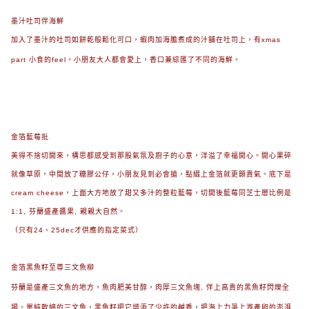
墨汁吐司伴海鮮
加入了墨汁的吐司如餅乾般鬆化可口，
蝦肉加海膽煮成的汁舖在吐司上，有xmas
part 小食的feel。小朋友大人都會愛上，香口兼綜匯了不同的海鮮。
金箔藍莓批
美得不捨切開來，構思都感受到那股氣氛及廚子的心意，洋溢了幸福開心。開心果碎
就像草原，中間放了糖膠公仔，小朋友見到必會搶，點綴上金箔就更顥貴氣。底
下是
cream cheese，
上面大方地放了甜又多汁的整粒藍莓，
切開後藍莓同芝士層比例是
1:1, 芬蘭盛產醬果, 親親大自然。
（只有24、25dec才供應的指定菜式）
金箔黑魚籽至尊三文魚柳
芬蘭是盛產三文魚的地方，魚肉肥美甘醇，肉厚三文魚塊, 伴上高貴的黑魚籽閃爍全
場。單純軟綿的三文魚，黑魚籽把它增添了少許的鹹香，把海上力爭上游產卵的澎湃