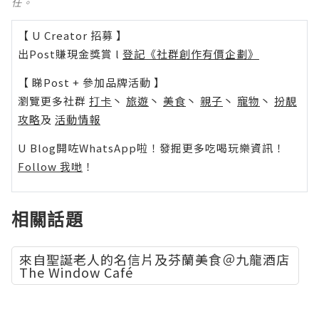
任。
【 U Creator 招募 】
出Post賺現金獎賞 l
登記《社群創作有價企劃》
【 睇Post + 參加品牌活動 】
瀏覽更多社群
打卡
丶
旅遊
丶
美食
丶
親子
丶
寵物
丶
扮靚
攻略
及
活動情報
U Blog開咗WhatsApp啦！發掘更多吃喝玩樂資訊！
Follow 我哋
！
相關話題
來自聖誕老人的名信片及芬蘭美食＠九龍酒店
The Window Café