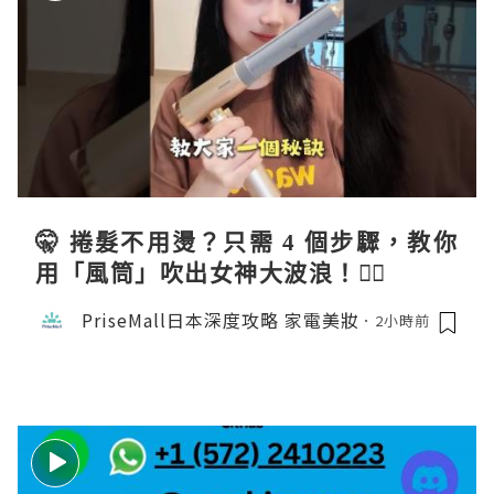
🤫 捲髮不用燙？只需 4 個步驟，教你
用「風筒」吹出女神大波浪！💇‍♀️
PriseMall日本深度攻略 家電美妝
2小時前