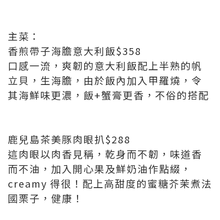
主菜：
香煎帶子海膽意大利飯$358
口感一流，爽韌的意大利飯配上半熟的帆
立貝，生海膽，由於飯內加入甲羅燒，令
其海鮮味更濃，飯+蟹膏更香，不俗的搭配
鹿兒島茶美豚肉眼扒$288
這肉眼以肉香見稱，乾身而不韌，味道香
而不油，加入開心果及鮮奶油作點綴，
creamy 得很！配上高甜度的蜜糖芥茉煮法
國栗子，健康！