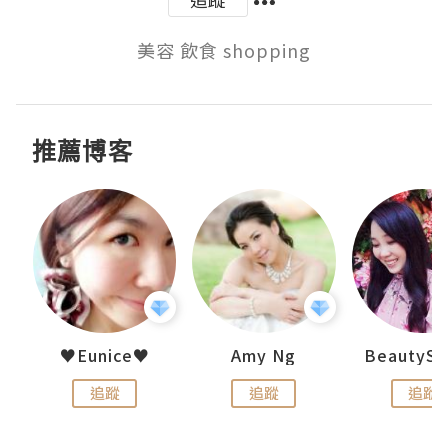
美容 飲食 shopping
推薦博客
h 夏沫
♥Eunice♥
Amy Ng
追蹤
追蹤
追蹤