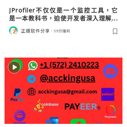
JProfiler不仅仅是一个监控工具，它
是一本教科书，迫使开发者深入理解JV
M的内存模型、垃圾回收机制和并发原
正版软件分享
59分鐘前
理。通过直观的可视化数据，它将抽象
的性能问题具象化为代码行号。对于一
名追求卓越的Java