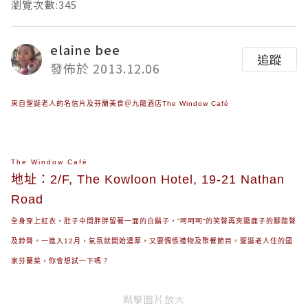
瀏覽次數:345
elaine bee
追蹤
發佈於 2013.12.06
來自聖誕老人的名信片及芬蘭美食＠九龍酒店
The Window Café
The Window Café
地址：2/F, The Kowloon Hotel, 19-21 Nathan
Road
全身穿上紅衣，肚子中間胖胖留著一面的白鬍子，“呵呵呵“的笑聲再夾隨鹿子的腳踏聲
及鈴聲。一進入12月，氣氛就開始濃厚，又要惆悵禮物及聚餐節目。聖誕老人住的國
家
芬蘭菜，你會想試一下嗎？
點擊圖片放大