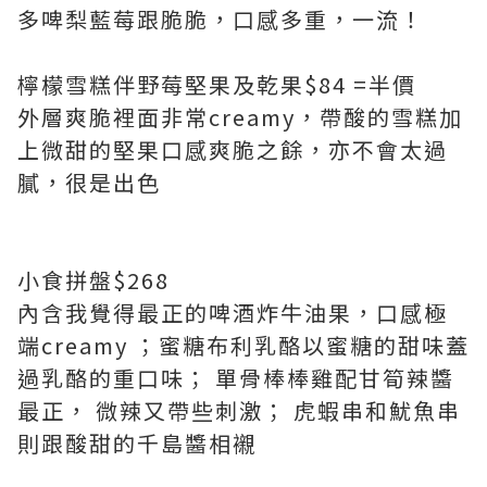
多啤梨藍莓跟脆脆，口感多重，一流！
檸檬雪糕伴野莓堅果及乾果$84 =半價
外層爽脆裡面非常creamy，帶酸的雪糕加
上微甜的堅果口感爽脆之餘，亦不會太過
膩，很是出色
小食拼盤$268
內含我覺得最正的啤酒炸牛油果，口感極
端creamy ；蜜糖布利乳酪以蜜糖的甜味蓋
過乳酪的重口味； 單骨棒棒雞配甘筍辣醬
最正， 微辣又帶些刺激； 虎蝦串和魷魚串
則跟酸甜的千島醬相襯