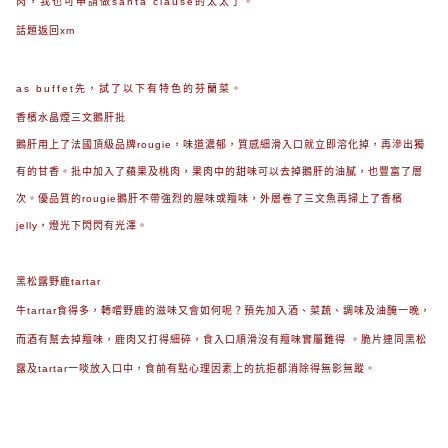
肉，我也可申請做santa clause的太太了。
話題返回xm
as buffet先，試了以下有特色的芬蘭菜。
香檳水晶煙三文鵝肝批
鵝肝用上了法國頂級品牌rougie，味道濃郁，質感細滑入口就立即溶化掉，再滲出獨
有的甘香。批中加入了
蘋果及桃肉，果肉中的甜味可以去掉鵝肝的油膩，也豐富了層
次。優品質的rougie鵝肝不帶強烈的腥味或羶味，外層卷了三文魚再掃上了香檳
jelly，燈光下閃閃有光澤。
黑松露野鹿tartar
牛tartar食得多，轉嚐野鹿的滋味又會如何呢？預先加入酒、菜蔬、調味及油醃一晚，
而酒有幫去掉羶味，鹿肉又打得細碎，食入口順滑沒有羶味實屬難得 。脆片連同黑松
露及tartar一啖放入口中，
食前有點心理因素上的抗拒都消除得無影無蹤。