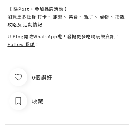
【 睇Post + 參加品牌活動 】
瀏覽更多社群
打卡
丶
旅遊
丶
美食
丶
親子
丶
寵物
丶
扮靚
攻略
及
活動情報
U Blog開咗WhatsApp啦！發掘更多吃喝玩樂資訊！
Follow 我哋
！
0個讚好
收藏