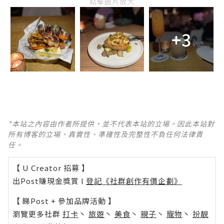
點擊圖片放大
+3
*本站之內容由作者所提供，並不代表本站的立場。因此本站對
所有博客的立場、真實性、準確性及完整性不負任何法律責
任。
【 U Creator 招募 】
出Post賺現金獎賞 l
登記《社群創作有價企劃》
【 睇Post + 參加品牌活動 】
瀏覽更多社群
打卡
丶
旅遊
丶
美食
丶
親子
丶
寵物
丶
扮靚