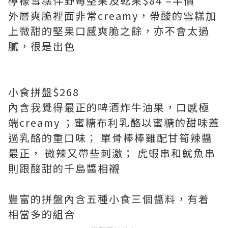
檸檬雪糕伴野莓堅果及乾果$84 =半價
外層爽脆裡面非常creamy，帶酸的雪糕加
上微甜的堅果口感爽脆之餘，亦不會太過
膩，很是出色
小食拼盤$268
內含我覺得最正的啤酒炸牛油果，口感極
端creamy ；蜜糖布利乳酪以蜜糖的甜味蓋
過乳酪的重口味； 單骨棒棒雞配甘筍辣醬
最正， 微辣又帶些刺激； 虎蝦串和魷魚串
則跟酸甜的千島醬相襯
豐富的拼盤內含五種小食三個醬料，有着
相當多的組合