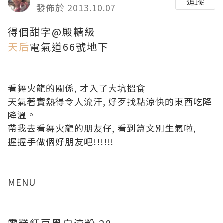
追蹤
發佈於 2013.10.07
得個甜字@殿糖級
天后
電氣道66號地下
看舞火龍的關係, 才入了大坑搵食
天氣著實熱得令人流汗, 好歹找點涼快的東西吃降
降溫。
帶我去看舞火龍的朋友仔, 看到篇文別生氣啦,
握握手做個好朋友吧!!!!!!
MENU
雪糕紅豆黑白涼粉 28