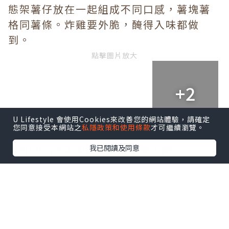
態架薯仔放在一起組成不同口感，薯塊薯
格同薯條。炸雞要外脆，醃得入味都做
到。
點擊圖片放大
+2
U Lifestyle 會使用Cookies來改善您的網站體驗，請確定
您同意接受本網站之
私隱政策和使用條款
才可繼續瀏覽。
今次$268 辣炒豬肉，有飯，芝士，
kimchi ,。2-3個人都夠飽架，同
我已閱讀及同意
埋呢個係好受歡迎，什麼都有一些 ，大量
芽菜伴甜甜辣辣架炒豬肉片。