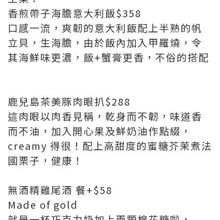
香煎帶子海膽意大利飯$358
口感一流，爽韌的意大利飯配上半熟的帆
立貝，生海膽，由於飯內加入甲羅燒，令
其海鮮味更濃，飯+蟹膏更香，不俗的搭配
鹿兒島茶美豚肉眼扒$288
這肉眼以肉香見稱，乾身而不韌，味道香
而不油，加入開心果及鮮奶油作點綴，
creamy 得很！配上高甜度的蜜糖芥茉煮法
國栗子，健康！
無酒精雞尾酒 餐+$58
Made of gold
就是一杯巧克力奶加上兩顆棉花糖啦，