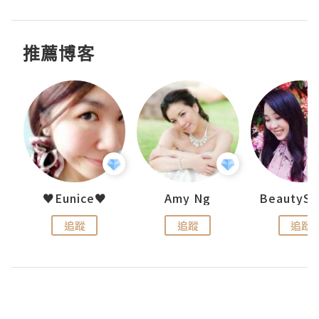
推薦博客
h 夏沫
♥Eunice♥
Amy Ng
追蹤
追蹤
追蹤