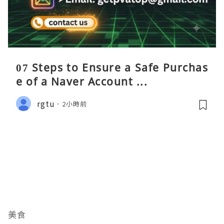
07 Steps to Ensure a Safe Purchas
e of a Naver Account ...
rgtu
2小時前
美食