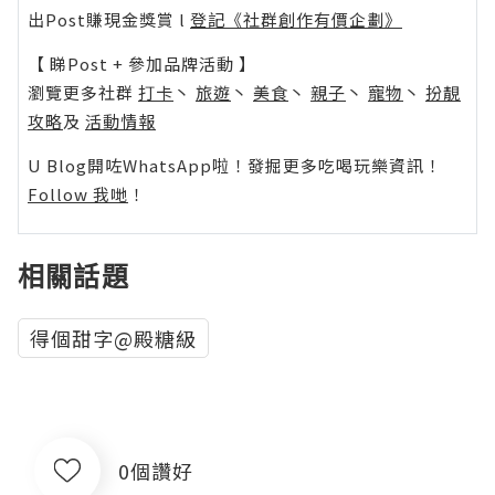
出Post賺現金獎賞 l
登記《社群創作有價企劃》
【 睇Post + 參加品牌活動 】
瀏覽更多社群
打卡
丶
旅遊
丶
美食
丶
親子
丶
寵物
丶
扮靚
攻略
及
活動情報
U Blog開咗WhatsApp啦！發掘更多吃喝玩樂資訊！
Follow 我哋
！
相關話題
得個甜字@殿糖級
0個讚好