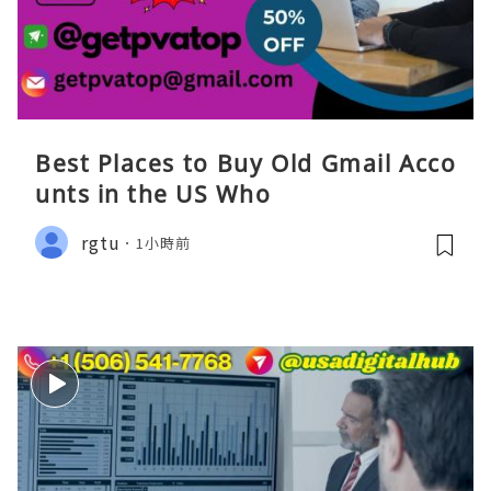
Best Places to Buy Old Gmail Acco
unts in the US Who
rgtu
1小時前