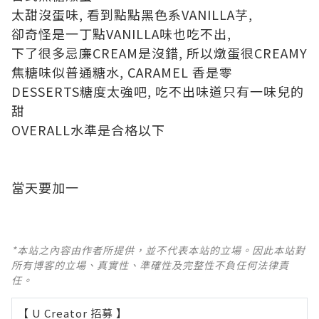
太甜沒蛋味, 看到點點黑色系VANILLA芓,
卻奇怪是一丁點VANILLA味也吃不出,
下了很多忌廉CREAM是沒錯, 所以燉蛋很CREAMY
焦糖味似普通糖水, CARAMEL 香是零
DESSERTS糖度太強吧, 吃不出味道只有一味兒的
甜
OVERALL水準是合格以下
當天要加一
*本站之內容由作者所提供，並不代表本站的立場。因此本站對
所有博客的立場、真實性、準確性及完整性不負任何法律責
任。
【 U Creator 招募 】