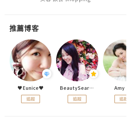
推薦博客
h 夏沫
♥Eunice♥
BeautySearch
Amy N
追蹤
追蹤
追蹤