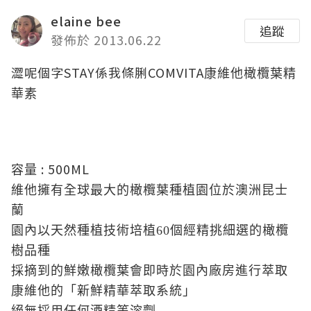
elaine bee
追蹤
發佈於 2013.06.22
澀呢個字STAY係我條脷COMVITA
康維他橄欖葉精
華素
: 500ML
容量
維他擁有全球最大的橄欖葉種植園位於澳洲昆士
蘭
園內以天然種植技術培植
60
個經精挑細選的橄欖
樹品種
採摘到的鮮嫩橄欖葉會即時於園內廠房進行萃取
康維他的「新鮮精華萃取系統」