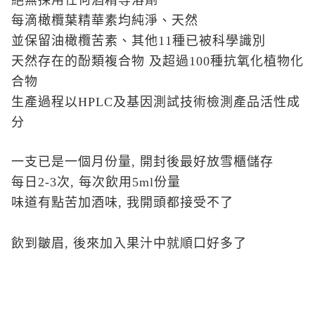
絕無採用任何酒精等溶劑
每滴橄欖葉精華素均純淨、天然
並保留油橄欖苦素、其他
11
種已被科學識別
天然存在的酚類複合物
及超過
100
種抗氧化植物化
合物
生產過程以
HPLC
及基因測試技術檢測產品活性成
分
一支已是一個月份量
,
開封後最好放雪櫃儲存
每日
2-3
次
,
每次飲用
5ml
份量
味道有點苦加酒味
,
我開頭都接受不了
飲到皺眉
,
後來加入果汁中就順口好多了