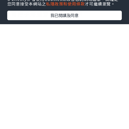
您同意接受本網站之
私隱政策和使用條款
才可繼續瀏覽。
主菜：
香煎帶子海膽意大利飯$358
我已閱讀及同意
口感一流，爽韌的意大利飯配上半熟的帆
立貝，生海膽，由於飯內加入甲羅燒，令
其海鮮味更濃，飯+蟹膏更香，不俗的搭配
鹿兒島茶美豚肉眼扒$288
這肉眼以肉香見稱，乾身而不韌，味道香
而不油，加入開心果及鮮奶油作點綴，
creamy 得很！配上高甜度的蜜糖芥茉煮法
國栗子，健康！
無酒精雞尾酒 餐+$58
Made of gold