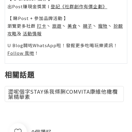
出Post賺現金獎賞 l
登記《社群創作有價企劃》
【 睇Post + 參加品牌活動 】
瀏覽更多社群
打卡
丶
旅遊
丶
美食
丶
親子
丶
寵物
丶
扮靚
攻略
及
活動情報
U Blog開咗WhatsApp啦！發掘更多吃喝玩樂資訊！
Follow 我哋
！
相關話題
澀呢個字STAY係我條脷COMVITA康維他橄欖
葉精華素
0個讚好