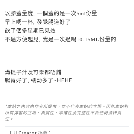
以膠蓋量度
,
一個蓋約是一次
5ml
份量
早上喝一杯
,
發覺腸道好了
飲了個多星期已見效
不過方便起見, 我是一次過喝10-15ML份量的
溝提子汁及可樂都唔錯
腸胃好了, 蠕動多了~HEHE
*本站之內容由作者所提供，並不代表本站的立場。因此本站對
所有博客的立場、真實性、準確性及完整性不負任何法律責
任。
【 U Creator 招募 】