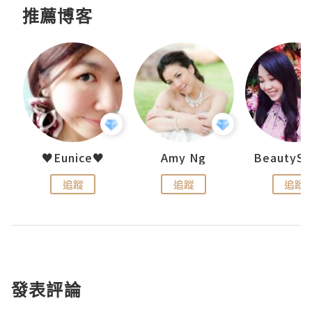
推薦博客
h 夏沫
♥Eunice♥
Amy Ng
追蹤
追蹤
追蹤
發表評論