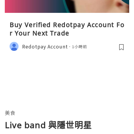
Buy Verified Redotpay Account Fo
r Your Next Trade
Redotpay Account
1小時前
美食
Live band 與隱世明星