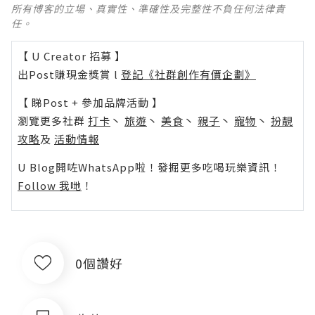
所有博客的立場、真實性、準確性及完整性不負任何法律責
任。
【 U Creator 招募 】
出Post賺現金獎賞 l
登記《社群創作有價企劃》
【 睇Post + 參加品牌活動 】
瀏覽更多社群
打卡
丶
旅遊
丶
美食
丶
親子
丶
寵物
丶
扮靚
攻略
及
活動情報
U Blog開咗WhatsApp啦！發掘更多吃喝玩樂資訊！
Follow 我哋
！
0個讚好