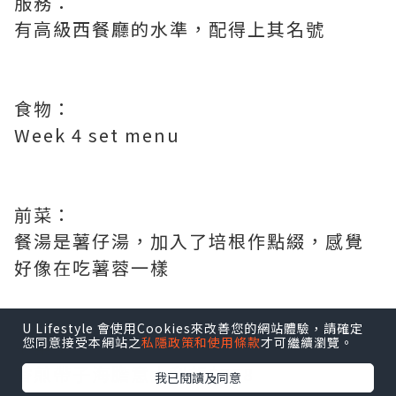
服務：
有高級西餐廳的水準，配得上其名號
食物：
Week 4 set menu
前菜：
餐湯是薯仔湯，加入了培根作點綴，感覺
好像在吃薯蓉一樣
U Lifestyle 會使用Cookies來改善您的網站體驗，請確定
您同意接受本網站之
私隱政策和使用條款
才可繼續瀏覽。
主菜：
香煎帶子海膽意大利飯$358
我已閱讀及同意