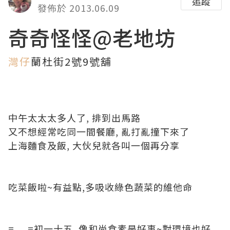
追蹤
發佈於 2013.06.09
奇奇怪怪@老地坊
灣仔
蘭杜街2號9號舖
中午太太太多人了, 排到出馬路
又不想經常吃同一間餐廳, 亂打亂撞下來了
上海麵食及飯, 大伙兒就各叫一個再分享
吃菜飯啦~有益點,多吸收綠色蔬菜的維他命
=__=初一十五, 像和尚食素是好事~對環境也好,