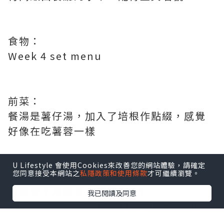
食物：
Week 4 set menu
前菜：
餐湯是薯仔湯，加入了培根作點綴，感覺
好像在吃薯蓉一樣
U Lifestyle 會使用Cookies來改善您的網站體驗，請確定
您同意接受本網站之
私隱政策和使用條款
才可繼續瀏覽。
主菜：
香煎帶子海膽意大利飯$358
我已閱讀及同意
口感一流，爽韌的意大利飯配上半熟的帆
立貝，生海膽，由於飯內加入甲羅燒，令