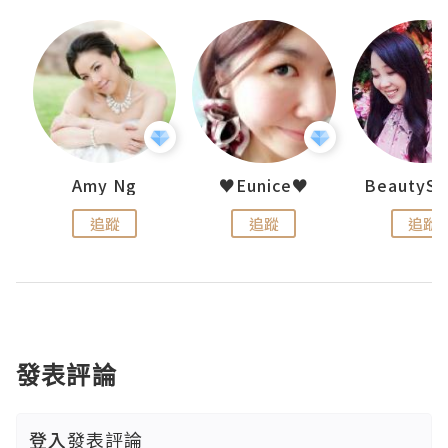
h 夏沫
Amy Ng
♥Eunice♥
追蹤
追蹤
追蹤
發表評論
登入
發表評論