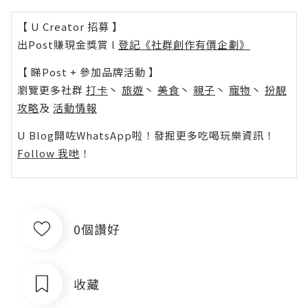
【 U Creator 招募 】
出Post賺現金獎賞 l
登記《社群創作有價企劃》
【 睇Post + 參加品牌活動 】
瀏覽更多社群
打卡
丶
旅遊
丶
美食
丶
親子
丶
寵物
丶
扮靚
攻略
及
活動情報
U Blog開咗WhatsApp啦！發掘更多吃喝玩樂資訊！
Follow 我哋
！
0個讚好
收藏