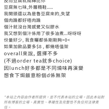
反而豆腐就成磚比你
豆腐無乜味,外層糙鞋.....
我開頭還以為是魯豆腐來的,失望
個肉躁都好唔肉躁
個汁就沒台灣感覺又似膠水
我又想到個汁係用了很多油煮...呀呀呀
份量好少, 我食曬都係剛剛夠>0<
如果加飲品要多$8 , 都幾唔值架
overall來說, 選擇不多
(不過order tea就多choice)
因lunch好多都是不同燒味再演變
想食下焗飯意粉個d係無架
*本站之內容由作者所提供，並不代表本站的立場。因此本站對
所有博客的立場、真實性、準確性及完整性不負任何法律責
任。