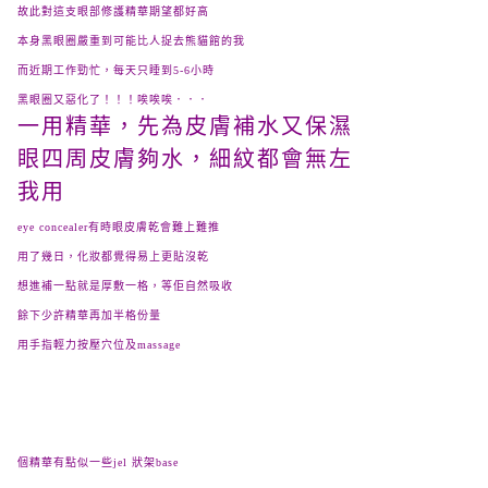
故此對這支
眼部修護精華
期望都好高
本身黑眼圈嚴重到可能比人捉去熊貓館的我
而近期工作勁忙，每天只睡到
5-6
小時
黑眼圈又惡化了！！！唉唉唉．．．
一用精華，先為皮膚補水又保濕
眼四周皮膚夠水，細紋都會無左
我用
eye concealer
有時眼皮膚乾會難上難推
用了幾日，化妝都覺得易上更貼沒乾
想進補一點就是厚敷一格，等佢自然吸收
餘下少許精華再加半格份量
用手指輕力按壓穴位及
massage
個精華有
點似一些jel 狀架base