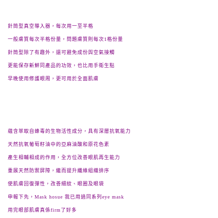
針筒型真空導入器
，每次用一至半格
一般膚質每次半格份量，問題膚質則每次
1
格份量
針筒型
除了有趣外，還可避免成份與空氣接觸
更能保存新鮮同產品的功效，也比用手衛生點
早晚使用修護眼周
，更
可用於全面肌膚
蘊含萃取自蜂毒的生物活性成分，具有深層抗氧能力
天然抗氧葡萄籽油中的亞麻油酸和原花色素
產生相輔相成的作用，全方位改善眼肌再生能力
重展天然防禦屏障，繼而提升纖維組織排序
使肌膚回復彈性
，改善細紋、眼圈及眼袋
申報下先，
Mask hosue
我已用過同系列
eye mask
用完眼部肌膚真係
firm
了好多