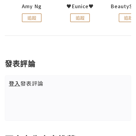
h 夏沫
Amy Ng
♥Eunice♥
追蹤
追蹤
追蹤
發表評論
登入
發表評論