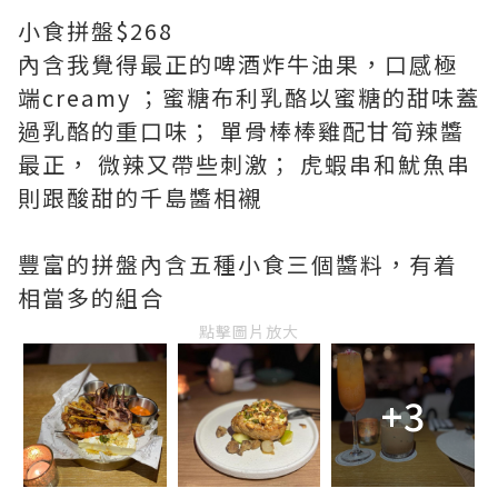
小食拼盤$268
內含我覺得最正的啤酒炸牛油果，口感極
端creamy ；蜜糖布利乳酪以蜜糖的甜味蓋
過乳酪的重口味； 單骨棒棒雞配甘筍辣醬
最正， 微辣又帶些刺激； 虎蝦串和魷魚串
則跟酸甜的千島醬相襯
豐富的拼盤內含五種小食三個醬料，有着
相當多的組合
點擊圖片放大
+3