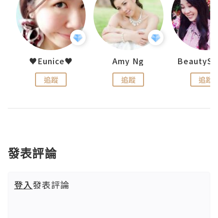
h 夏沫
♥Eunice♥
Amy Ng
追蹤
追蹤
追蹤
發表評論
登入
發表評論