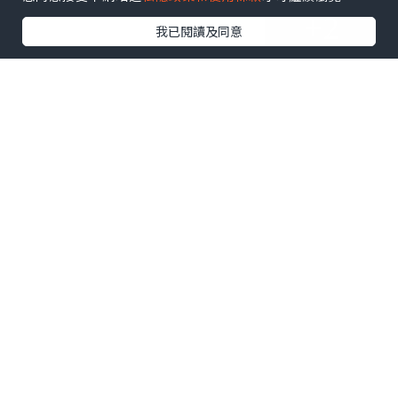
+2
我已閱讀及同意
今次$268 辣炒豬肉，有飯，芝士，
kimchi ,。2-3個人都夠飽架，同
埋呢個係好受歡迎，什麼都有一些 ，大量
芽菜伴甜甜辣辣架炒豬肉片。
$45 strawberry smoothies ,夏日飲杯好
涼透心，用了strawberry打成喝到果肉
碎。