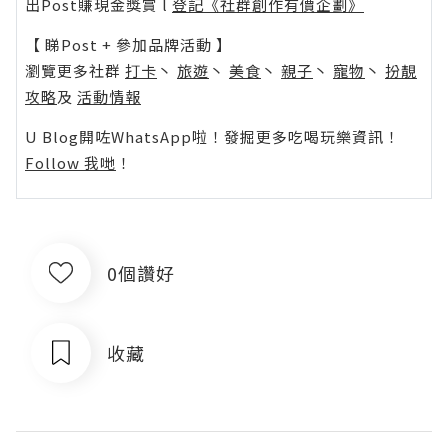
出Post賺現金獎賞 l
登記《社群創作有價企劃》
【 睇Post + 參加品牌活動 】
瀏覽更多社群
打卡
丶
旅遊
丶
美食
丶
親子
丶
寵物
丶
扮靚
攻略
及
活動情報
U Blog開咗WhatsApp啦！發掘更多吃喝玩樂資訊！
Follow 我哋
！
0個讚好
收藏