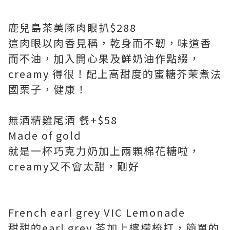
鹿兒島茶美豚肉眼扒$288
這肉眼以肉香見稱，乾身而不韌，味道香
而不油，加入開心果及鮮奶油作點綴，
creamy 得很！配上高甜度的蜜糖芥茉煮法
國栗子，健康！
無酒精雞尾酒 餐+$58
Made of gold
就是一杯巧克力奶加上兩顆棉花糖啦，
creamy又不會太甜，剛好
French earl grey VIC Lemonade
甜甜的earl grey 茶加上檸檬梳打，簡單的