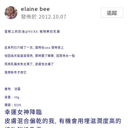
elaine bee
追蹤
發佈於 2012.10.07
蛋糕上的奶油@NUXE 植物鮮奶乳霜
此系列已介紹了一次, 當時在sasa 發佈會上
但因為天氣還是很熱, 那時選了精華, 因質地水一點
而用乳霜未免太潤了, 皮膚怕太補了
我想秋冬才用它
產地: 法國
容量 : 50g
價錢 : $328
幸運女神降臨
皮膚混合偏乾的我, 有機會用埋滋潤度高的