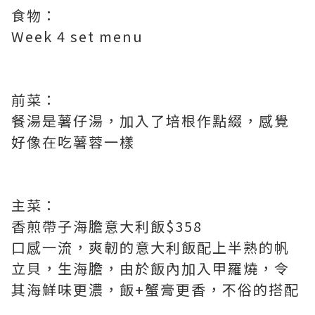
食物：
Week 4 set menu
前菜：
餐湯是薯仔湯，加入了培根作點綴，感覺
好像在吃薯蓉一樣
主菜：
香煎帶子海膽意大利飯$358
口感一流，爽韌的意大利飯配上半熟的帆
立貝，生海膽，由於飯內加入甲羅燒，令
其海鮮味更濃，飯+蟹膏更香，不俗的搭配