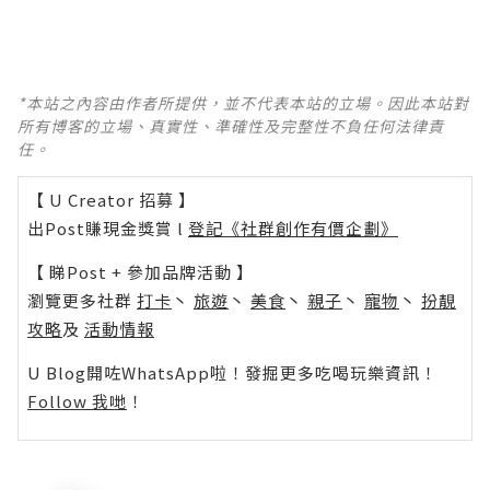
*本站之內容由作者所提供，並不代表本站的立場。因此本站對
所有博客的立場、真實性、準確性及完整性不負任何法律責
任。
【 U Creator 招募 】
出Post賺現金獎賞 l
登記《社群創作有價企劃》
【 睇Post + 參加品牌活動 】
瀏覽更多社群
打卡
丶
旅遊
丶
美食
丶
親子
丶
寵物
丶
扮靚
攻略
及
活動情報
U Blog開咗WhatsApp啦！發掘更多吃喝玩樂資訊！
Follow 我哋
！