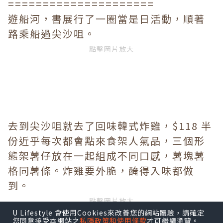
=====================
遊船河，書展行了一圈當是日活動，順著
路乘船過尖沙咀。
點擊圖片放大
去到尖沙咀就去了回味韓式炸雞，$118 半
份近乎每次都會點來食架人氣品，三個形
態架薯仔放在一起組成不同口感，薯塊薯
格同薯條。炸雞要外脆，醃得入味都做
到。
點擊圖片放大
U Lifestyle 會使用Cookies來改善您的網站體驗，請確定
您同意接受本網站之
私隱政策和使用條款
才可繼續瀏覽。