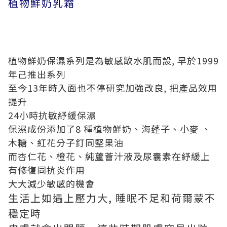
植物鮮奶乳霜
植物鮮奶保濕系列是為敏感缼水肌而設, 早於1999
年己推出系列
至今13年時入面也不停研究加強改良, 把產品效用
提升
24小時抗敏紓緩保濕
保濕成份添加了8 種植物鮮奶、海蓬子、小麥 、
木糖、紅花分子釘同堅果油
而杏仁花、橙花、純蘆薈汁液及尿囊素在紓緩上
有修復同抗炎作用
大大減少敏感的機會
生活上如遇上壓力大, 睡眠不足和荷爾蒙不
穩定時