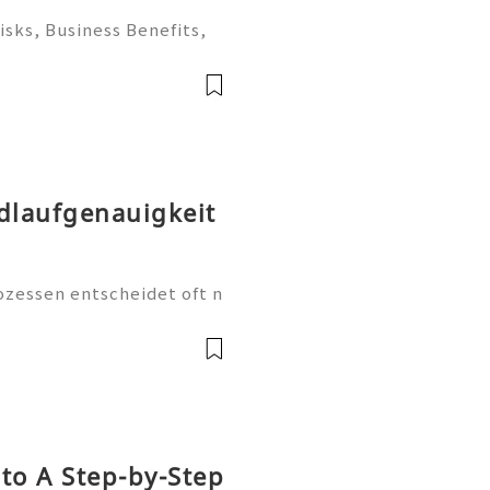
sks, Business Benefits,
atives in 2026 💫💎📲✨🌍
!💫💎📲✨🌍 🌐🌿💌🧿💫⏱🛒
💫⏱🛒📱 WhatsAp
dlaufgenauigkeit
essen entscheidet oft n
ine über die Qualität des
vieler kleiner Details. B
to A Step-by-Step