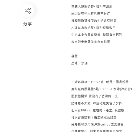
常聽人說飲奶茶/ 咖啡可滑腸
原因是有些人有乳糖不耐症
接觸到奶茶裡面的牛奶會有輕瀉
分享
才誤以為飲奶茶/ 咖啡有這效用
牛奶本身含豐富營養, 特別有含鈣質
飲用對骨骼牙齒有良好影響
容量 :
產地 : 澳洲
一罐奶粉以一日一杯計, 就是一個月份量
用附送的膠匙量5匙+ 250ml 水沖(冷熱皆
因脫脂關係,
就沒有了香滑的口感
奶味也不太濃, 味道確是失色了少許
但只有80kcal 左右的卡路里, 較健康
可以容易控制卡路里攝取及體重
另外也可以用來沖調coffee或燕麥等
作多樣變化, 那天天吃也不會單調了