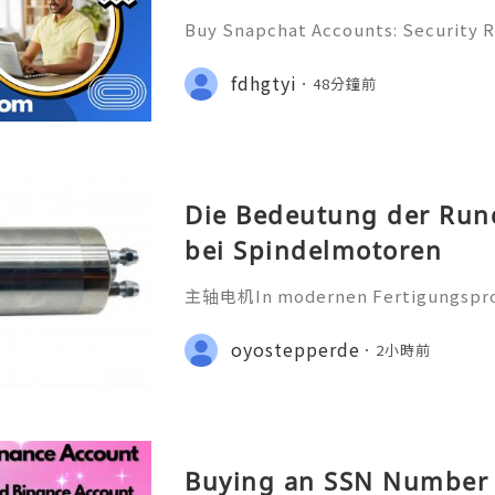
Buy Snapchat Accounts: Security Ri
Marketing Strategies & Safe Altern
For more information,just knock us
fdhgtyi
48分鐘前
📱 Telegram:@getpvatop 🌐🌿💌🧿
Die Bedeutung der Run
bei Spindelmotoren
主轴电机In modernen Fertigungsproz
icht die reine Leistung einer Masch
Endprodukts, sondern die Präzision 
oyostepperde
2小時前
ei Spindelmotoren spielt d
Buying an SSN Number 