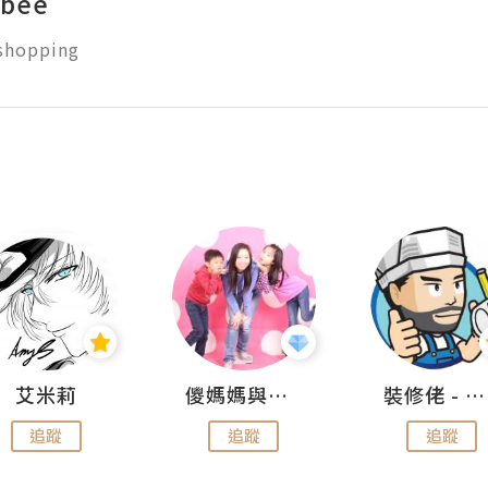
 bee
hopping
艾米莉
儍媽媽與兩隻小魔怪之家
裝修佬 - 香港一站式網上裝修平台
追蹤
追蹤
追蹤