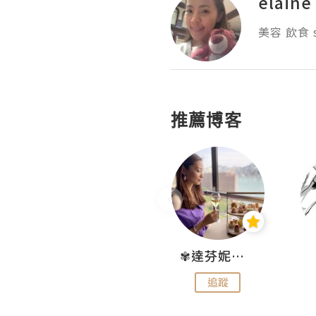
elaine
美容 飲食 s
推薦博客
Hahakelly的生活點滴
✾達芬妮•愛孩子•愛生活✾
追蹤
追蹤