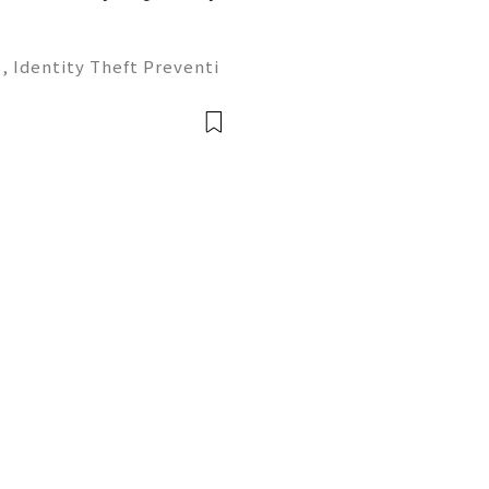
, Identity Theft Preventi
ntroduction Social Securit
onal identifiers in the Un