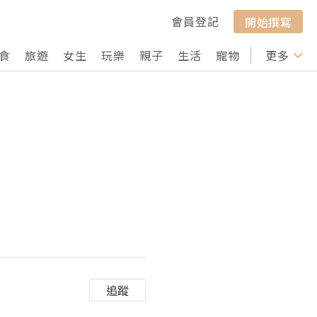
會員登記
開始撰寫
食
旅遊
女生
玩樂
親子
生活
寵物
行山
更多
打卡
追蹤