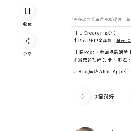
*本站之內容由作者所提供，
收藏
【 U Creator 招募 】
出Post賺現金獎賞 l
登記《
【 睇Post + 參加品牌活動 
分享
瀏覽更多社群
打卡
丶
旅遊
U Blog開咗WhatsAp
0個讚好