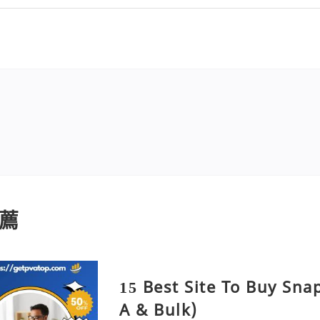
薦
15 Best Site To Buy Sna
A & Bulk)