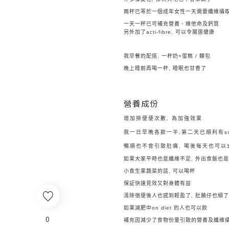
兩杯已等於一個成年女性一天需要纖維攝
一天一杯已可補充營養、維他命及鈣質
另外加了acti-fibre, 可以令腸道健康
我早餐的配搭, 一杯奶+蛋糕 / 麵包
晚上睡前再喝一杯, 睡眠也甘香了
營養成份
增加排便便次數, 為加強效果
我一日早晩各飲一半,
第二天已順利有si
暢順也不會引致肚痛, 喝後每天也可以去
如果大家平時也是纖維不足, 外出食飯也
小食生果蔬菜的話, 可以喝杯
保証快速見效又對身體有益
清除宿便後人也感到輕盈了, 肚腩仔也細了
如果減肥中on diet 的人也可以飲
0
補充因減少了食物份量引致的營養及纖維