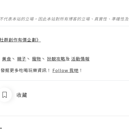
並不代表本站的立場。因此本站對所有博客的立場、真實性、準確性
社群創作有價企劃》
】
丶
美食
丶
親子
丶
寵物
丶
扮靚攻略
及
活動情報
p啦！發掘更多吃喝玩樂資訊！
Follow 我哋
！
收藏