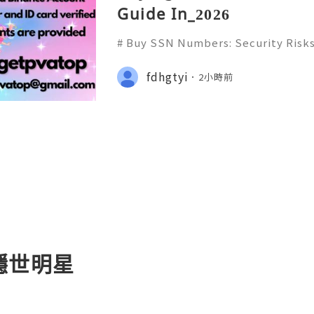
Guide In_2026
# Buy SSN Numbers: Security Risks
on & Safe Alternatives in 2026 ## I
y numbers are highly sensitive pers
fdhgtyi
2小時前
ited States. They ca
 與隱世明星