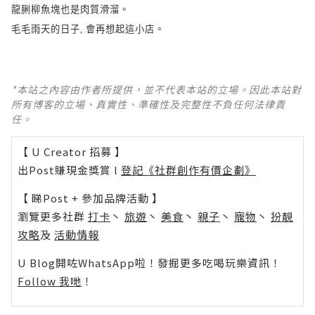
龍脷柳魚塊也是肉質滑溜。
毛毛雨天的日子, 會再想起這小店。
*本站之內容由作者所提供，並不代表本站的立場。因此本站對
所有博客的立場、真實性、準確性及完整性不負任何法律責
任。
【 U Creator 招募 】
出Post賺現金獎賞 l
登記《社群創作有價企劃》
【 睇Post + 參加品牌活動 】
瀏覽更多社群
打卡
丶
旅遊
丶
美食
丶
親子
丶
寵物
丶
扮靚
攻略
及
活動情報
U Blog開咗WhatsApp啦！發掘更多吃喝玩樂資訊！
Follow 我哋
！