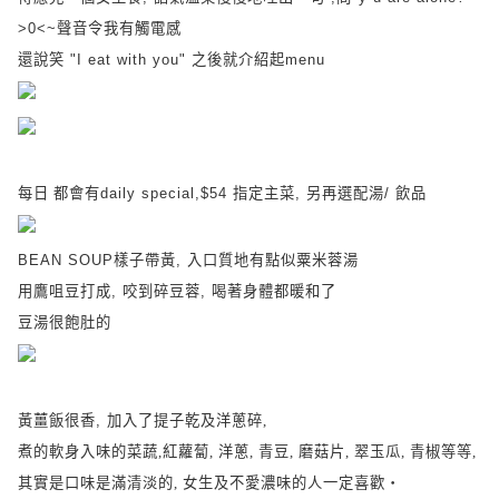
>0<~
聲音令我有觸電感
還說笑
"I eat with you"
之後就介紹起
menu
每日
都會有
daily special,$54
指定主菜
,
另再選配湯
/
飲品
BEAN SOUP
樣子帶黃
,
入口質地有點似粟米蓉湯
用鷹咀豆打成
,
咬到碎豆蓉
,
喝著身體都暖和了
豆湯很飽肚的
黃薑飯很香
,
加入了提子乾及洋蔥碎,
煮的軟身入味的菜蔬,紅蘿蔔, 洋蔥, 青豆, 磨菇片, 翠玉瓜, 青椒等等,
其實是口味是滿清淡的, 女生及不愛濃味的人一定喜歡‧