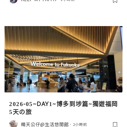
2026-05~DAY1~博多到埗篇~獨遊福岡
5天の旅
晴天公仔@生活悠閒館
2小時前