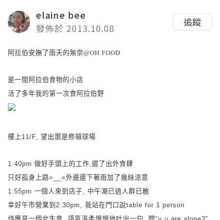
elaine bee
追蹤
發佈於 2013.10.08
阿拉伯安撫了雨天的無奈@OH FOOD
是一間阿拉伯食物的小店
活了多年我的第一次食阿拉伯野
樓上
11/F,
望出窗是修頓球場
1:40pm
做好手頭上的工作
,
遲了出外食肆
只好孤身上路
=__=
外邊還下著雨加了幾絲涼意
1:55pm
一個人來到店子
,
中午潮已過人群已散
幸好午市營業到
2:30pm,
我站在門口說
table for 1 person
侍應見一個女生食
,
語氣溫柔慢慢地吐出一句
,
問
"y u are alone?"