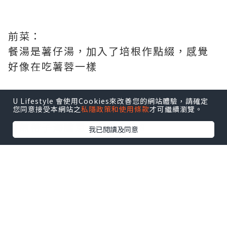
前菜：
餐湯是薯仔湯，加入了培根作點綴，感覺
好像在吃薯蓉一樣
U Lifestyle 會使用Cookies來改善您的網站體驗，請確定
您同意接受本網站之
私隱政策和使用條款
才可繼續瀏覽。
主菜：
香煎帶子海膽意大利飯$358
我已閱讀及同意
口感一流，爽韌的意大利飯配上半熟的帆
立貝，生海膽，由於飯內加入甲羅燒，令
其海鮮味更濃，飯+蟹膏更香，不俗的搭配
鹿兒島茶美豚肉眼扒$288