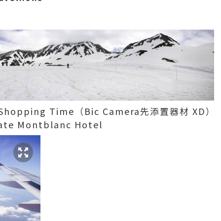
hopping Time（Bic Camera先添置器材 XD）
ate Montblanc Hotel