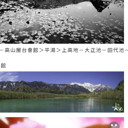
朝市－高山屋台會館＞平湯＞上高地－大正池－田代
旅館