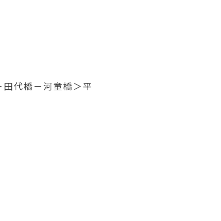
池－田代橋－河童橋＞平