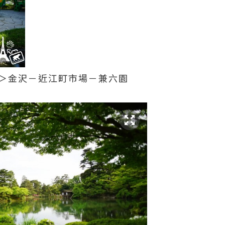
大町＞金沢－近江町市場－兼六園