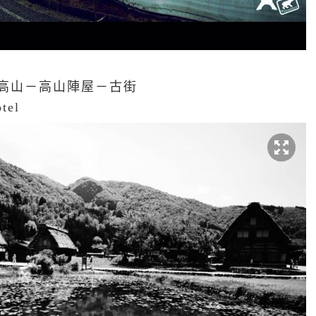
鄉＞高山－高山陣屋－古街
tel