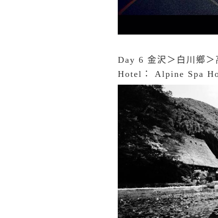
Day 6 金沢＞白川
Hotel： Alpine Spa Ho