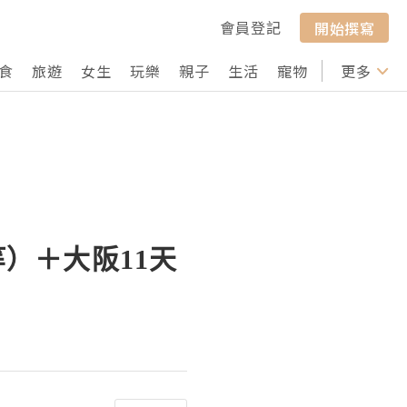
會員登記
開始撰寫
食
旅遊
女生
玩樂
親子
生活
寵物
行山
更多
打卡
等）＋大阪11天