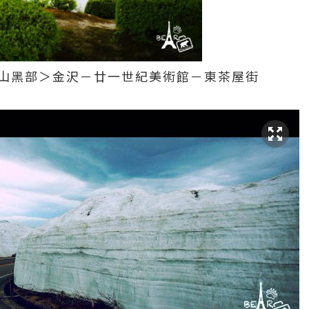
＞立山黑部＞金沢－廿一世紀美術館－東茶屋街