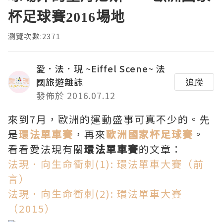
杯足球賽2016場地
瀏覽次數:2371
愛．法．現 ~Eiffel Scene~ 法
國旅遊雜誌
追蹤
發佈於 2016.07.12
來到7月，歐洲的運動盛事可真不少的。先
是
環法單車賽
，再來
歐洲國家杯足球賽
。
看看愛法現有關
環法單車賽
的文章：
法現．向生命衝刺(1): 環法單車大賽（前
言）
法現．向生命衝刺(2): 環法單車大賽
（2015）