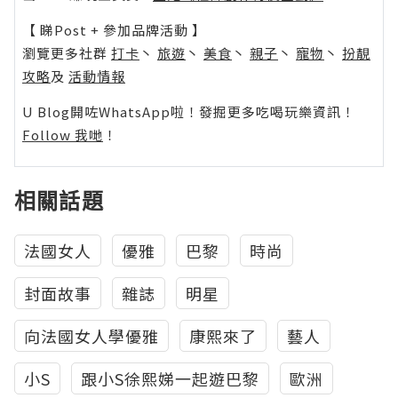
【 睇Post + 參加品牌活動 】
瀏覽更多社群
打卡
丶
旅遊
丶
美食
丶
親子
丶
寵物
丶
扮靚
攻略
及
活動情報
U Blog開咗WhatsApp啦！發掘更多吃喝玩樂資訊！
Follow 我哋
！
相關話題
法國女人
優雅
巴黎
時尚
封面故事
雜誌
明星
向法國女人學優雅
康熙來了
藝人
小S
跟小S徐熙娣一起遊巴黎
歐洲