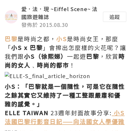
愛．法．現 ~Eiffel Scene~ 法
國旅遊雜誌
追蹤
發佈於 2015.08.30
巴黎
是時尚之都，
小S
是時尚女王，那麼
「
小S x 巴黎
」會擦出怎麼樣的火花呢？讓
我們跟
小S（徐熙娣）
一起遊
巴黎
，欣賞
時
尚的女人
﹑
時尚的都市
！
小S：「巴黎就是一個隨性，可是它在隨性
之餘其實它又維持了一種工整跟嚴肅和優
雅的感覺。」
ELLE TAIWAN
23週年封面故事分享:
小S
法國巴黎行影音日記——向法國女人學優雅