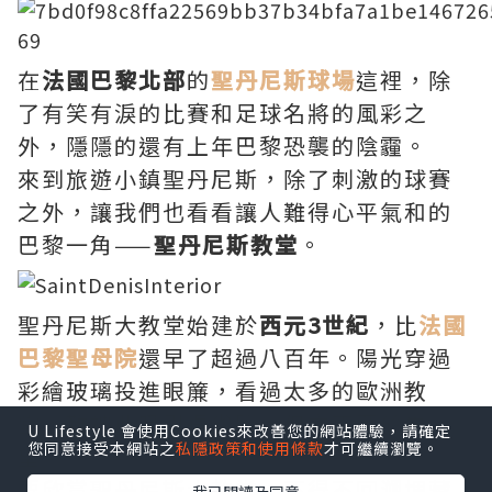
在
法國巴黎北部
的
聖
丹
尼斯球場
這裡，除
了有笑有淚的比賽和足球名將的風彩之
外，隱隱的還有上年巴黎恐襲的陰霾。
來到旅遊小鎮聖丹尼斯，除了刺激的球賽
之外，讓我們也看看讓人難得心平氣和的
巴黎一角——
聖
丹
尼斯教堂
。
聖丹尼斯大教堂始建於
西元
3
世紀
，比
法國
巴黎聖母院
還早了超過八百年。陽光穿過
彩繪玻璃投進眼簾，看過太多的歐洲教
堂，難被此吸引得雀躍，但亦不至於失
U Lifestyle 會使用Cookies來改善您的網站體驗，請確定
您同意接受本網站之
私隱政策和使用條款
才可繼續瀏覽。
望。
要欣賞聖丹尼斯大教堂，不得不回溯埋藏