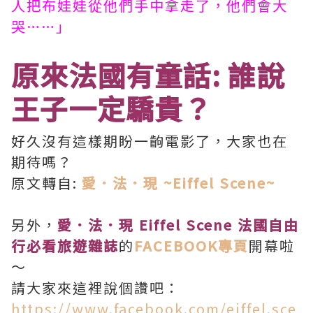
人把布娃娃從他們手中拿走了，他們會大
哭……」
原來法國有童話: 誰說
王子一定驕貴？
好久沒有這樣期盼一齣電影了，大家也在
期待嗎？
原文轉自:
愛．法．現 ~Eiffel Scene~
另外，
愛．法．現 Eiffel Scene 法國自由
行必看旅遊雜誌
的
FACEBOOK專頁
開幕啦
～
請大家來這裡說個讚吧：
https://www.facebook.com/eiffel.sce