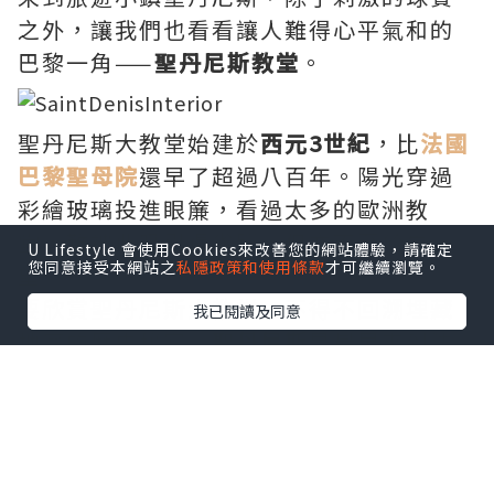
之外，讓我們也看看讓人難得心平氣和的
巴黎一角——
聖
丹
尼斯教堂
。
聖丹尼斯大教堂始建於
西元
3
世紀
，比
法國
巴黎聖母院
還早了超過八百年。陽光穿過
彩繪玻璃投進眼簾，看過太多的歐洲教
堂，難被此吸引得雀躍，但亦不至於失
U Lifestyle 會使用Cookies來改善您的網站體驗，請確定
您同意接受本網站之
私隱政策和使用條款
才可繼續瀏覽。
望。
要欣賞聖丹尼斯大教堂，不得不回溯埋藏
我已閱讀及同意
地底的歷史秘密。
聖
丹尼斯
是最早來到法
國的牧師，丹尼斯大教堂也素來
是中世
紀
法國王族的墓地
。
這裡，安葬了一共六十八位法國國王的遺
體，包括著名的
路易十六
。