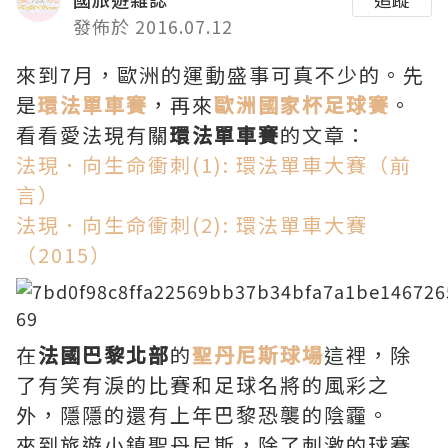
發佈於 2016.07.12
來到7月，歐洲的運動盛事可真不少的。先
是
環法單車賽
，再來
歐洲國家杯足球賽
。
看看愛法現有關
環法單車賽
的文章：
法現．向生命衝刺(1): 環法單車大賽（前
言）
法現．向生命衝刺(2): 環法單車大賽
（2015）
在
法國巴黎北部
的
聖
丹
尼斯球場
這裡，除
了有笑有淚的比賽和足球名將的風彩之
外，隱隱的還有上年巴黎恐襲的陰霾。
來到旅遊小鎮聖丹尼斯，除了刺激的球賽