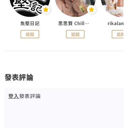
urnal
魚堅日記
思思賢 ChillMyBabe
rikala
追蹤
追蹤
追蹤
發表評論
登入
發表評論