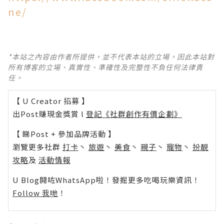
ne/
*本站之內容由作者所提供，並不代表本站的立場。因此本站對
所有博客的立場、真實性、準確性及完整性不負任何法律責
任。
【 U Creator 招募 】
出Post賺現金獎賞 l
登記《社群創作有價企劃》
【 睇Post + 參加品牌活動 】
瀏覽更多社群
打卡
丶
旅遊
丶
美食
丶
親子
丶
寵物
丶
扮靚
攻略
及
活動情報
U Blog開咗WhatsApp啦！發掘更多吃喝玩樂資訊！
Follow 我哋
！