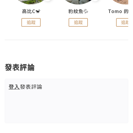
)
高比C🐒
豹紋魚💦
追蹤
追蹤
追蹤
發表評論
登入
發表評論