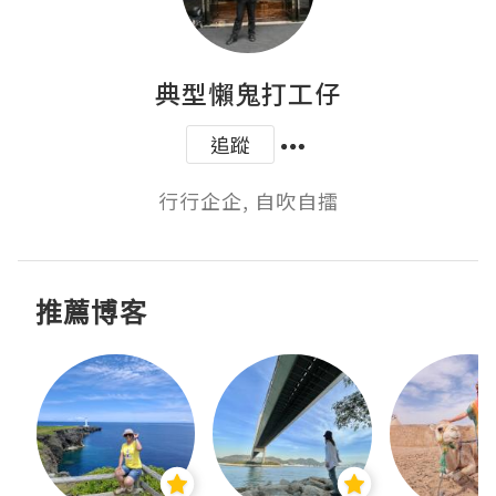
典型懶鬼打工仔
追蹤
行行企企, 自吹自擂
推薦博客