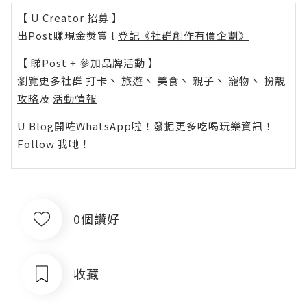
【 U Creator 招募 】
出Post賺現金獎賞 l
登記《社群創作有價企劃》
【 睇Post + 參加品牌活動 】
瀏覽更多社群
打卡
丶
旅遊
丶
美食
丶
親子
丶
寵物
丶
扮靚
攻略
及
活動情報
U Blog開咗WhatsApp啦！發掘更多吃喝玩樂資訊！
Follow 我哋
！
0個讚好
收藏