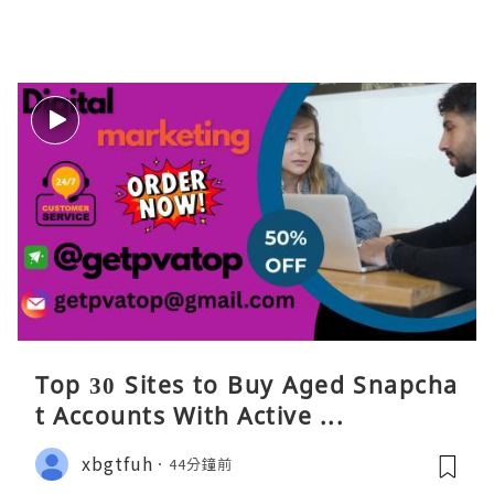
Top 30 Sites to Buy Aged Snapcha
t Accounts With Active ...
xbgtfuh
44分鐘前