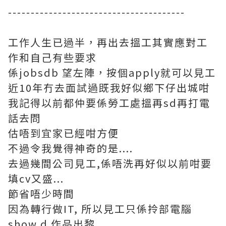
---------------------------------------
工作人生已過半，再出去搵工其實應對工
作和自己有些要求
係jobsdb 望左陣，按個apply就可以見工
近10年冇去面試過既我好似鄉下仔出城咁
我記得以前都仲要係勞工處搵再sd再打電
話去問
估唔到宜家已經咁方便
不過令我覺得神奇的是....
去過幾間公司見工,係唔洗再好似以前咁要
填cv又盛...
節省唔少時間
因為轉行做IT, 所以見工只係拎部電腦
show d 作品出黎