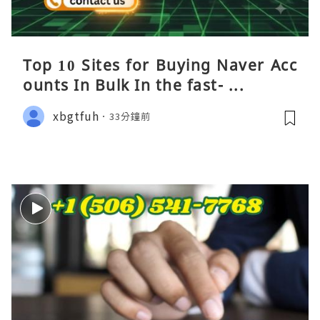
Top 10 Sites for Buying Naver Acc
ounts In Bulk In the fast- ...
xbgtfuh
33分鐘前