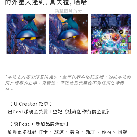
的外星人迷到, 真失禮, 哈哈
點擊圖片放大
*本站之內容由作者所提供，並不代表本站的立場。因此本站對
所有博客的立場、真實性、準確性及完整性不負任何法律責
任。
【 U Creator 招募 】
出Post賺現金獎賞 l
登記《社群創作有價企劃》
【 睇Post + 參加品牌活動 】
瀏覽更多社群
打卡
丶
旅遊
丶
美食
丶
親子
丶
寵物
丶
扮靚