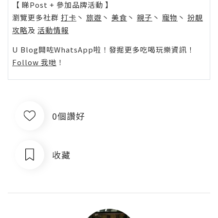
【 睇Post + 參加品牌活動 】
瀏覽更多社群
打卡
丶
旅遊
丶
美食
丶
親子
丶
寵物
丶
扮靚
攻略
及
活動情報
U Blog開咗WhatsApp啦！發掘更多吃喝玩樂資訊！
Follow 我哋
！
0個讚好
收藏