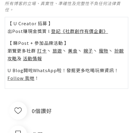
所有博客的立場、真實性、準確性及完整性不負任何法律責
任。
【 U Creator 招募 】
出Post賺現金獎賞 l
登記《社群創作有價企劃》
【 睇Post + 參加品牌活動 】
瀏覽更多社群
打卡
丶
旅遊
丶
美食
丶
親子
丶
寵物
丶
扮靚
攻略
及
活動情報
U Blog開咗WhatsApp啦！發掘更多吃喝玩樂資訊！
Follow 我哋
！
0個讚好