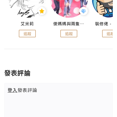
點滴
艾米莉
儍媽媽與兩隻小魔怪之家
追蹤
追蹤
追蹤
發表評論
登入
發表評論