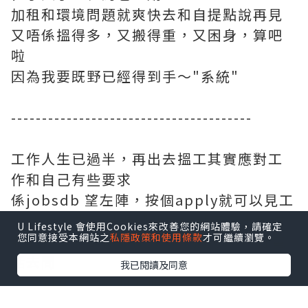
加租和環境問題就爽快去和自提點說再見
又唔係搵得多，又搬得重，又困身，算吧
啦
因為我要既野已經得到手～"系統"
---------------------------------------
工作人生已過半，再出去搵工其實應對工
作和自己有些要求
係jobsdb 望左陣，按個apply就可以見工
近10年冇去面試過既我好似鄉下仔出城咁
U Lifestyle 會使用Cookies來改善您的網站體驗，請確定
您同意接受本網站之
私隱政策和使用條款
才可繼續瀏覽。
我記得以前都仲要係勞工處搵再sd再打電
話去問
我已閱讀及同意
估唔到宜家已經咁方便
不過令我覺得神奇的是....