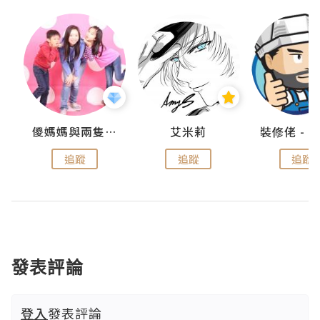
點滴
儍媽媽與兩隻小魔怪之家
艾米莉
追蹤
追蹤
追蹤
發表評論
登入
發表評論