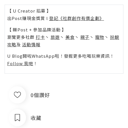
【 U Creator 招募 】
出Post賺現金獎賞 l
登記《社群創作有價企劃》
【 睇Post + 參加品牌活動 】
瀏覽更多社群
打卡
丶
旅遊
丶
美食
丶
親子
丶
寵物
丶
扮靚
攻略
及
活動情報
U Blog開咗WhatsApp啦！發掘更多吃喝玩樂資訊！
Follow 我哋
！
0個讚好
收藏