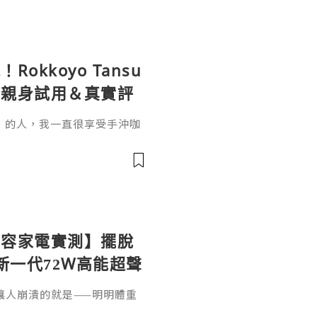
kkoyo Tansu
組親身試用＆真實評
」的人，我一直很享受手沖咖
手沖要準備濾紙、濾杯、分享
空間，每天丟棄濾紙也覺得有
套 「Rokkoyo Tansu 日
直接被它的日系極簡美學燒
百年陶藝工藝，搭配免濾紙的
ife【美容家電實測】擺脫
t 新一代72W高能超聲
評價
最讓人崩潰的就是——明明體重
的「拜拜肉」卻越來越頑固！