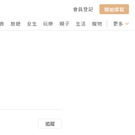
會員登記
開始撰寫
食
旅遊
女生
玩樂
親子
生活
寵物
行山
更多
打卡
追蹤