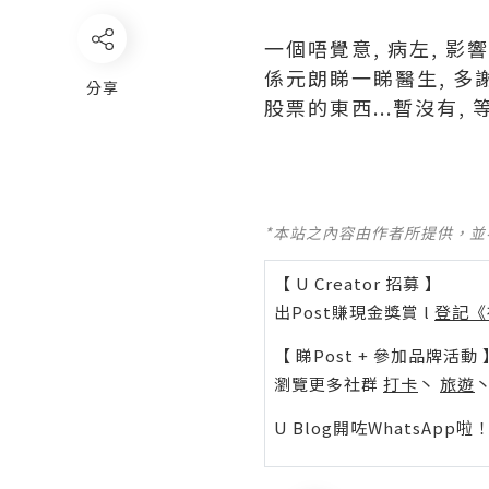
一個唔覺意, 病左, 影
係元朗睇一睇醫生, 多謝
分享
股票的東西...暫沒有,
*本站之內容由作者所提供，
【 U Creator 招募 】
出Post賺現金獎賞 l
登記《
【 睇Post + 參加品牌活動 
瀏覽更多社群
打卡
丶
旅遊
U Blog開咗WhatsAp