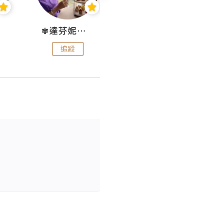
✾達芬妮•愛孩子•愛生活✾
wendysugar享受生活gogogo
追蹤
追蹤