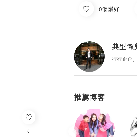
0個讚好
典型懶
行行企企,
推薦博客
0