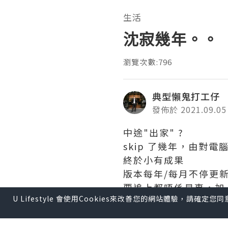
生活
沈寂幾年。。
瀏覽次數:796
典型懶鬼打工仔
發佈於 2021.09.05
中途"出家" ?
skip 了幾年，由對電腦
終於小有成果
版本每年/每月不停更
要追上都唔係易事，加
U Lifestyle 會使用Cookies來改善您的網站體驗，請確定
在早年自己巧合之間在
每天除了"理貨"，就是在