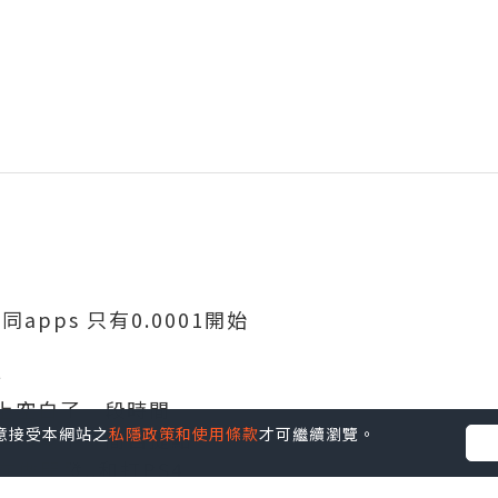
同apps 只有0.0001開始
新
上空白了一段時間
您同意接受本網站之
私隱政策和使用條款
才可繼續瀏覽。
屯門開了一間自提點
做開發..和打PS4