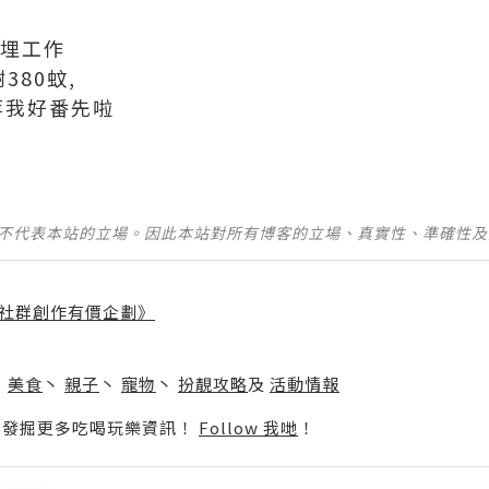
響埋工作
380蚊,
 等我好番先啦
並不代表本站的立場。因此本站對所有博客的立場、真實性、準確性
社群創作有價企劃》
】
丶
美食
丶
親子
丶
寵物
丶
扮靚攻略
及
活動情報
p啦！發掘更多吃喝玩樂資訊！
Follow 我哋
！