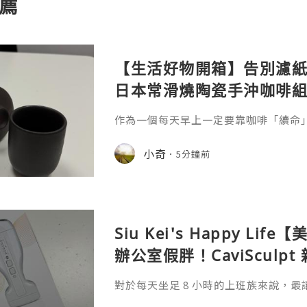
薦
【生活好物開箱】告別濾紙！Ro
日本常滑燒陶瓷手沖咖啡
價
作為一個每天早上一定要靠咖啡「續命
啡過程中的儀式感。不過說實話，傳統
壺、沖泡杯……不僅佔據小戶型的廚房
小奇
5分鐘前
點不環保。最近在 Searching C 上看到這
本常滑燒工藝陶瓷濾網手沖咖啡組」，
到！它標榜採用日本著名的「常滑燒」
多孔陶瓷濾網，
Siu Kei's Happy L
辦公室假胖！CaviSculp
波體雕儀親身試用＆真實
對於每天坐足 8 小時的上班族來說，
沒增加，但腹部、大腿內側同手臂底下