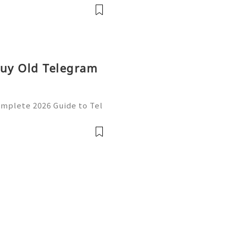
果確實不錯，但每次都要預
，小資女真的傷不起……前陣子在
iSculpt 新一代 72W 高能超
2W 功率跟 40K
Buy Old Telegram
omplete 2026 Guide to Tel
 💫💎💲💫🌐✨💎Fast & Reli
💫🌐✨💎WhatsApp :+1 (50
: @usadigita