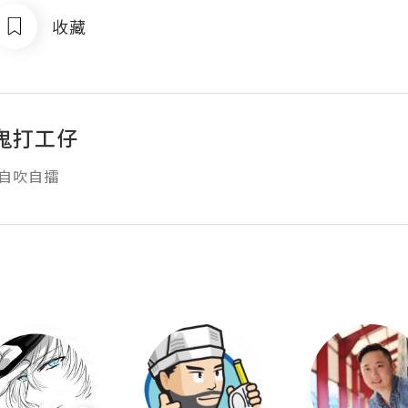
收藏
鬼打工仔
 自吹自擂