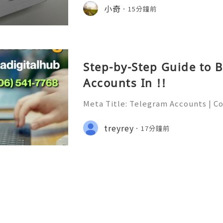
之前聽朋友去醫美診所做爆脂療程，效
小奇
15分鐘前
約、排隊，買 Course 動輒上萬蚊
網上看到 Searching C 推出這部 「Cav
聲波深層震脂體雕儀」，標榜將院線級的 7
Step-by-Step Guide to 
Accounts In !!
Meta Title: Telegram Accounts | C
egram Features, Security & Privacy
able 24/7 Customer Support 💫💎
treyrey
17分鐘前
6) 541-7768 💫💎💲💫🌐✨💎Telegram