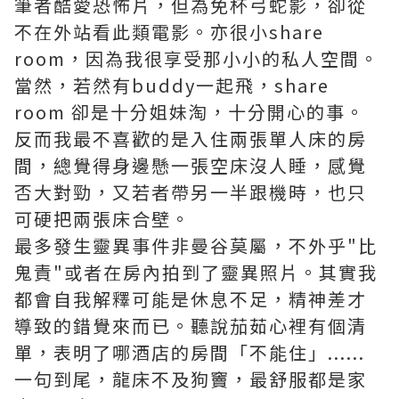
筆者酷愛恐怖片，但為免杯弓蛇影，卻從
不在外站看此類電影。亦很小share
room，因為我很享受那小小的私人空間。
當然，若然有buddy一起飛，share
room 卻是十分姐妹淘，十分開心的事。
反而我最不喜歡的是入住兩張單人床的房
間，總覺得身邊懸一張空床沒人睡，感覺
否大對勁，又若者帶另一半跟機時，也只
可硬把兩張床合壁。
最多發生靈異事件非曼谷莫屬，不外乎"比
鬼責"或者在房內拍到了靈異照片。其實我
都會自我解釋可能是休息不足，精神差才
導致的錯覺來而已。聽說茄茹心裡有個清
單，表明了哪酒店的房間「不能住」......
一句到尾，龍床不及狗竇，最舒服都是家