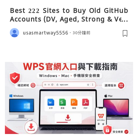
Best 222 Sites to Buy Old GitHub
Accounts (DV, Aged, Strong & Veri
fied)
usasmartway5556
30分鐘前