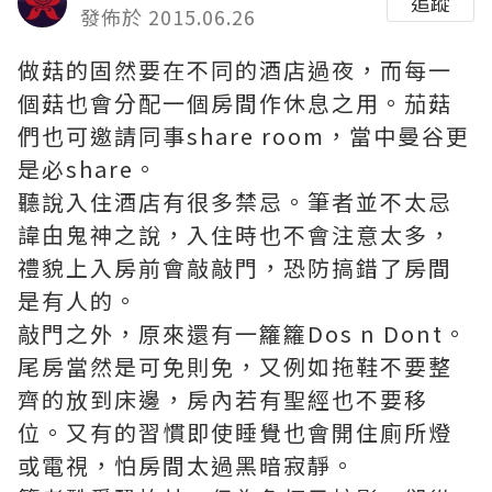
追蹤
發佈於 2015.06.26
做菇的固然要在不同的酒店過夜，而每一
個菇也會分配一個房間作休息之用。茄菇
們也可邀請同事share room，當中曼谷更
是必share。
聽說入住酒店有很多禁忌。筆者並不太忌
諱甶鬼神之說，入住時也不會注意太多，
禮貌上入房前會敲敲門，恐防搞錯了房間
是有人的。
敲門之外，原來還有一籮籮Dos n Dont。
尾房當然是可免則免，又例如拖鞋不要整
齊的放到床邊，房內若有聖經也不要移
位。又有的習慣即使睡覺也會開住廁所燈
或電視，怕房間太過黑暗寂靜。