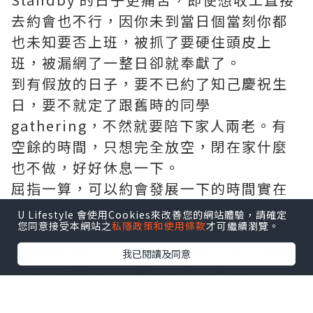
去約會也不行，因你未到當日個當刻你都
也未知要否上班，被抓了要硬住頭皮上
班，被漏網了一整日卻就奉獻了。
到有假放的日子，要不已約了知己慶祝生
日，要不就定了跟舊時的同學
gathering，不然就要陪下家人兩老。有
空餘的時間，只想完全放空，閉在家什麼
也不做，好好休息一下。
屈指一算，可以約會發展一下的時間實在
難得，要天時地利人和。筆者已試過好幾
U Lifestyle 會使用Cookies來改善您的網站體驗，請確定
您同意接受本網站之
私隱政策和使用條款
才可繼續瀏覽。
次，不是不想跟人家外出食飯了解，只不
過今晚見過，下一次未知幾時。對方多問
我已閱讀及同意
幾次幾時得閒，但得到答案都是 negative
時，自自然熱情減退，無疾而終。