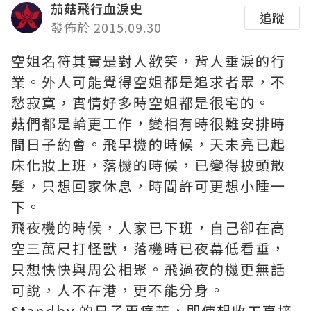
茄菇飛行血淚史
追蹤
發佈於 2015.09.30
空姐名符其實是對人歡笑，背人垂淚的行
業。外人可能覺得空姐都是追求者眾，不
愁寂寞，實情好多時空姐都是很宅的。
菇們都是輪更工作，變相有時很難安排時
間日子約會。飛早機的時候，天未亮已起
床化妝上班，落機的時候，已變得披頭散
髮，只想回家休息，時間許可更想小睡一
下。
飛夜機的時候，人家已下班，自己卻在高
空三萬尺打怪獸，落機時已夜幕低看垂，
只想快快與周公相聚。飛過夜的機更無話
可說，人不在港，更不能分身。
Standby 的日子更痛苦，即使想收工直接