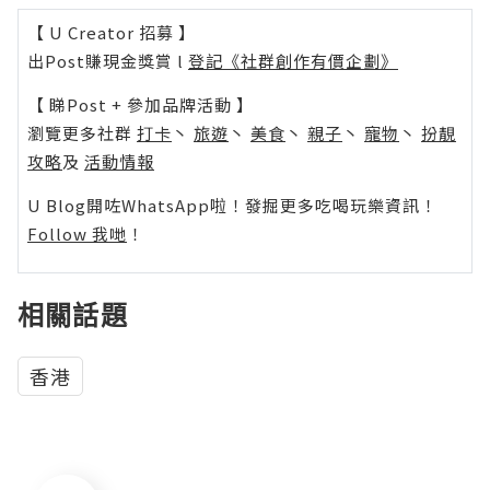
【 U Creator 招募 】
出Post賺現金獎賞 l
登記《社群創作有價企劃》
【 睇Post + 參加品牌活動 】
瀏覽更多社群
打卡
丶
旅遊
丶
美食
丶
親子
丶
寵物
丶
扮靚
攻略
及
活動情報
U Blog開咗WhatsApp啦！發掘更多吃喝玩樂資訊！
Follow 我哋
！
相關話題
香港