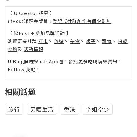
【 U Creator 招募 】
出Post賺現金獎賞 l
登記《社群創作有價企劃》
【 睇Post + 參加品牌活動 】
瀏覽更多社群
打卡
丶
旅遊
丶
美食
丶
親子
丶
寵物
丶
扮靚
攻略
及
活動情報
U Blog開咗WhatsApp啦！發掘更多吃喝玩樂資訊！
Follow 我哋
！
相關話題
旅行
另類生活
香港
空姐空少