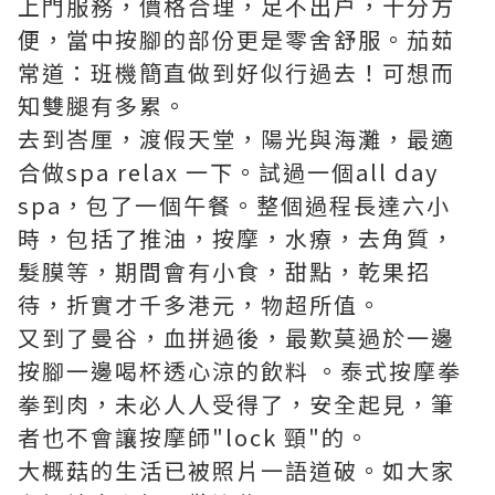
上門服務，價格合理，足不出户，十分方
便，當中按腳的部份更是零舍舒服。茄茹
常道：班機簡直做到好似行過去！可想而
知雙腿有多累。
去到峇厘，渡假天堂，陽光與海灘，最適
合做spa relax 一下。試過一個all day
spa，包了一個午餐。整個過程長達六小
時，包括了推油，按摩，水療，去角質，
髮膜等，期間會有小食，甜點，乾果招
待，折實才千多港元，物超所值。
又到了曼谷，血拼過後，最歎莫過於一邊
按腳一邊喝杯透心涼的飲料 。泰式按摩拳
拳到肉，未必人人受得了，安全起見，筆
者也不會讓按摩師"lock 頸"的。
大概菇的生活已被照片一語道破。如大家