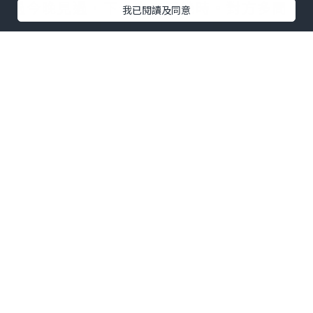
過今晚見過，下一次未知幾時。對方多問
我已閱讀及同意
幾次幾時得閒，但得到答案都是 negative
時，自自然熱情減退，無疾而終。
跟自己同事發展，又覺得有點什麼，又怕
被人說三道四，進退維谷。唉，青春是很
有限的喔！
在這個中秋佳節，菇們你又身在哪裡，和
誰一起過？但願大家都人月兩團圓。