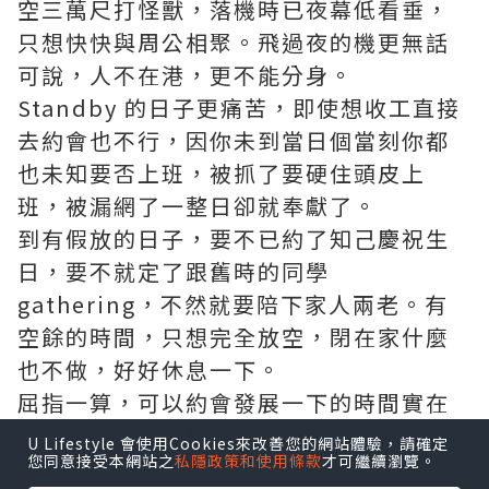
空三萬尺打怪獸，落機時已夜幕低看垂，
只想快快與周公相聚。飛過夜的機更無話
可說，人不在港，更不能分身。
Standby 的日子更痛苦，即使想收工直接
去約會也不行，因你未到當日個當刻你都
也未知要否上班，被抓了要硬住頭皮上
班，被漏網了一整日卻就奉獻了。
到有假放的日子，要不已約了知己慶祝生
日，要不就定了跟舊時的同學
gathering，不然就要陪下家人兩老。有
空餘的時間，只想完全放空，閉在家什麼
也不做，好好休息一下。
屈指一算，可以約會發展一下的時間實在
難得，要天時地利人和。筆者已試過好幾
U Lifestyle 會使用Cookies來改善您的網站體驗，請確定
您同意接受本網站之
私隱政策和使用條款
才可繼續瀏覽。
次，不是不想跟人家外出食飯了解，只不