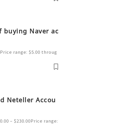
愁！本文完整整理 AeroB
p／Fold 上網設定教學。出國
、不是航班
f buying Naver ac
Price range: $5.00 throug
ne | Secure & Ready to Us
s most popular search en
ed Neteller Accou
0.00 – $230.00Price range:
ed Neteller Accounts | Se