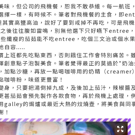
美味，但公司的飛機餐，恕我不敢恭維。每一航班
選擇一樣，有時候不。筆者對飛機餐的主食，即ent
小，但其實高鹽高油，說好了要到戒掉不再吃，可是飛
es 之後往往腹如雷鳴，別無他選下只好嚥下entre
服那些纖瘦的茄茹能不吃entree，吃個三文治或個
容.....
慣上班都先吃點東西，否則餓住工作會特別痛苦。
揮創意點子泡製美食。筆者覺得最正的莫過於"奶油
，加點沙糖，再放一點喝咖啡用的奶精（creame
點咖啡粉，味道更豐富！
變身，只要把湯倒掉九成，及後加上茄汁，辣椒醬
更甚茄茹會預先製作各款食物，再於飛機上處理，
galley的焗爐或最近大熱的炆燒壺，將美食與
謝！