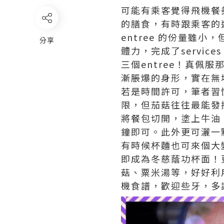
可能有乘客覺得飛機餐
的膳食，有時跟乘客的
entree 的份量雖
分享
體力，完成了servic
三個entree！真佩
漸脹爆的身形，實在無地自
若是時間許可，筆者習
限，但茄菇往往最能發
將餐包切開，塗上牛油
鐘即可。此外更可灑一
有時候杯麵也可來個大
即成為冬慈蔭功杯面！
菇、粟米湯等，好好利用
機食譜，歡迎些牙，多