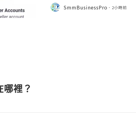
cure & Ready to Use Neteller is on
SmmBusinessPro
2小時前
s. A Neteller account
你在哪裡？