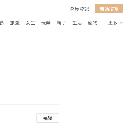
會員登記
開始撰寫
食
旅遊
女生
玩樂
親子
生活
寵物
行山
更多
打卡
追蹤