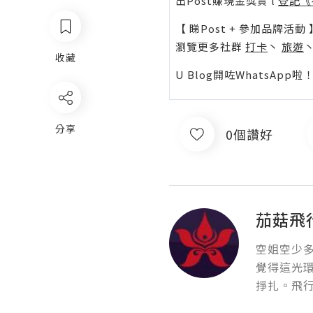
出Post賺現金獎賞 l
登記《
【 睇Post + 參加品牌活動 
瀏覽更多社群
打卡
丶
旅遊
收藏
U Blog開咗WhatsAp
分享
0個讚好
茄菇飛
空姐空少
覺得這光
掙扎。飛