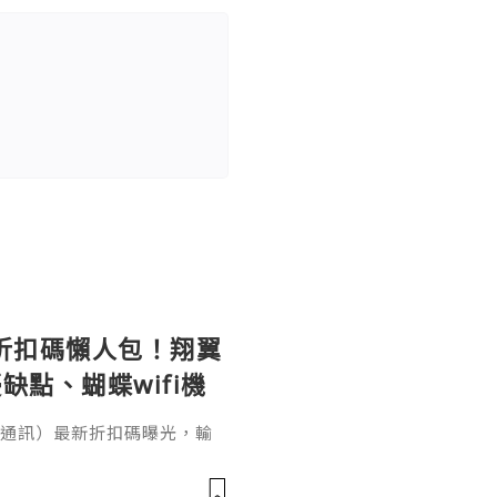
le 折扣碼懶人包！翔翼
缺點、蝴蝶wifi機
（翔翼通訊）最新折扣碼曝光，輸
、輸入【EUA2026】歐洲上網
機買斷WiFi分享器全球通用攻