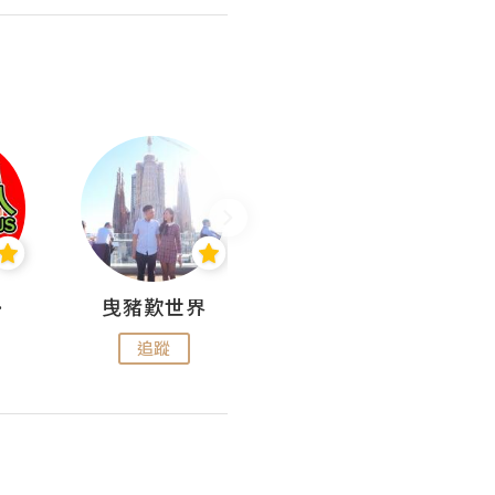
nius
曳豬歎世界
Koalascities (^O^)! @ UTravel
追蹤
追蹤