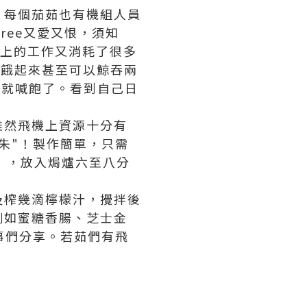
，每個茄茹也有機組人員
ree又愛又恨，須知
機上的工作又消耗了很多
e，餓起來甚至可以鯨吞兩
水果就喊飽了。看到自己日
雖然飛機上資源十分有
朱"！製作簡單，只需
r），放入焗爐六至八分
及榨幾滴檸檬汁，攪拌後
例如蜜糖香腸、芝士金
同事們分享。若茹們有飛