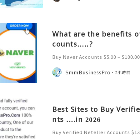
略全解析。省錢又方便，出國旅行網路不發
ile（翔翼通訊）評價、優缺點與 Z Fli
第一件最怕的事是什麼？不是行李超重
What are the benefits o
counts.....?
Buy Naver Accounts $5.00 – $100.00
h $100.00 Buy Naver Accounts Onli
e Welcome to Never South Korea’
SmmBusinessPro
2小時前
gine and online platform. Al
Best Sites to Buy Verifi
nts ....in 2026
Buy Verified Neteller Accounts $13
$130.00 through $230.00 Buy Verifi