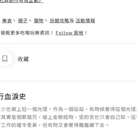
社群創作有價企劃》
】
丶
美食
丶
親子
丶
寵物
丶
扮靚攻略
及
活動情報
p啦！發掘更多吃喝玩樂資訊！
Follow 我哋
！
收藏
行血淚史
多少也被上冠一個光環。作為一個茄菇，有時候覺得這個光環
環其實是個緊箍咒，碰上金剛經時，受的苦也只會自己知。這
行工作的確令羡慕，但有時又會覺得難繼續下去。