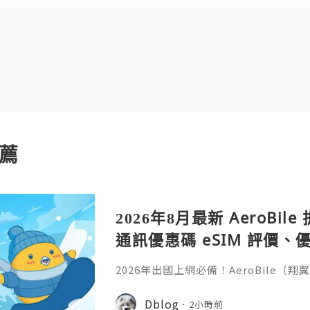
薦
2026年8月最新 AeroBi
通訊優惠碼 eSIM 評價、優
教學完整整理
2026年出國上網必備！AeroBile
入【ASIA2607】日韓中港澳上網 9 折
9折，eSIM評價超高穩定不卡頓，蝴蝶
Dblog
2小時前