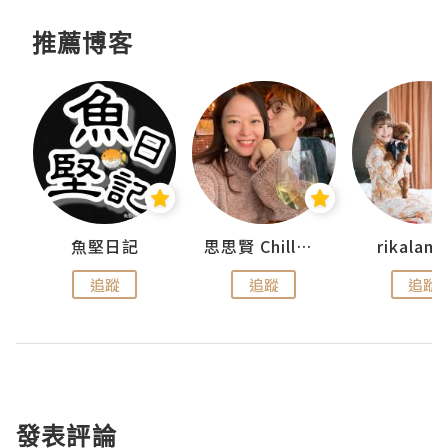
推薦博客
urnal
魚堅日記
思思賢 ChillMyBabe
rikala
追蹤
追蹤
追蹤
發表評論