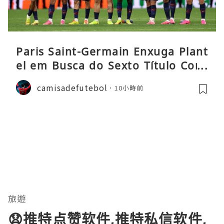
Paris Saint-Germain Enxuga Plant
el em Busca do Sexto Título Cons
ecutivo da Liga
camisadefutebol
10小時前
旅遊
😧推特点赞软件,推特私信软件,