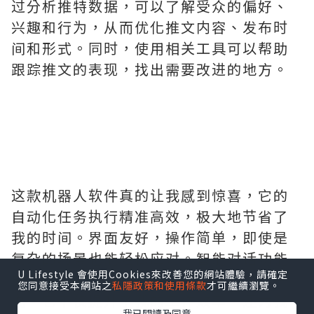
过分析推特数据，可以了解受众的偏好、
兴趣和行为，从而优化推文内容、发布时
间和形式。同时，使用相关工具可以帮助
跟踪推文的表现，找出需要改进的地方。
这款机器人软件真的让我感到惊喜，它的
自动化任务执行精准高效，极大地节省了
我的时间。界面友好，操作简单，即使是
复杂的场景也能轻松应对。智能对话功能
U Lifestyle 會使用Cookies來改善您的網站體驗，請確定
更是增加了互动的乐趣和实用性。总体来
您同意接受本網站之
私隱政策和使用條款
才可繼續瀏覽。
说，它不仅提升了我的工作效率，还为我
我已閱讀及同意