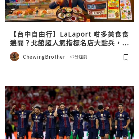
【台中自由行】LaLaport 咁多美食食
邊間？北館超人氣指標名店大點兵，深
度實測日本直送「北丸」職人料理與南
ChewingBrother
42分鐘前
館 LOPIA 超市神級熟食區！