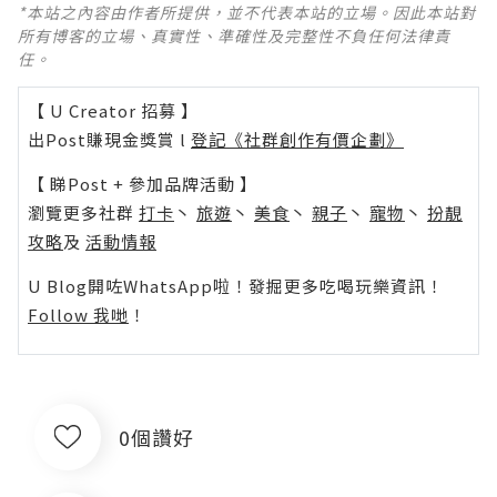
*本站之內容由作者所提供，並不代表本站的立場。因此本站對
所有博客的立場、真實性、準確性及完整性不負任何法律責
任。
【 U Creator 招募 】
出Post賺現金獎賞 l
登記《社群創作有價企劃》
【 睇Post + 參加品牌活動 】
瀏覽更多社群
打卡
丶
旅遊
丶
美食
丶
親子
丶
寵物
丶
扮靚
攻略
及
活動情報
U Blog開咗WhatsApp啦！發掘更多吃喝玩樂資訊！
Follow 我哋
！
0個讚好