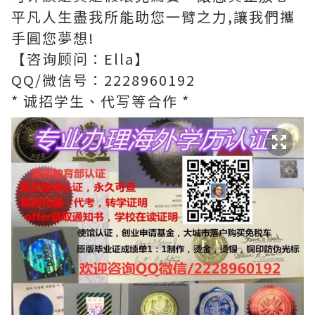
平凡人生盡我所能助您一臂之力,讓我們攜
手圓您夢想!
【咨询顾问：Ella】
QQ/微信号：2228960192
* 诚招学生、代写等合作 *