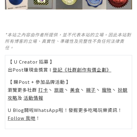
*本站之內容由作者所提供，並不代表本站的立場。因此本站對
所有博客的立場、真實性、準確性及完整性不負任何法律責
任。
【 U Creator 招募 】
出Post賺現金獎賞 l
登記《社群創作有價企劃》
【 睇Post + 參加品牌活動 】
瀏覽更多社群
打卡
丶
旅遊
丶
美食
丶
親子
丶
寵物
丶
扮靚
攻略
及
活動情報
U Blog開咗WhatsApp啦！發掘更多吃喝玩樂資訊！
Follow 我哋
！