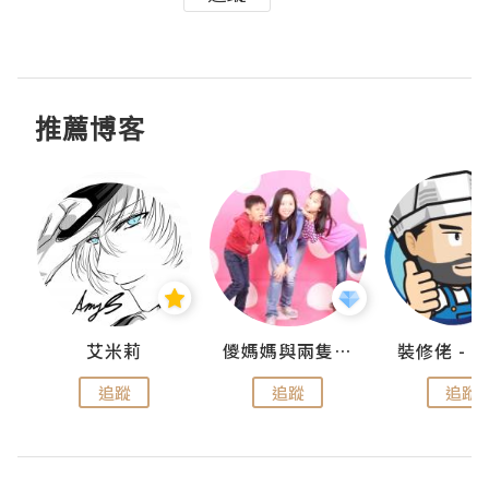
推薦博客
點滴
艾米莉
儍媽媽與兩隻小魔怪之家
追蹤
追蹤
追蹤