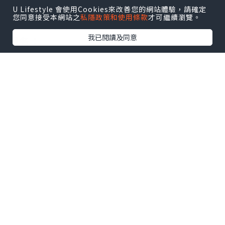
有同学都能享受到完美的品质服务。
U Lifestyle 會使用Cookies來改善您的網站體驗，請確定
您同意接受本網站之
私隱政策和使用條款
才可繼續瀏覽。
*如果您遇到以下情况，我们都能竭诚为您
我已閱讀及同意
服务：
事业单位要求必须办理或者回国马上就要
找工作的；
因回国时间过长，不清楚流程、材料该如
何准备甚至忘记办理的；
或者面对父母的压力希望尽快拿到文凭和
在校期间，因为各种原因未能顺利拿到官
方毕业证等等问题都可以您解决。
--------我们是挂科和未毕业同学们的福
音，我们是实体公司，精益求精的工艺！--
-----
真实留信认证的作用(私企，外企，荣誉的
见证):