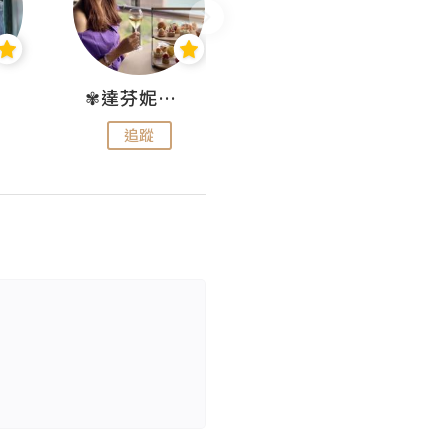
✾達芬妮•愛孩子•愛生活✾
wendysugar享受生活gogogo
追蹤
追蹤