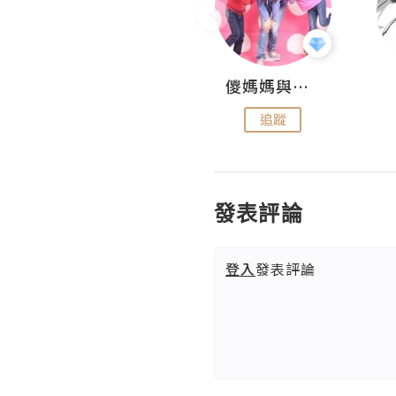
Hahakelly的生活點滴
儍媽媽與兩隻小魔怪之家
追蹤
追蹤
發表評論
登入
發表評論