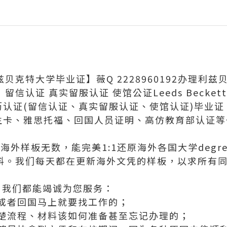
兹贝克特大学毕业证】薇Q 2228960192办理利
留信认证 真实留服认证 使馆公证Leeds Beckett Uni
学历认证(留信认证、真实留服认证、使馆认证)毕业
、学生卡、雅思托福、回国人员证明、高仿教育部认证
外样板无数，能完美1:1还原海外各国大学degree
等毕业材料。我们每天都在更新海外文凭的样板，以求所
，我们都能竭诚为您服务：
或者回国马上就要找工作的；
楚流程、材料该如何准备甚至忘记办理的；