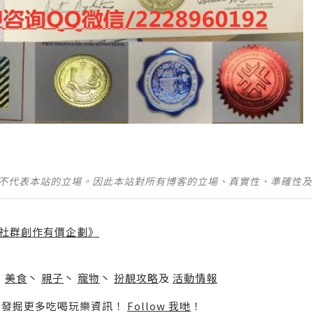
並不代表本站的立場。因此本站對所有博客的立場、真實性、準確性
社群創作有價企劃》
】
丶
美食
丶
親子
丶
寵物
丶
扮靚攻略
及
活動情報
p啦！發掘更多吃喝玩樂資訊！
Follow 我哋
！