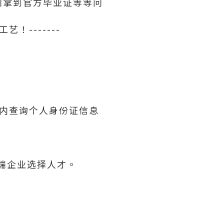
利拿到官方毕业证等等问
！-------
内查询个人身份证信息
高端企业选择人才。