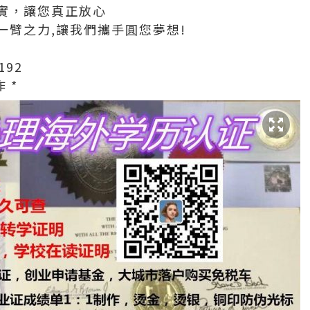
實，讓您真正放心
一臂之力,讓我們攜手圓您夢想!
192
 *