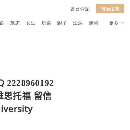
會員登記
開始撰寫
食
旅遊
女生
玩樂
親子
生活
寵物
行山
更多
打卡
28960192
雅思托福 留信
ersity