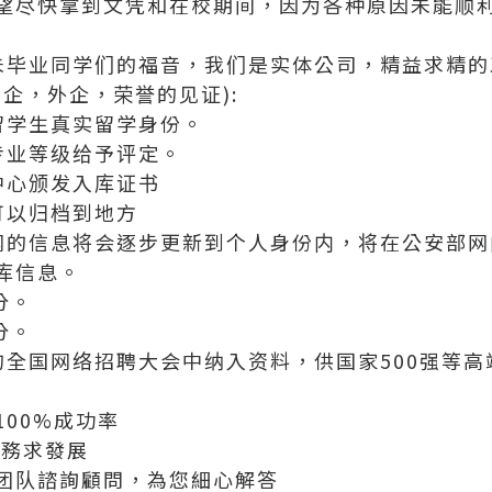
望尽快拿到文凭和在校期间，因为各种原因未能顺
科和未毕业同学们的福音，我们是实体公司，精益求精的工艺
企，外企，荣誉的见证):
留学生真实留学身份。
专业等级给予评定。
中心颁发入库证书
可以归档到地方
网的信息将会逐步更新到个人身份内，将在公安部网
库信息。
分。
分。
的全国网络招聘大会中纳入资料，供国家500强等
00%成功率
服務求發展
团队諮詢顧問，為您細心解答