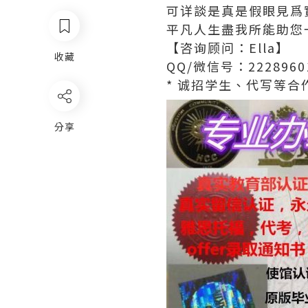
可详談是真是假眼見爲
平凡人生盡我所能助您
【咨询顾问：Ella】
收藏
QQ/微信号：2228960
* 诚招学生、代写等合作
分享