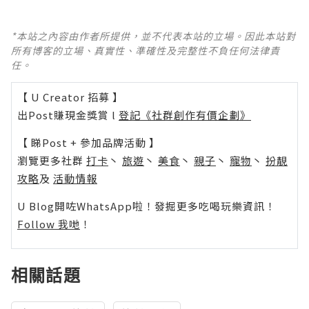
*本站之內容由作者所提供，並不代表本站的立場。因此本站對
所有博客的立場、真實性、準確性及完整性不負任何法律責
任。
【 U Creator 招募 】
出Post賺現金獎賞 l
登記《社群創作有價企劃》
【 睇Post + 參加品牌活動 】
瀏覽更多社群
打卡
丶
旅遊
丶
美食
丶
親子
丶
寵物
丶
扮靚
攻略
及
活動情報
U Blog開咗WhatsApp啦！發掘更多吃喝玩樂資訊！
Follow 我哋
！
相關話題