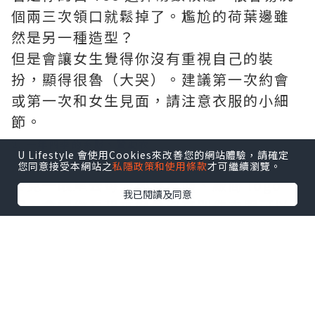
個兩三次領口就鬆掉了。尷尬的荷葉邊雖
然是另一種造型？
但是會讓女生覺得你沒有重視自己的裝
扮，顯得很魯（大哭）。建議第一次約會
或第一次和女生見面，請注意衣服的小細
節。
2. 一年四季的系服、贊助衣
U Lifestyle 會使用Cookies來改善您的網站體驗，請確定
這一點搭編給魯宅指數高到不能在高了！
您同意接受本網站之
私隱政策和使用條款
才可繼續瀏覽。
畢竟一眼望去每天都穿系服、廠商 logo
我已閱讀及同意
服，會讓你看起來好像沒有別件衣服可以
穿。
建議可以把系服當成睡衣，買一間快時尚
的白 Tee 說不定還比系服便宜呢！
3. 衣服上有泛黃