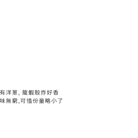
有洋蔥, 龍蝦殼炸好香
滋味無窮,可惜份量略小了