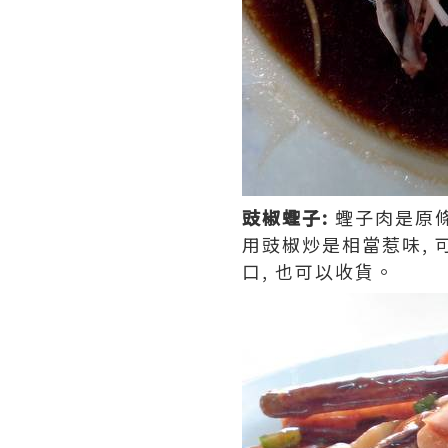
豉椒蟶子:
蟶子肉是原條
用豉椒炒是相當惹味,
口, 也可以收貨。