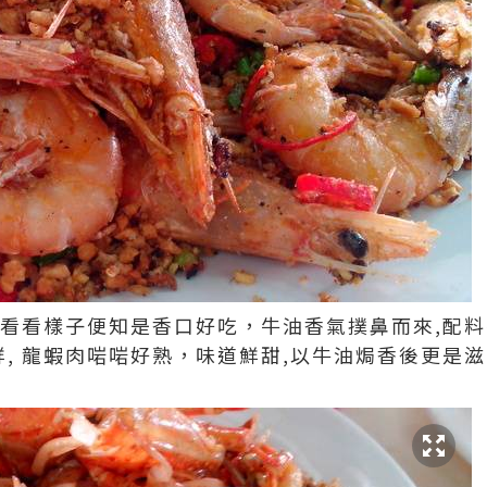
 看看樣子便知是香口好吃，牛油香氣撲鼻而來,配料
鮮, 龍蝦肉啱啱好熟，味道鮮甜,以牛油焗香後更是