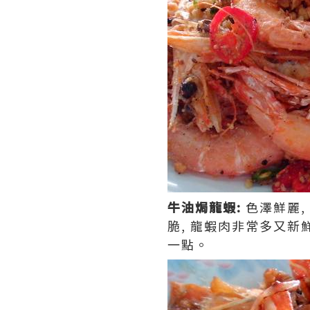
牛油焗龍蝦:
色澤鮮麗,
脆, 龍蝦肉非常多又新
一點。