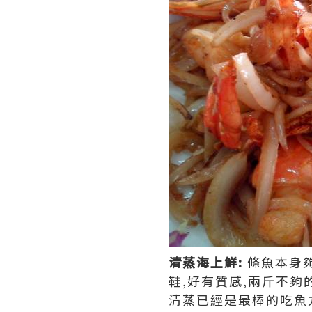
清蒸海上鮮:
條魚本身夠
鞋,好有質感,兩斤不夠
清蒸已經是最棒的吃魚