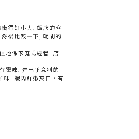
街得好小人, 飯店的客
然後比較一下, 呢間的
 佢地係家庭式經營, 店
有霉味, 是出乎意料的
鮮味, 蝦肉鮮嫩爽口，有