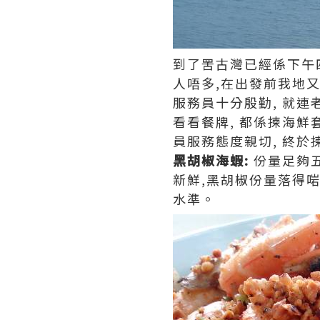
到了罟古灣已經係下午四
人唔多,在出發前我地又
服務員十分殷勤, 就
看看餐牌, 都係揀海鮮
員服務態度親切, 終於
黑胡椒海蝦:
份量足夠五
新鮮,黑胡椒份量落得啱
水準。