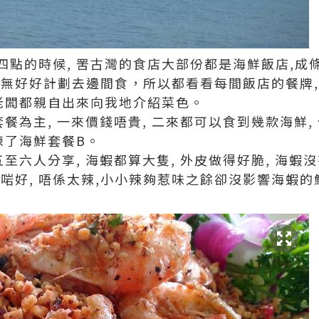
點的時候, 罟古灣的食店大部份都是海鮮飯店,成條
無好好計劃去邊間食，所以都看看每間飯店的餐牌, 
連老闆都親自出來向我地介紹菜色。
套餐為主, 一來價錢唔貴, 二來都可以食到幾款海鮮,
揀了海鮮套餐B。
至六人分享, 海蝦都算大隻, 外皮做得好脆, 海蝦沒
啱好, 唔係太辣,小小辣夠惹味之餘卻沒影響海蝦的