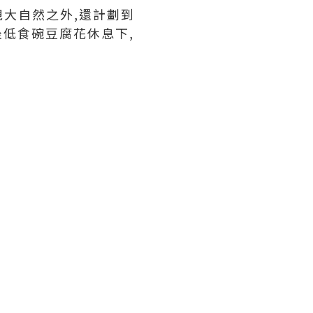
親大自然之外,還計劃到
坐低食碗豆腐花休息下,