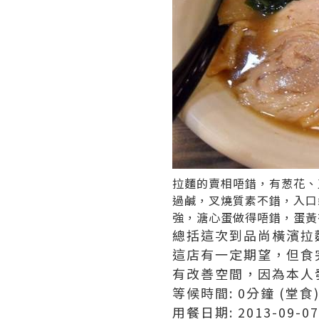
拉麵的賣相唔錯，有葱花、
過鹹，叉燒質素不錯，入口
強，溏心蛋做得唔錯，蛋黃
總括這次到品尚橫濱拉
這店有一定期望，但食
有改善空間，因為本人
等候時間: 0分鐘 (堂食
用餐日期: 2013-09-07