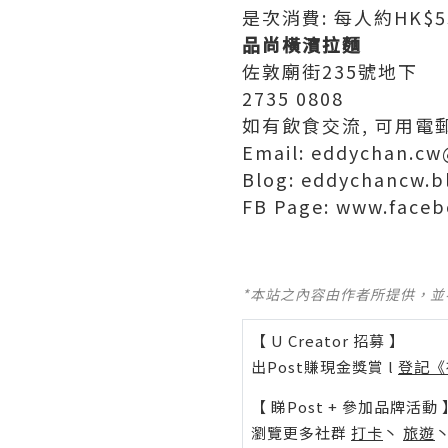
是次消費: 每人約HK$5
品尚橫濱拉麵
佐敦廟街235號地下
2735 0808
如有飲食交流, 可用電
Email: eddychan.c
Blog: eddychancw.b
FB Page: www.faceb
*本站之內容由作者所提供，
【 U Creator 招募 】
出Post賺現金獎賞 l
登記《
【 睇Post + 參加品牌活動 
瀏覽更多社群
打卡
丶
旅遊