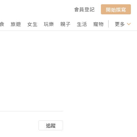
會員登記
開始撰寫
食
旅遊
女生
玩樂
親子
生活
寵物
行山
更多
打卡
追蹤