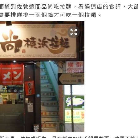
順道到佐敦這間品尚吃拉麵，看過這店的食評，大
需要排隊排一兩個鐘才可吃一個拉麵。