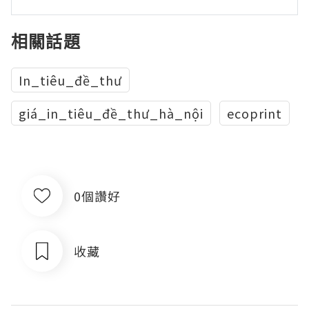
相關話題
In_tiêu_đề_thư
giá_in_tiêu_đề_thư_hà_nội
ecoprint
0個讚好
收藏