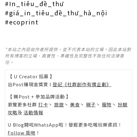
#In_tiêu_đề_thư
#giá_in_tiêu_đề_thư_hà_nội
#ecoprint
*本站之內容由作者所提供，並不代表本站的立場。因此本站對
所有博客的立場、真實性、準確性及完整性不負任何法律責
任。
【 U Creator 招募 】
出Post賺現金獎賞 l
登記《社群創作有價企劃》
【 睇Post + 參加品牌活動 】
瀏覽更多社群
打卡
丶
旅遊
丶
美食
丶
親子
丶
寵物
丶
扮靚
攻略
及
活動情報
U Blog開咗WhatsApp啦！發掘更多吃喝玩樂資訊！
Follow 我哋
！