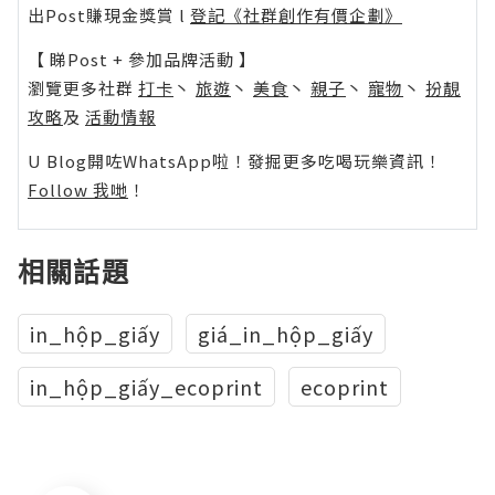
出Post賺現金獎賞 l
登記《社群創作有價企劃》
【 睇Post + 參加品牌活動 】
瀏覽更多社群
打卡
丶
旅遊
丶
美食
丶
親子
丶
寵物
丶
扮靚
攻略
及
活動情報
U Blog開咗WhatsApp啦！發掘更多吃喝玩樂資訊！
Follow 我哋
！
相關話題
in_hộp_giấy
giá_in_hộp_giấy
in_hộp_giấy_ecoprint
ecoprint