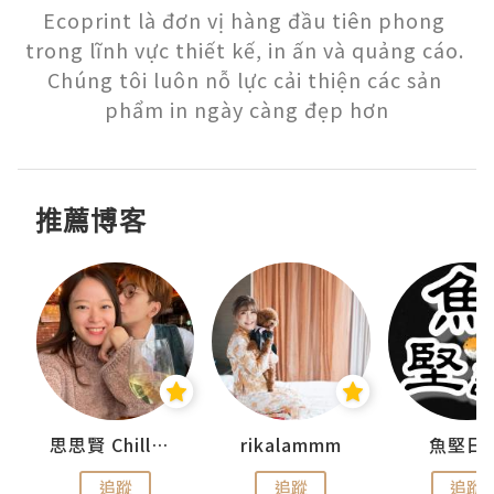
Ecoprint là đơn vị hàng đầu tiên phong 
trong lĩnh vực thiết kế, in ấn và quảng cáo. 
Chúng tôi luôn nỗ lực cải thiện các sản 
phẩm in ngày càng đẹp hơn
推薦博客
urnal
思思賢 ChillMyBabe
rikalammm
魚堅日
追蹤
追蹤
追蹤