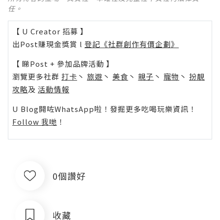
任。
【 U Creator 招募 】
出Post賺現金獎賞 l
登記《社群創作有價企劃》
【 睇Post + 參加品牌活動 】
瀏覽更多社群
打卡
丶
旅遊
丶
美食
丶
親子
丶
寵物
丶
扮靚
攻略
及
活動情報
U Blog開咗WhatsApp啦！發掘更多吃喝玩樂資訊！
Follow 我哋
！
0個讚好
收藏