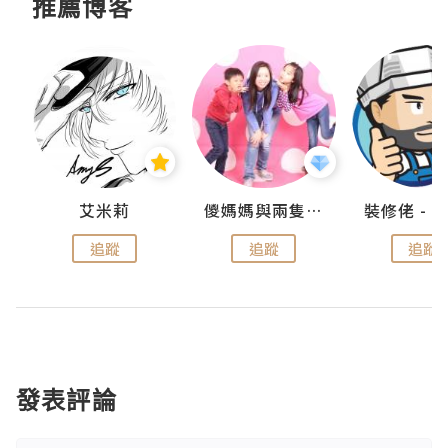
推薦博客
點滴
艾米莉
儍媽媽與兩隻小魔怪之家
追蹤
追蹤
追蹤
發表評論