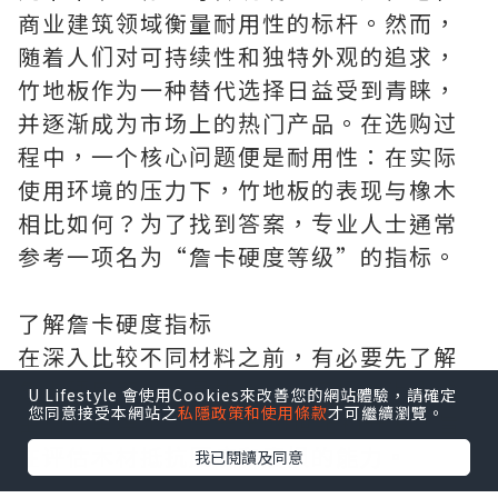
商业建筑领域衡量耐用性的标杆。然而，
随着人们对可持续性和独特外观的追求，
竹地板作为一种替代选择日益受到青睐，
并逐渐成为市场上的热门产品。在选购过
程中，一个核心问题便是耐用性：在实际
使用环境的压力下，竹地板的表现与橡木
相比如何？为了找到答案，专业人士通常
参考一项名为“詹卡硬度等级”的指标。
了解詹卡硬度指标
在深入比较不同材料之前，有必要先了解
詹卡硬度等级的具体含义。该标准化测试
U Lifestyle 會使用Cookies來改善您的網站體驗，請確定
您同意接受本網站之
私隱政策和使用條款
才可繼續瀏覽。
由加布里埃尔·詹卡于20世纪初开发，旨
在评估木材抵抗压痕和磨损的能力。
我已閱讀及同意