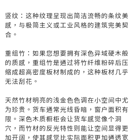
竖纹：这种纹理呈现出简洁流畅的条纹美
感，与极简主义或工业风格的建筑完美契
合。
重组竹：如果您想要拥有深色异域硬木般
的质感，重组竹是通过将竹纤维粉碎后压
缩成超高密度板材制成的，这种板材几乎
无法刮花。
天然竹材明亮的浅金色色调在小空间中尤
为珍贵。货车通常光线昏暗，窗户面积有
限。深色木质橱柜会让货车感觉像个洞
穴，而竹材的反光特性则能让空间显得更
加开阔，使其感觉比实际面积更加通透宽