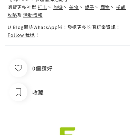
瀏覽更多社群
打卡
丶
旅遊
丶
美食
丶
親子
丶
寵物
丶
扮靚
攻略
及
活動情報
U Blog開咗WhatsApp啦！發掘更多吃喝玩樂資訊！
Follow 我哋
！
0個讚好
收藏