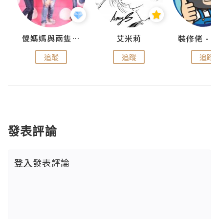
點滴
儍媽媽與兩隻小魔怪之家
艾米莉
追蹤
追蹤
追蹤
發表評論
登入
發表評論