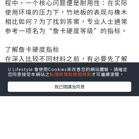
程中，一个核心问题便是耐用性：在实际
使用环境的压力下，竹地板的表现与橡木
相比如何？为了找到答案，专业人士通常
参考一项名为“詹卡硬度等级”的指标。
了解詹卡硬度指标
在深入比较不同材料之前，有必要先了解
詹卡硬度等级的具体含义。该标准化测试
U Lifestyle 會使用Cookies來改善您的網站體驗，請確定
您同意接受本網站之
私隱政策和使用條款
才可繼續瀏覽。
由加布里埃尔·詹卡于20世纪初开发，旨
在评估木材抵抗压痕和磨损的能力。
我已閱讀及同意
测试过程是测量将一颗直径精确为0.444英
寸的实心钢球压入木板一半深度所需的力
（以磅力为单位）。测得的数值越高，材
料就越硬，这意味着它抵抗重物造成的凹