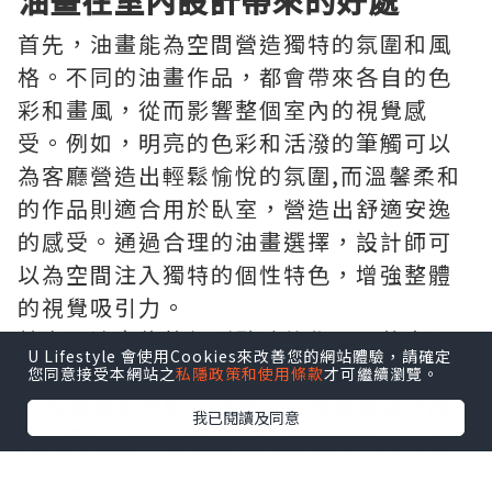
首先，油畫能為空間營造獨特的氛圍和風
格。不同的油畫作品，都會帶來各自的色
彩和畫風，從而影響整個室內的視覺感
受。例如，明亮的色彩和活潑的筆觸可以
為客廳營造出輕鬆愉悅的氛圍,而溫馨柔和
的作品則適合用於臥室，營造出舒適安逸
的感受。通過合理的油畫選擇，設計師可
以為空間注入獨特的個性特色，增強整體
的視覺吸引力。
其次，油畫能夠起到點睛的作用，將室內
U Lifestyle 會使用Cookies來改善您的網站體驗，請確定
設計整合成一個和諧統一的整體。通過巧
您同意接受本網站之
私隱政策和使用條款
才可繼續瀏覽。
妙的擺放和搭配，油畫可以成為整個空間
我已閱讀及同意
的視覺焦點，吸引觀者的注意力，同時也
能與其他裝飾元素形成呼應，令整個空間