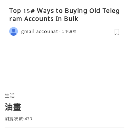
Top 15# Ways to Buying Old Teleg
ram Accounts In Bulk
gmail accounat
1小時前
生活
油畫
瀏覽次數:433