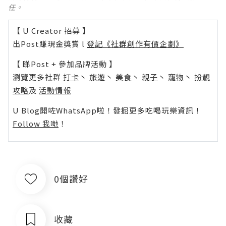
任。
【 U Creator 招募 】
出Post賺現金獎賞 l
登記《社群創作有價企劃》
【 睇Post + 參加品牌活動 】
瀏覽更多社群
打卡
丶
旅遊
丶
美食
丶
親子
丶
寵物
丶
扮靚
攻略
及
活動情報
U Blog開咗WhatsApp啦！發掘更多吃喝玩樂資訊！
Follow 我哋
！
0個讚好
收藏