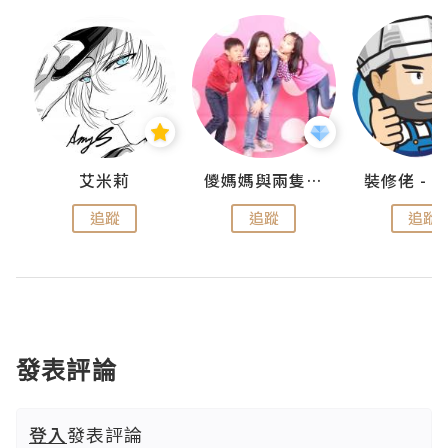
點滴
艾米莉
儍媽媽與兩隻小魔怪之家
追蹤
追蹤
追蹤
發表評論
登入
發表評論