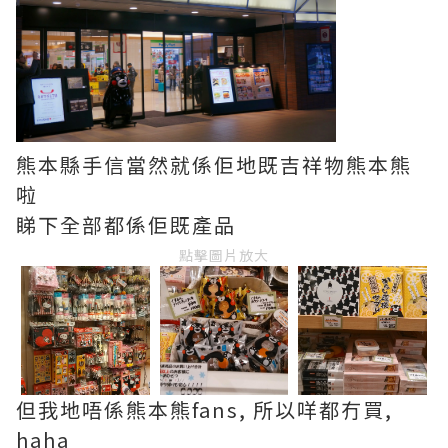
熊本縣手信當然就係佢地既吉祥物熊本熊
啦
睇下全部都係佢既產品
點擊圖片放大
但我地唔係熊本熊fans, 所以咩都冇買,
haha