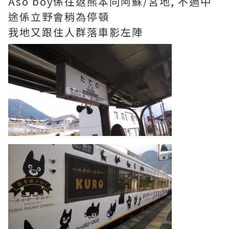
Aso boy係往返熊本同阿蘇/宮地, 不過中
途係立野會稍為停頓
我地又跟住人群落車影左陣