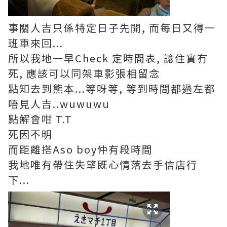
事關人吉只係特定日子先開, 而每日又得一
班車來回...
所以我地一早Check 定時間表, 諗住實冇
死, 應該可以同架車影張相留念
點知去到熊本...等呀等, 等到時間都過左都
唔見人吉..wuwuwu
點解會咁 T.T
死因不明
而距離搭Aso boy仲有段時間
我地唯有帶住失望既心情落去手信店行
下...