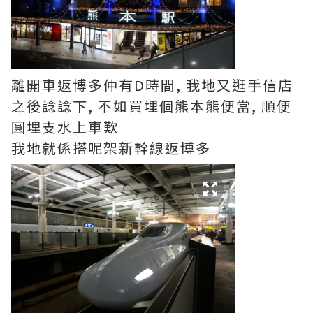
離開車返博多仲有D時間, 我地又逛手信店
之後諗諗下, 不如買埋個熊本熊便當, 順便
圓埋支水上車歎
我地就係搭呢架新幹線返博多