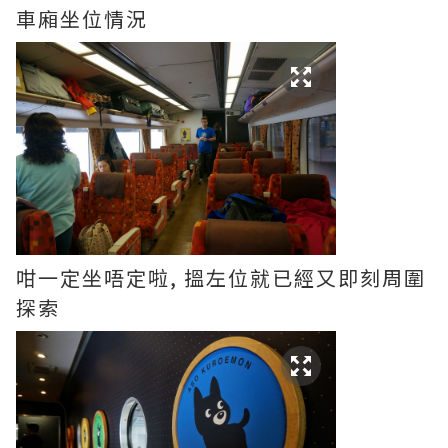
車廂坐位情況
咁一定坐唔定啦, 搵左位就已經又即刻周圍
探索