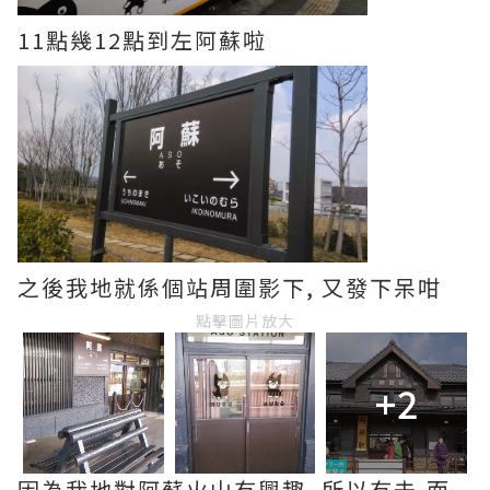
11點幾12點到左阿蘇啦
之後我地就係個站周圍影下, 又發下呆咁
點擊圖片放大
+2
因為我地對阿蘇火山冇興趣, 所以冇去,而