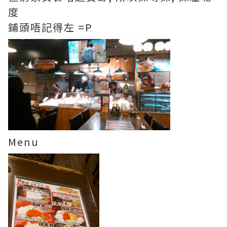
度
鋪頭唔記得左 =P
Menu