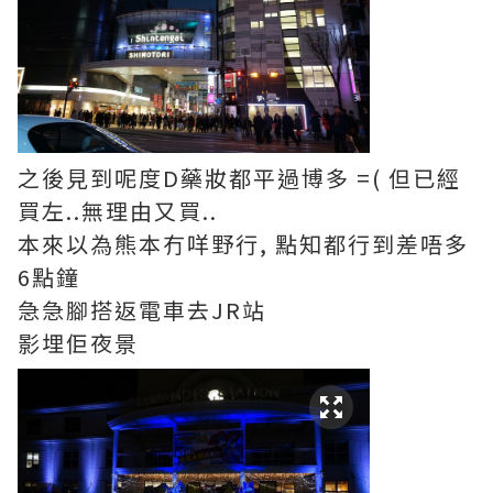
之後見到呢度D藥妝都平過博多 =( 但已經
買左..無理由又買..
本來以為熊本冇咩野行, 點知都行到差唔多
6點鐘
急急腳搭返電車去JR站
影埋佢夜景