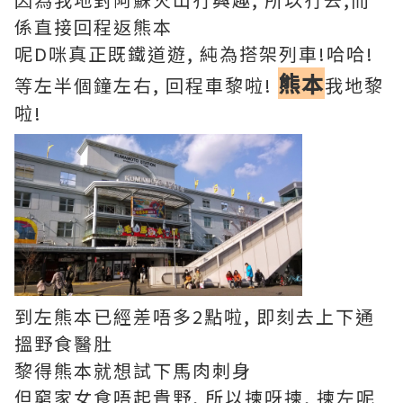
係直接回程返熊本
呢D咪真正既鐵道遊, 純為搭架列車!哈哈!
熊本
等左半個鐘左右, 回程車黎啦!
我地黎
啦!
到左熊本已經差唔多2點啦, 即刻去上下通
搵野食醫肚
黎得熊本就想試下馬肉刺身
但窮家女食唔起貴野, 所以揀呀揀, 揀左呢