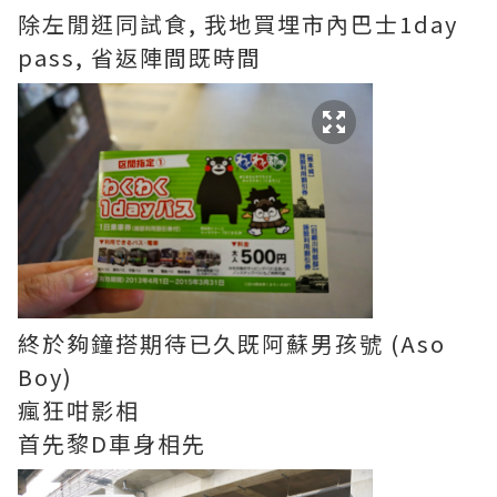
除左閒逛同試食, 我地買埋市內巴士1day
pass, 省返陣間既時間
終於夠鐘搭期待已久既阿蘇男孩號 (Aso
Boy)
瘋狂咁影相
首先黎D車身相先