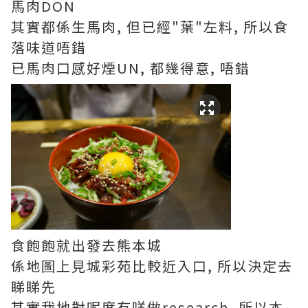
馬肉DON
其實都係生馬肉, 但已經"葉"左料, 所以食
落味道唔錯
已馬肉口感好煙UN, 都幾得意, 唔錯
食飽飽就出發去熊本城
係地圖上見城彩苑比較近入口, 所以決定去
睇睇先
其實我地對呢度冇咩做research, 所以本