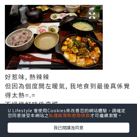
好惹味, 熱辣辣
但因為個度開左暖氣, 我地食到最後真係覺
得太熱=.=
不過幾好味係真既
U Lifestyle 會使用Cookies來改善您的網站體驗，請確定
食飽飽都完左呢日既行程啦, 好滿足呀 =)
您同意接受本網站之
私隱政策和使用條款
才可繼續瀏覽。
我已閱讀及同意