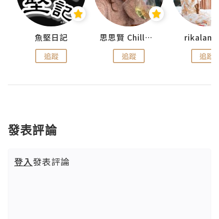
urnal
魚堅日記
思思賢 ChillMyBabe
rikala
追蹤
追蹤
追蹤
發表評論
登入
發表評論