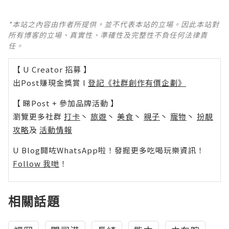
*本站之內容由作者所提供，並不代表本站的立場。因此本站對
所有博客的立場、真實性、準確性及完整性不負任何法律責
任。
【 U Creator 招募 】
出Post賺現金獎賞 l
登記《社群創作有價企劃》
【 睇Post + 參加品牌活動 】
瀏覽更多社群
打卡
丶
旅遊
丶
美食
丶
親子
丶
寵物
丶
扮靚
攻略
及
活動情報
U Blog開咗WhatsApp啦！發掘更多吃喝玩樂資訊！
Follow 我哋
！
相關話題