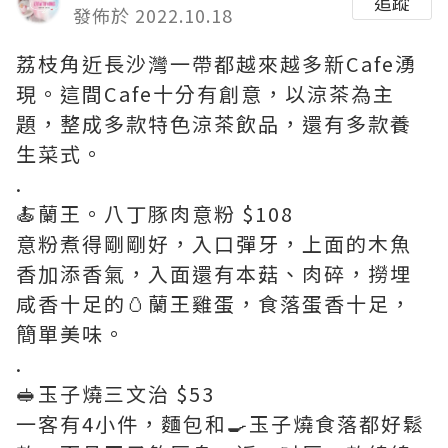
追蹤
發佈於 2022.10.18
荔枝角近長沙灣一帶都越來越多新Cafe湧
現。這間Cafe十分有創意，以涼茶為主
題，整成多款特色涼茶飲品，還有多款養
生菜式。
.
🍝蘭王。八丁豚肉意粉 $108
意粉煮得剛剛好，入口彈牙，上面的木魚
香加添香氣，入面還有本菇、肉碎，撈埋
咸香十足的🥚蘭王雞蛋，食落蛋香十足，
簡單美味。
.
🥪玉子燒三文治 $53
一客有4小件，麵包和🍳玉子燒食落都好鬆