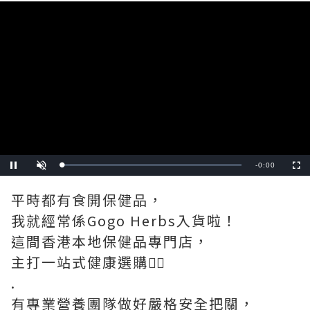
Video
Player
is
loading.
Remaining
-
0:00
Loaded
:
Pause
Unmute
Fullscre
0%
Time
平時都有食開保健品，
我就經常係Gogo Herbs入貨啦！
這間香港本地保健品專門店，
主打一站式健康選購👍🏻
.
有專業營養團隊做好嚴格安全把關，