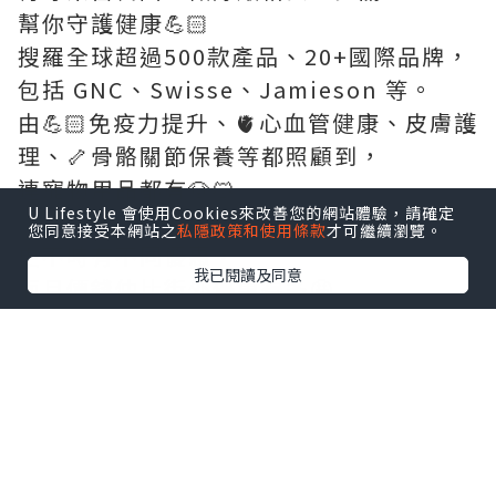
幫你守護健康💪🏻
搜羅全球超過500款產品、20+國際品牌，
包括 GNC、Swisse、Jamieson 等。
由💪🏻免疫力提升、🫀心血管健康、皮膚護
理、🦴骨骼關節保養等都照顧到，
連寵物用品都有🐶🐱
U Lifestyle 會使用Cookies來改善您的網站體驗，請確定
.
您同意接受本網站之
私隱政策和使用條款
才可繼續瀏覽。
更不時有不同優惠，
我已閱讀及同意
而且價錢仲比街外優惠得多🤩
唔得閒去門市，仲可到網店選購🛒
網站購買滿$300免運費，很方便！
同大家分享下今次入手保健品 💁🏻‍♀️
.
💊GNC Herbal Plus ® 葡萄籽萃取物精華
膠囊