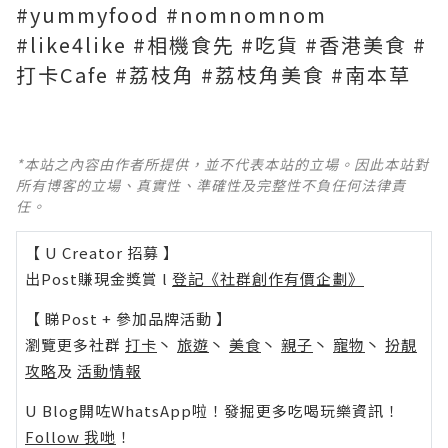
#yummyfood #nomnomnom
#like4like #相機食先 #吃貨 #香港美食 #
打卡Cafe #荔枝角 #荔枝角美食 #南本草
*本站之內容由作者所提供，並不代表本站的立場。因此本站對
所有博客的立場、真實性、準確性及完整性不負任何法律責
任。
【 U Creator 招募 】
出Post賺現金獎賞 l
登記《社群創作有價企劃》
【 睇Post + 參加品牌活動 】
瀏覽更多社群
打卡
丶
旅遊
丶
美食
丶
親子
丶
寵物
丶
扮靚
攻略
及
活動情報
U Blog開咗WhatsApp啦！發掘更多吃喝玩樂資訊！
Follow 我哋
！