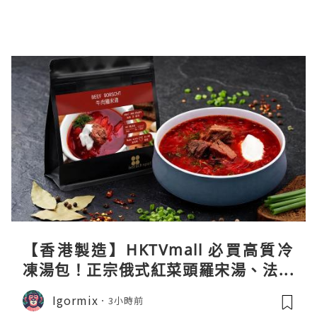
【香港製造】HKTVmall 必買高質冷
凍湯包！正宗俄式紅菜頭羅宋湯、法式
龍蝦濃湯與生酮膠原蛋白骨頭湯全攻略
Igormix
3小時前