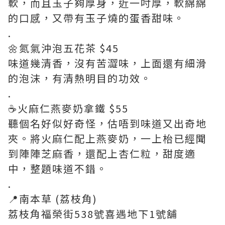
軟，而且玉子夠厚身，近一吋厚，軟綿綿
的口感，又帶有玉子燒的蛋香甜味。
.
🌼氮氣沖泡五花茶 $45
味道幾清香，沒有苦澀味，上面還有細滑
的泡沫，有清熱明目的功效。
.
☕️火麻仁燕麥奶拿鐵 $55
聽個名好似好奇怪，估唔到味道又出奇地
夾。將火麻仁配上燕麥奶，一上枱已經聞
到陣陣芝麻香，還配上杏仁粒，甜度適
中，整題味道不錯。
.
📍南本草 (荔枝角)
荔枝角福榮街538號喜遇地下1號舖