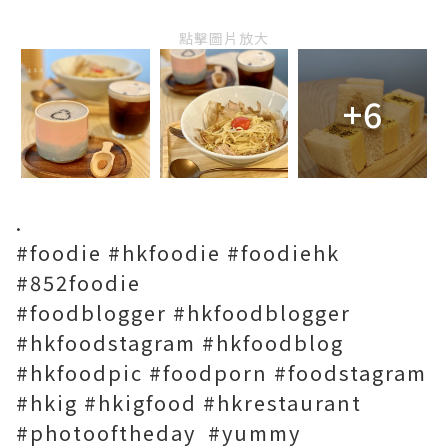
點擊圖片放大
+6
.
#foodie #hkfoodie #foodiehk
#852foodie
#foodblogger #hkfoodblogger
#hkfoodstagram #hkfoodblog
#hkfoodpic #foodporn #foodstagram
#hkig #hkigfood #hkrestaurant
#photooftheday #yummy