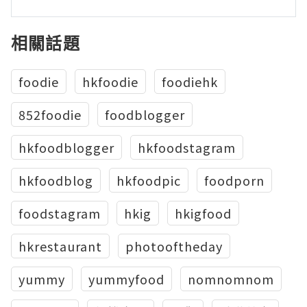
相關話題
foodie
hkfoodie
foodiehk
852foodie
foodblogger
hkfoodblogger
hkfoodstagram
hkfoodblog
hkfoodpic
foodporn
foodstagram
hkig
hkigfood
hkrestaurant
photooftheday
yummy
yummyfood
nomnomnom