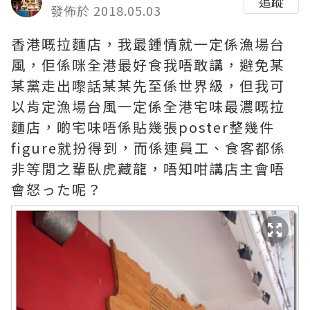
追蹤
發佈於 2018.05.03
香港嘅拉麵店，我最鍾情就一定係漁場台
風，佢係咪全港最好食我唔敢講，避免某
某黨走出嚟話某某先至係世界級，但我可
以肯定漁場台風一定係全港宅味最濃嘅拉
麵店，啲宅味唔係貼幾張poster整幾件
figure就扮得到，而係連員工、食客都係
非等閒之輩臥虎藏龍，唔知咁講店主會唔
會怒った呢？