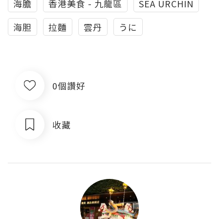
海膽
香港美食 - 九龍區
SEA URCHIN
海胆
拉麵
雲丹
うに
0個讚好
收藏