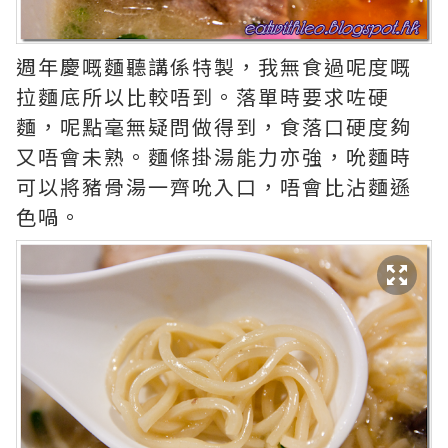
週年慶嘅麵聽講係特製，我無食過呢度嘅
拉麵底所以比較唔到。落單時要求咗硬
麵，呢點毫無疑問做得到，食落口硬度夠
又唔會未熟。麵條掛湯能力亦強，吮麵時
可以將豬骨湯一齊吮入口，唔會比沾麵遜
色喎。