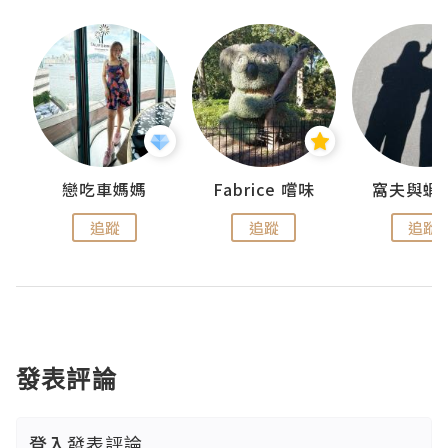
戀吃車媽媽
Fabrice 嚐味
窩夫與蝦
追蹤
追蹤
追蹤
發表評論
登入
發表評論