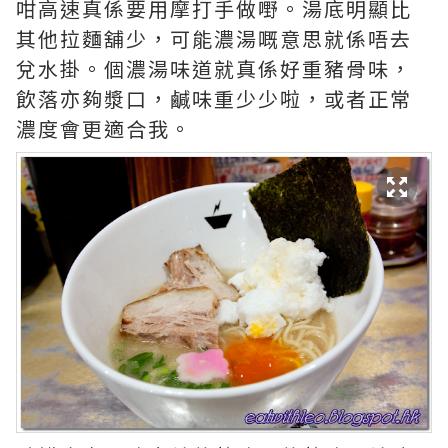
咁高速真係要用摩打手做嘢。湯底明顯比
其他拉麵舖少，可能濃湯嘅意思就係唔去
兌水掛。個濃湯味道就真係好重豬骨味，
飲落亦夠漿口，鹹味重少少啦，或者正常
濃度會更適合我。