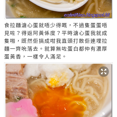
食拉麵溏心蛋就唔少得嘅，不過隻蛋蛋唔
見咗？得返阿黃係度？平時溏心蛋我就成
隻啪，既然佢搞成咁我直頭打散佢連埋拉
麵一齊吮落去。就算無咗蛋白都仲有濃厚
蛋黃香，一樣令人滿足。