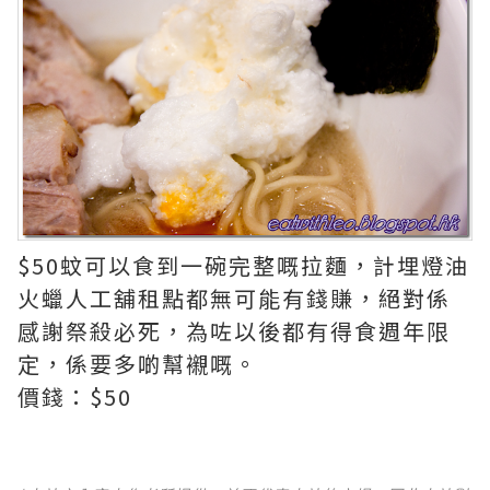
$50蚊可以食到一碗完整嘅拉麵，計埋燈油
火蠟人工舖租點都無可能有錢賺，絕對係
感謝祭殺必死，為咗以後都有得食週年限
定，係要多啲幫襯嘅。
價錢：$50