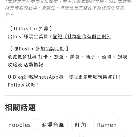
*本站之內容由作者所提供，並不代表本站的立場。因此本站對
所有博客的立場、真實性、準確性及完整性不負任何法律責
任。
【 U Creator 招募 】
出Post賺現金獎賞 l
登記《社群創作有價企劃》
【 睇Post + 參加品牌活動 】
瀏覽更多社群
打卡
丶
旅遊
丶
美食
丶
親子
丶
寵物
丶
扮靚
攻略
及
活動情報
U Blog開咗WhatsApp啦！發掘更多吃喝玩樂資訊！
Follow 我哋
！
相關話題
noodles
漁場台風
旺角
Ramen