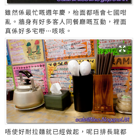
雖然係最忙嘅週年慶，枱面都唔會七國咁
亂。牆身有好多客人同餐廳嘅互動，裡面
真係好多宅嘢…咳咳。
唔使好耐拉麵就已經做起，呢日排長龍都