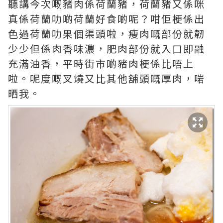
聽講今次嘅豬肉係荷蘭豬，荷蘭豬又係咪
真係荷蘭叻啲荷蘭好食啲呢？咁佢梗係出
色過荷蘭叻果個渠頭啦，瘦肉嘅部份就韌
少少但係肉香味濃，肥肉部份就入口即融
充滿油香，平時街市啲豬肉梗係比唔上
啦。呢度嘅叉燒又比其他舖頭嘅厚肉，啱
晒我。