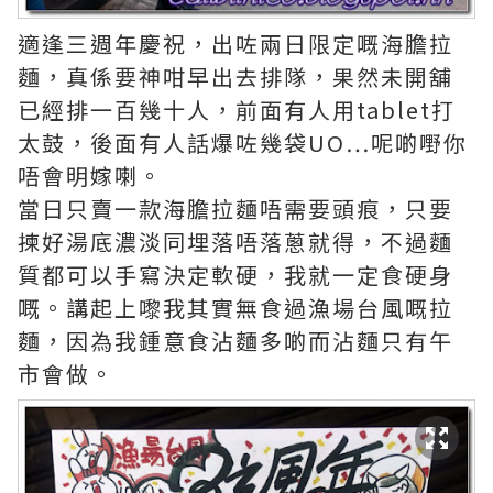
適逢三週年慶祝，出咗兩日限定嘅海膽拉
麵，真係要神咁早出去排隊，果然未開舖
已經排一百幾十人，前面有人用tablet打
太鼓，後面有人話爆咗幾袋UO…呢啲嘢你
唔會明嫁喇。
當日只賣一款海膽拉麵唔需要頭痕，只要
揀好湯底濃淡同埋落唔落蔥就得，不過麵
質都可以手寫決定軟硬，我就一定食硬身
嘅。講起上嚟我其實無食過漁場台風嘅拉
麵，因為我鍾意食沾麵多啲而沾麵只有午
市會做。