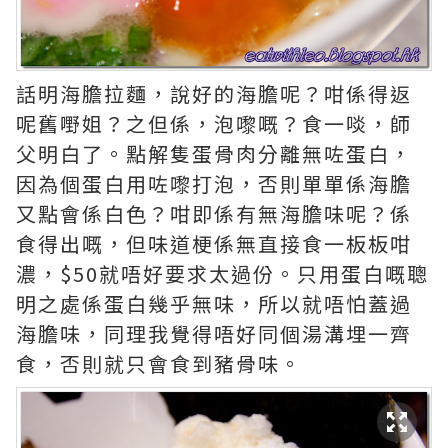
話明海膽拉麵，說好的海膽呢？咁係得返
呢舊嘢姐？之但係，泡嚟嘅？食一啖，師
父明白了。點解隻蛋骨肉分離無咗蛋白，
因為個蛋白用咗嚟打泡，否則單單係海膽
又點會係白色？咁即係有無海膽味呢？係
食得出嘅，但味道梗係無直接食一板板咁
濃，$50就唔好要求太過份。只用蛋白嘅聰
明之處係蛋白幾乎無味，所以就唔怕蓋過
海膽味，同理我覺得唔好同個湯溝埋一齊
食，否則就只會食到豬骨味。