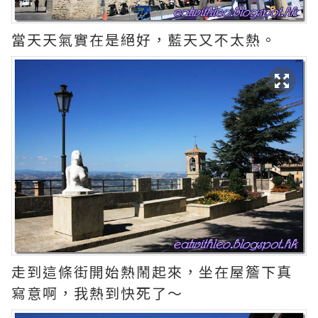
當天天氣實在是絕好，藍天又不太熱。
走到這條街開始熱鬧起來，坐在屋簷下真
寫意啊，我熱到快死了～