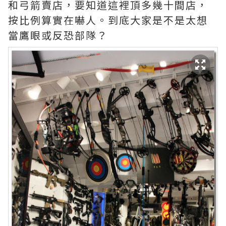
和弓箭賣店，要知道這裡頂多幾十間店，
按比例算實在嚇人。到底大家是不是太想
當鷹眼或反恐部隊？