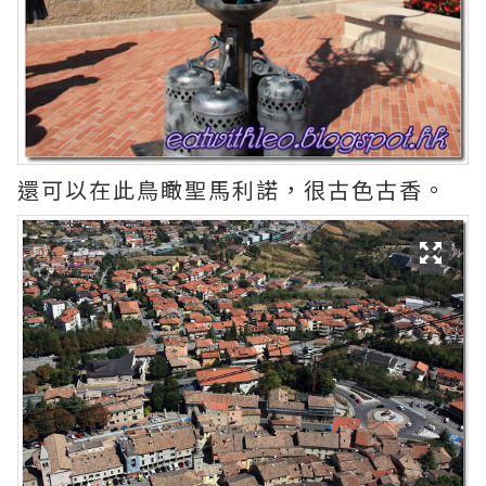
還可以在此鳥瞰聖馬利諾，很古色古香。