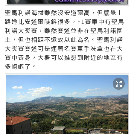
聖馬利諾海拔雖然沒安道爾高，但感覺上
路途比安道爾陡斜很多。F1賽車中有聖馬
利諾大獎賽，雖然賽道並非在聖馬利諾國
土，但也相距不遠故以此為名。聖馬利諾
大獎賽賽道可是連著名賽車手冼拿也在大
賽中喪身，大概可以推想到附近的地區有
多崎嶇了。