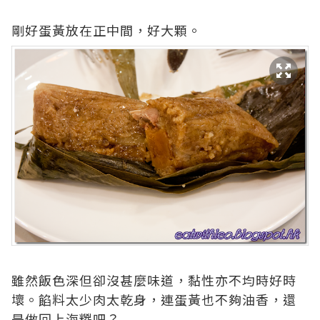
剛好蛋黃放在正中間，好大顆。
雖然飯色深但卻沒甚麼味道，黏性亦不均時好時
壞。餡料太少肉太乾身，連蛋黃也不夠油香，還
是做回上海糉吧？