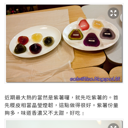
近期最大熱的當然是紫薯囉，就先吃紫薯的。首
先糉皮相當晶瑩煙韌，這點做得很好。紫薯份量
夠多，味道香濃又不太甜，好吃﹗