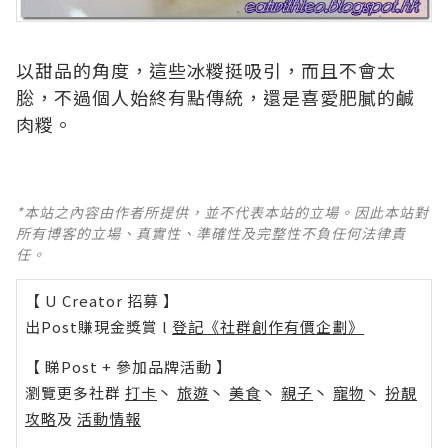
以甜品的角度，這些冰糉挺吸引，而且不會太
䐋，不過個人始終有點傳統，還是喜愛肥膩的鹹
肉糉。
*本站之內容由作者所提供，並不代表本站的立場。因此本站對
所有博客的立場、真實性、準確性及完整性不負任何法律責
任。
【 U Creator 招募 】
出Post賺現金獎賞 l
登記《社群創作有價企劃》
【 睇Post + 參加品牌活動 】
瀏覽更多社群
打卡
丶
旅遊
丶
美食
丶
親子
丶
寵物
丶
扮靚
攻略
及
活動情報