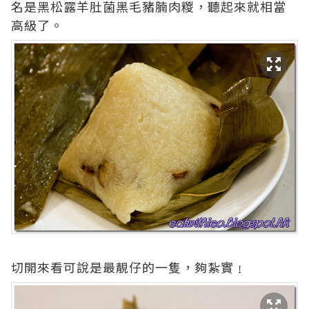
名是黑松露羊肚菌黑毛豬腩肉糉，聽起來就相當
高級了。
切開來看可說是最靚仔的一隻，夠紮實﹗