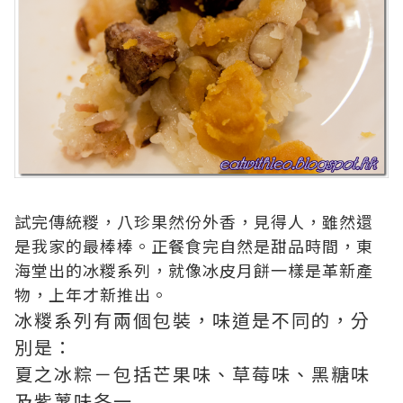
試完傳統糉，八珍果然份外香，見得人，雖然還
是我家的最棒棒。正餐食完自然是甜品時間，東
海堂出的冰糉系列，就像冰皮月餅一樣是革新產
物，上年才新推出。
冰糉系列有兩個包裝，味道是不同的，分
別是：
夏之冰粽－包括芒果味、草莓味、黑糖味
及紫薯味各一