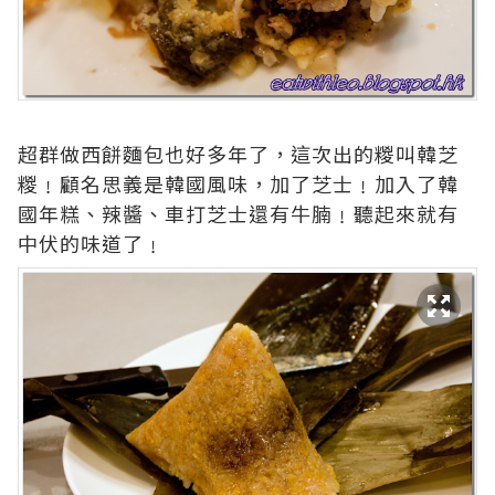
超群做西餅麵包也好多年了，這次出的糉叫韓芝
糉﹗顧名思義是韓國風味，加了芝士﹗加入了韓
國年糕、辣醬、車打芝士還有牛腩﹗聽起來就有
中伏的味道了﹗