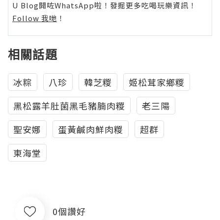
U Blog開咗WhatsApp啦！發掘更多吃喝玩樂資訊！
Follow 我哋
！
相關話題
冰粽
八珍
韓芝糉
姬松茸家鄉糉
黑松露羊肚菌黑毛豬腩肉糉
老三陽
聖安娜
蛋黃鹹肉鮮肉糉
超群
東海堂
0個讚好