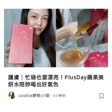
護膚｜忙碌也要漂亮！PlusDay蘋果美
妍水陪妳喝出好氣色
cookie餅乾小姐
5小時前