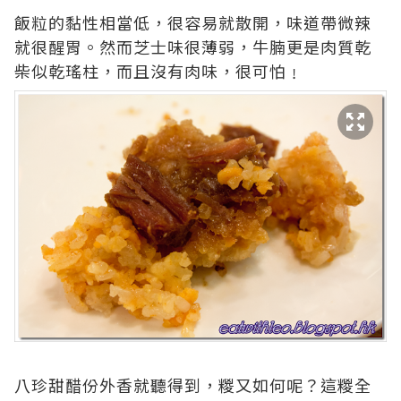
飯粒的黏性相當低，很容易就散開，味道帶微辣
就很醒胃。然而芝士味很薄弱，牛腩更是肉質乾
柴似乾瑤柱，而且沒有肉味，很可怕﹗
八珍甜醋份外香就聽得到，糉又如何呢？這糉全