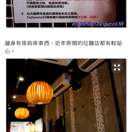
牆身有掛鈎掛東西，近年新開的拉麵店都有較貼
心。