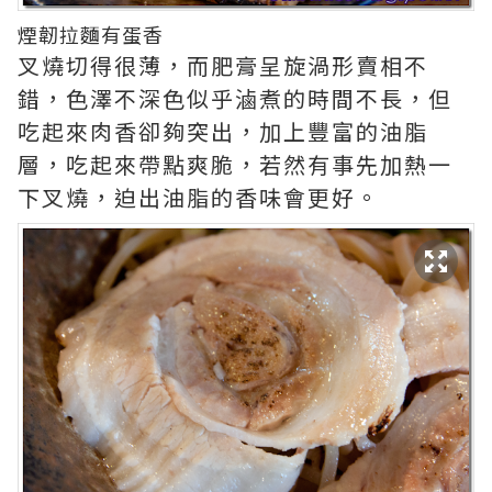
煙韌拉麵有蛋香
叉燒切得很薄，而肥膏呈旋渦形賣相不
錯，色澤不深色似乎滷煮的時間不長，但
吃起來肉香卻夠突出，加上豐富的油脂
層，吃起來帶點爽脆，若然有事先加熱一
下叉燒，迫出油脂的香味會更好。