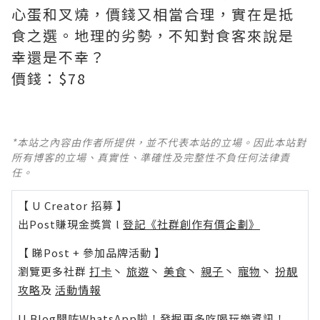
心蛋和叉燒，價錢又相當合理，實在是抵
食之選。地理的劣勢，不知對食客來說是
幸還是不幸？
價錢：$78
*本站之內容由作者所提供，並不代表本站的立場。因此本站對
所有博客的立場、真實性、準確性及完整性不負任何法律責
任。
【 U Creator 招募 】
出Post賺現金獎賞 l
登記《社群創作有價企劃》
【 睇Post + 參加品牌活動 】
瀏覽更多社群
打卡
丶
旅遊
丶
美食
丶
親子
丶
寵物
丶
扮靚
攻略
及
活動情報
U Blog開咗WhatsApp啦！發掘更多吃喝玩樂資訊！