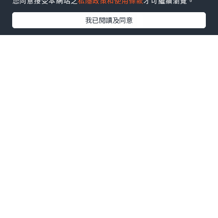
您同意接受本網站之
私隱政策和使用條款
才可繼續瀏覽。
我已閱讀及同意
之後有Working holiday visa可選。