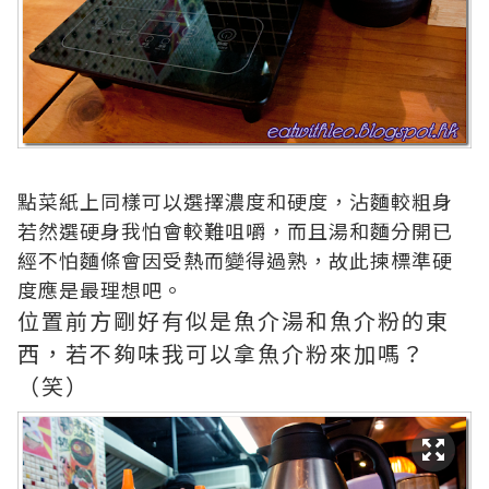
點菜紙上同樣可以選擇濃度和硬度，沾麵較粗身
若然選硬身我怕會較難咀嚼，而且湯和麵分開已
經不怕麵條會因受熱而變得過熟，故此揀標準硬
度應是最理想吧。
位置前方剛好有似是魚介湯和魚介粉的東
西，若不夠味我可以拿魚介粉來加嗎？
（笑）