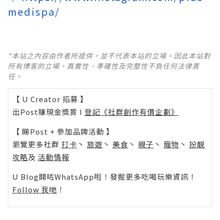
medispa/
*本站之內容由作者所提供，並不代表本站的立場。因此本站對
所有博客的立場、真實性、準確性及完整性不負任何法律責
任。
【 U Creator 招募 】
出Post賺現金獎賞 l
登記《社群創作有價企劃》
【 睇Post + 參加品牌活動 】
瀏覽更多社群
打卡
丶
旅遊
丶
美食
丶
親子
丶
寵物
丶
扮靚
攻略
及
活動情報
U Blog開咗WhatsApp啦！發掘更多吃喝玩樂資訊！
Follow 我哋
！