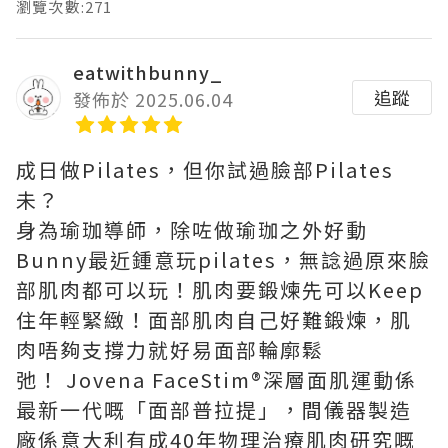
瀏覽次數:271
eatwithbunny_
追蹤
發佈於 2025.06.04
成日做Pilates，但你試過臉部Pilates
未？
身為瑜珈導師，除咗做瑜珈之外好動
Bunny最近鍾意玩pilates，無諗過原來臉
部肌肉都可以玩！肌肉要鍛煉先可以Keep
住年輕緊緻！面部肌肉自己好難鍛煉，肌
肉唔夠支撐力就好易面部輪廓鬆
弛！ Jovena FaceStim®️深層面肌運動係
最新一代嘅「面部普拉提」，間儀器製造
廠係意大利有成40年物理治療肌肉研究嘅