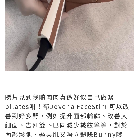
睇片見到我啲肉肉真係好似自己做緊
pilates咁！部Jovena FaceStim 可以改
善到好多野，例如提升面部輪廓、改善大
細面、告別雙下巴同減少皺紋等等，對於
面部鬆弛、蘋果肌又唔立體嘅Bunny嚟