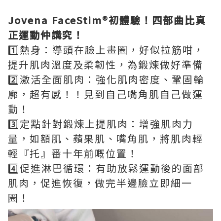
Jovena FaceStim®️初體驗！四部曲比真
正運動仲講究！
1️⃣熱身：導頭在臉上畫圈，好似拉筋咁，
提升肌肉溫度及柔韌性，為鍛煉做好準備
2️⃣激活全面肌肉：強化肌肉密度、鞏固輪
廓，超有感！！見到自己嘴角肌自己做運
動！
3️⃣定點針對鍛煉上提肌肉：增強肌肉力
量，如額肌、蘋果肌、嘴角肌，將肌肉輕
輕『托』番十年前嘅位置！
4️⃣促進淋巴循環：有助放鬆運動後的面部
肌肉，促進恢復，做完半邊臉立即細一
圈！