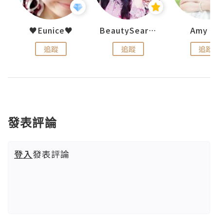
h 夏沫
♥Eunice♥
BeautySearch
Amy N
追蹤
追蹤
追蹤
發表評論
登入
發表評論