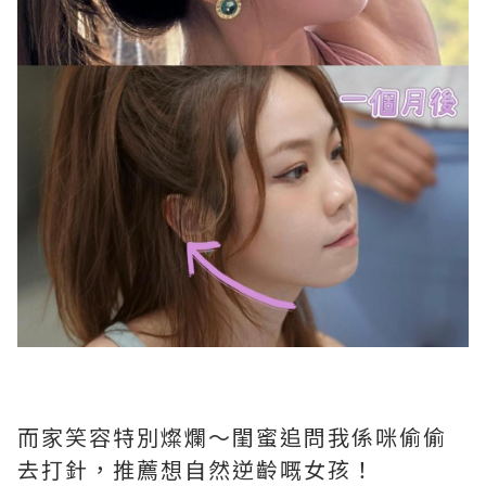
而家笑容特別燦爛～閨蜜追問我係咪偷偷
去打針，推薦想自然逆齡嘅女孩！