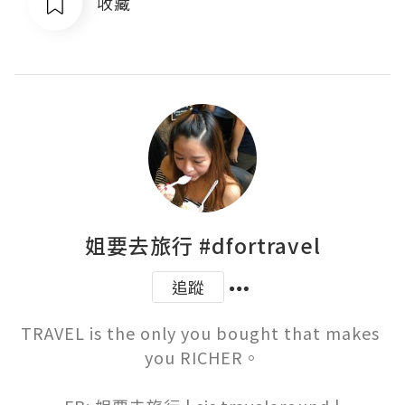
收藏
姐要去旅行 #dfortravel
追蹤
TRAVEL is the only you bought that makes 
you RICHER。
