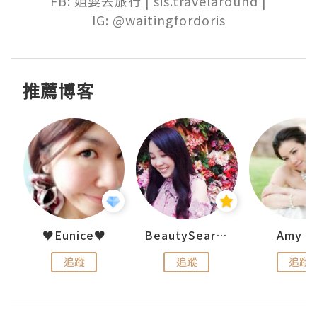
FB: 姐要去旅行 | sis.travelaround |

IG: @waitingfordoris
推薦博客
h 夏沫
♥Eunice♥
BeautySearch
Amy N
追蹤
追蹤
追蹤