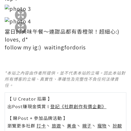
當日的美味午餐～連甜品都有香橙架！超細心:)
loves, d*
follow my ig:) waitingfordoris
*本站之內容由作者所提供，並不代表本站的立場。因此本站對
所有博客的立場、真實性、準確性及完整性不負任何法律責
任。
【 U Creator 招募 】
出Post賺現金獎賞 l
登記《社群創作有價企劃》
【 睇Post + 參加品牌活動 】
瀏覽更多社群
打卡
丶
旅遊
丶
美食
丶
親子
丶
寵物
丶
扮靚