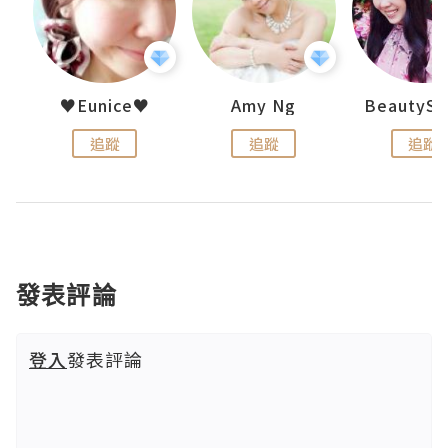
h 夏沫
♥Eunice♥
Amy Ng
追蹤
追蹤
追蹤
發表評論
登入
發表評論