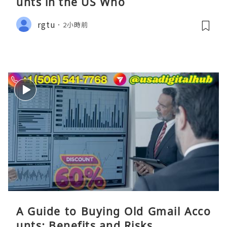
unts in the US Who
rgtu
2小時前
A Guide to Buying Old Gmail Acco
unts: Benefits and Risks