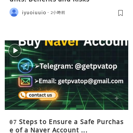
iyuoiuuio
2小時前
07 Steps to Ensure a Safe Purchas
e of a Naver Account ...