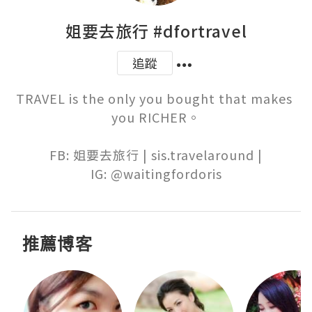
姐要去旅行 #dfortravel
追蹤
TRAVEL is the only you bought that makes 
you RICHER。

FB: 姐要去旅行 | sis.travelaround |

IG: @waitingfordoris
推薦博客