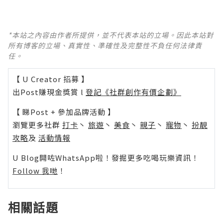
*本站之內容由作者所提供，並不代表本站的立場。因此本站對
所有博客的立場、真實性、準確性及完整性不負任何法律責
任。
【 U Creator 招募 】
出Post賺現金獎賞 l
登記《社群創作有價企劃》
【 睇Post + 參加品牌活動 】
瀏覽更多社群
打卡
丶
旅遊
丶
美食
丶
親子
丶
寵物
丶
扮靚
攻略
及
活動情報
U Blog開咗WhatsApp啦！發掘更多吃喝玩樂資訊！
Follow 我哋
！
相關話題