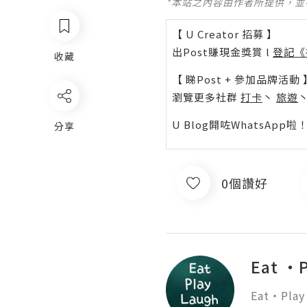
*本站之內容由作者所提供，
【 U Creator 招募 】
出Post賺現金獎賞 l
登記《
收藏
【 睇Post + 參加品牌活動 
瀏覽更多社群
打卡
丶
旅遊
U Blog開咗WhatsAp
分享
0個讚好
Eat ・
Eat・Play・