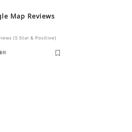
ogle Map Reviews
iews (5 Star & Positive)
duction Modern navigation
gines serve as fundament
鐘前