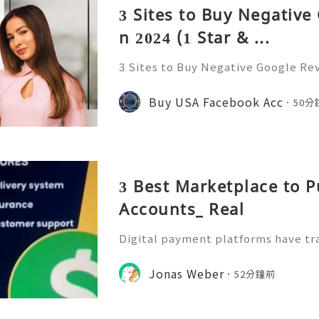
3 Sites to Buy Negative
n 2024 (1 Star & ...
3 Sites to Buy Negative Google Revie
ntroduction In the modern digital
ystems act as critical public trust 
Buy USA Facebook Acc
50分
es consumer behav
3 Best Marketplace to 
Accounts_ Real
Digital payment platforms have t
e manage money. Today, individual
ile payment services to send fund
Jonas Weber
52分鐘前
nize expenses, and support on