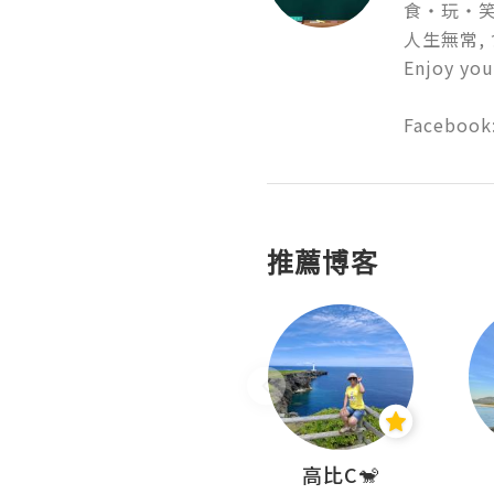
食・玩・笑!!
人生無常, 
Enjoy yo
Facebook
推薦博客
Nei Ho! 你好:)
高比C🐒