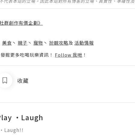
並不代表本站的立場。因此本站對所有博客的立場、真實性、準確性
社群創作有價企劃》
】
丶
美食
丶
親子
丶
寵物
丶
扮靚攻略
及
活動情報
p啦！發掘更多吃喝玩樂資訊！
Follow 我哋
！
收藏
Play ・Laugh
Laugh!!
