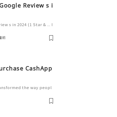
 Google Review s i
w s in 2024 (1 Star & ... I
 economy, online review s
infrastructure that dictat
鐘前
Purchase CashApp
ransformed the way peopl
s and businesses use mob
s, receive payments, orga