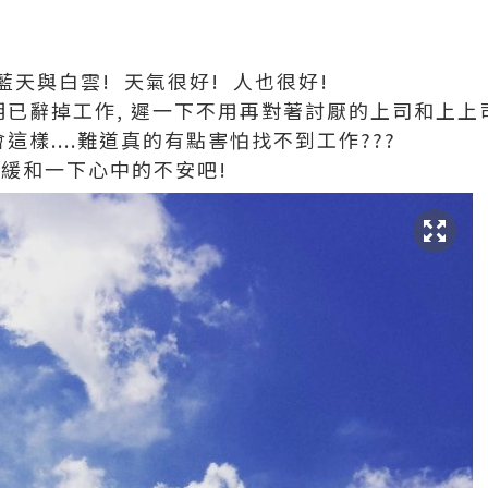
天與白雲! 天氣很好! 人也很好!
明已辭掉工作, 遲一下不用再對著討厭的上司和上上司
這樣....難道真的有點害怕找不到工作???
可以緩和一下心中的不安吧!