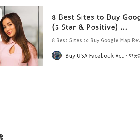
8 Best Sites to Buy Go
(5 Star & Positive) ...
8 Best Sites to Buy Google Map Rev
... Buy Google Maps Reviews Intro
systems and geographic search en
Buy USA Facebook Acc
57分
al decision-making tools f
城