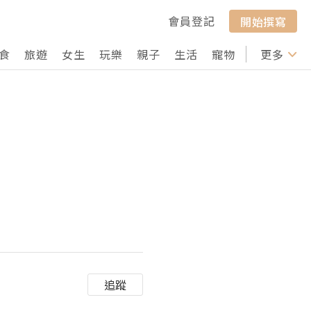
會員登記
開始撰寫
食
旅遊
女生
玩樂
親子
生活
寵物
行山
更多
打卡
追蹤