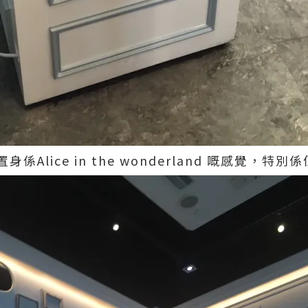
Alice in the wonderland 嘅感覺，