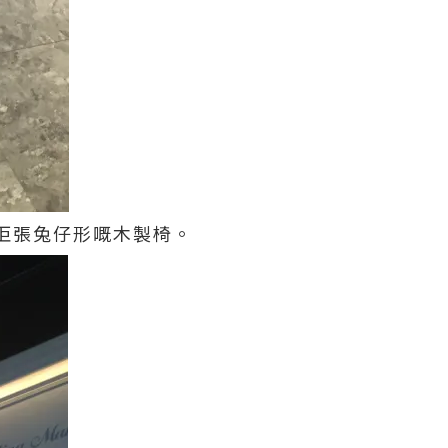
特別係佢張兔仔形嘅木製椅。