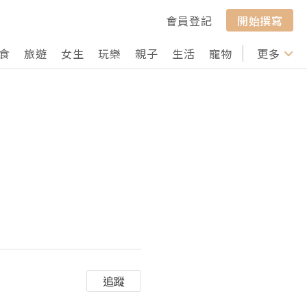
會員登記
開始撰寫
食
旅遊
女生
玩樂
親子
生活
寵物
行山
更多
打卡
追蹤