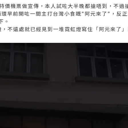
又放左特價機票做宣傳，本人試咗大半晚都搶唔到，不
西環早前開咗一間主打台灣小食嘅"阿元來了"，反
下。
鐘，不遠處就已經見到一堆霓虹燈寫住「阿元來了」