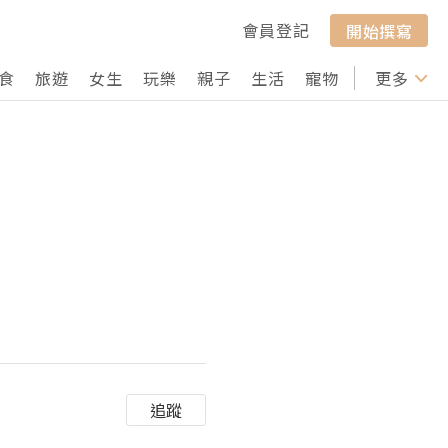
會員登記
開始撰寫
食
旅遊
女生
玩樂
親子
生活
寵物
行山
更多
打卡
追蹤