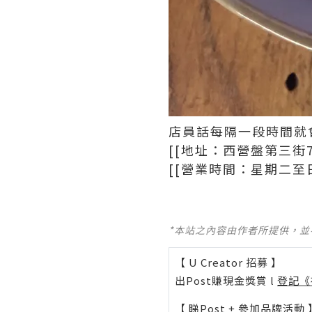
店員話每隔一段時間就
[[地址：西營盤第三街7
[[營業時間：星期二至日 1
*本站之內容由作者所提供，
【 U Creator 招募 】
出Post賺現金獎賞 l
登記《
【 睇Post + 參加品牌活動 