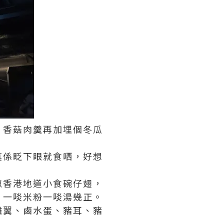
、香菇肉羹再加埋個冬瓜
真係眨下眼就食哂，好想
似香港地道小食碗仔翅，
，一啖米粉一啖湯幾正。
雞翼、鹵水蛋、豬耳、豬