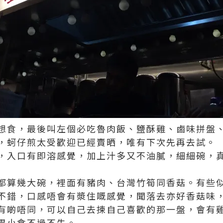
想食，最後叫左個必吃魯肉飯、鹽酥雞、鹵味拼盤
，蚵仔煎太受歡迎已經賣晒，唯有下次先再去試。
，入口有即溶感覺，加上汁多又不油膩，細細碗，
都算幾大碗，裡面有豬肉、台灣竹筍同香菇。有些
不錯，口感唔會有漿住嘅感覺，聞落去亦好香菇味
有啲唔同，可以自己去揀自己喜歡的那一盤，會有
胃小食不過不失。