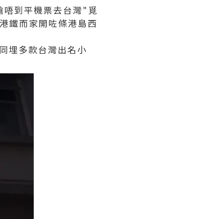
過搶唔到平機票去台灣"覓
正港鐵而家開咗條港島西
同埋多款台灣出名小