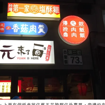
，上面有個紙盒放住舊五花腩壓住外賣單，旁邊仲