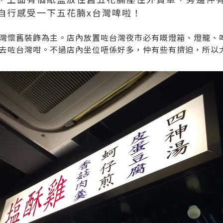
自行感受一下五花腩x台灣啤啦！
灣懷舊裝飾為主。店內放置咗台灣夜市必有嘅燈箱、燈籠、
去咗台灣咁。不過店內坐位唔係好多，仲有些有擠迫，所以