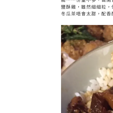
鹽酥雞，雖然細細粒，
冬瓜茶唔會太甜，配香