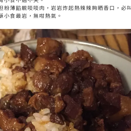
但粉薄餡靚啖啖肉，岩岩炸起熱辣辣夠晒香口，必
酥小食最岩，無咁熱氣。