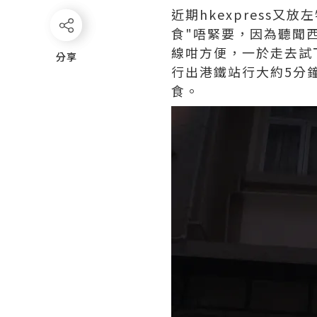
近期hkexpress
食"唔緊要，因為聽聞
線咁方便，一於走去試
分享
分享
行出港鐵站行大約5分
食。