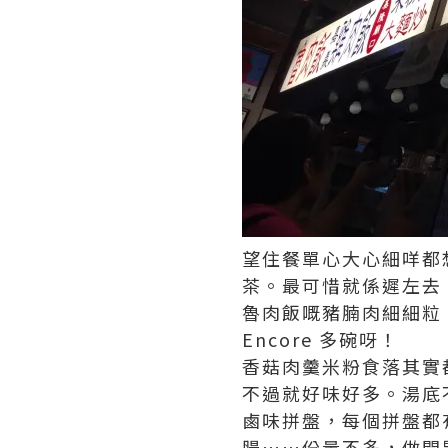
望住餐單心大心細咩都
茶。最可惜就係遲左去
魯肉飯嘅豬腩肉細細粒
Encore 多碗呀！
香菇肉羹米粉食落其實
不過就好味好多。湯底
鹵味拼盤，每個拼盤都
腸⋯⋯份量不多，做開