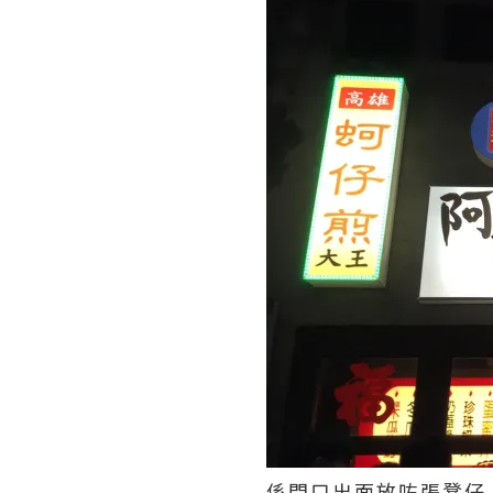
係門口出面放咗張凳仔