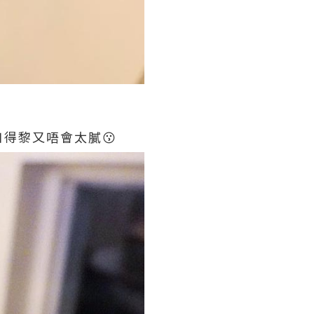
得黎又唔會太膩😗