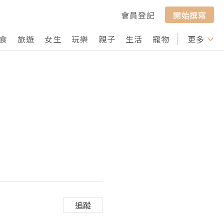
會員登記
開始撰寫
食
旅遊
女生
玩樂
親子
生活
寵物
行山
更多
打卡
追蹤