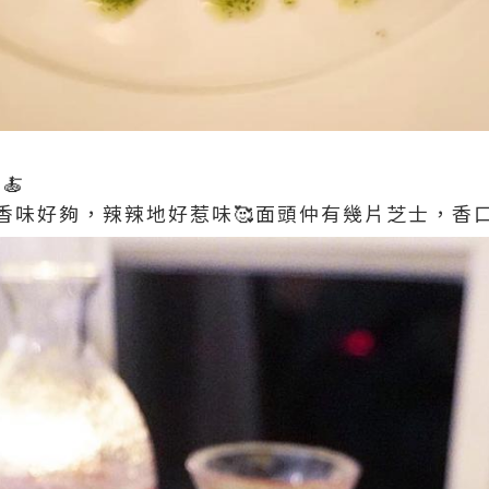
o🍝
香味好夠，辣辣地好惹味🥰面頭仲有幾片芝士，香口