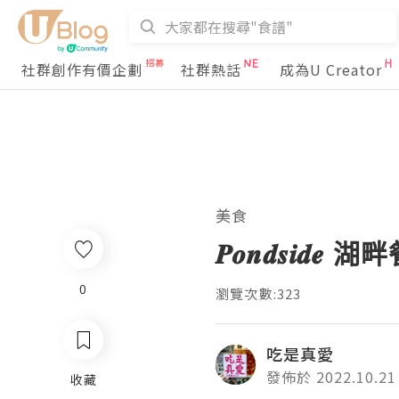
社群創作有價企劃
社群熱話
成為U Creator
美食
𝑷𝒐𝒏𝒅𝒔𝒊𝒅𝒆 湖
0
瀏覽次數:323
吃是真愛
發佈於 2022.10.21
收藏