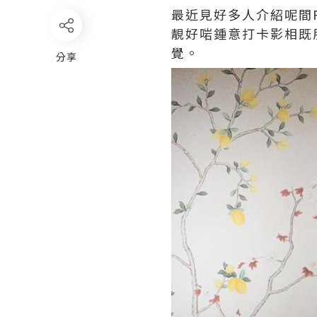
最近見好多人介紹呢間P
靚好啱鍾意打卡影相既
覺。
分享