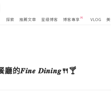
探索
推薦文章
星級博客
博客專享
VLOG
美
畔餐廳的𝑭𝒊𝒏𝒆 𝑫𝒊𝒏𝒊𝒏𝒈🍴🍸