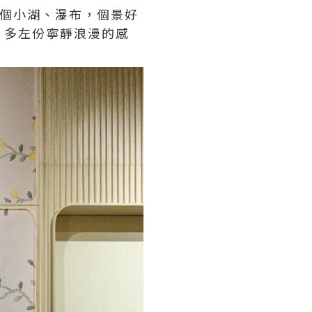
面個小湖、瀑布，個景好
，多左份寧靜浪漫的感