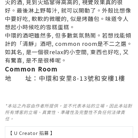
火的酒, 見到火焰窜得高高的, 視覺效果真的很
好。最後淋上野莓汁, 就可以開動了。外殼比想像
中要好吃, 軟軟的微暖的, 似是烤麵包。味道令人
想起小時候吃的雪糕蛋糕。
中環的酒吧雖然多, 但多數氣氛熱鬧。若想找能傾
計的「清靜」酒吧, common room是不二之選。
如其名, 是一個很relax的小空間, 東西也好吃, 又
有驚喜, 是不是很棒呢。
Common Room
地 址：中環和安里8-13號和安樓1樓
*本站之內容由作者所提供，並不代表本站的立場。因此本站對
所有博客的立場、真實性、準確性及完整性不負任何法律責
任。
【 U Creator 招募 】