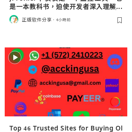
是一本教科书，迫使开发者深入理解JV
M的内存模型、垃圾回收机制和并发原
正版软件分享
4小時前
理。通过直观的可视化数据，它将抽象
的性能问题具象化为代码行号。对于一
名追求卓越的Java
Top 46 Trusted Sites for Buying Ol