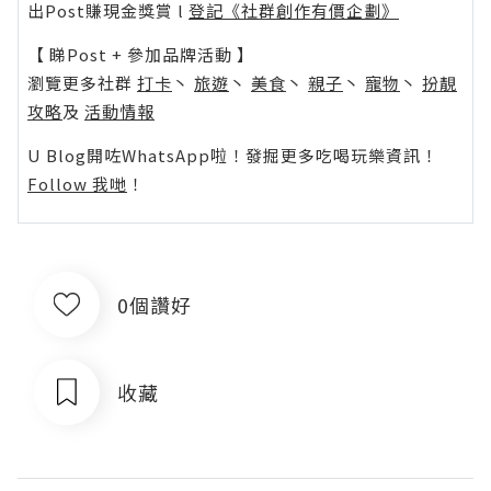
出Post賺現金獎賞 l
登記《社群創作有價企劃》
【 睇Post + 參加品牌活動 】
瀏覽更多社群
打卡
丶
旅遊
丶
美食
丶
親子
丶
寵物
丶
扮靚
攻略
及
活動情報
U Blog開咗WhatsApp啦！發掘更多吃喝玩樂資訊！
Follow 我哋
！
0個讚好
收藏