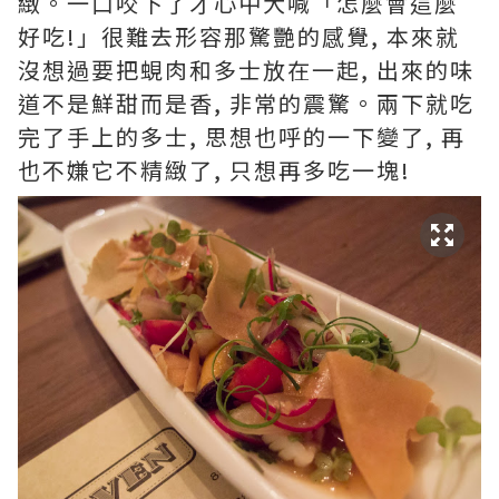
緻。一口咬下了才心中大喊「怎麼會這麼
好吃!」很難去形容那驚艷的感覺, 本來就
沒想過要把蜆肉和多士放在一起, 出來的味
道不是鮮甜而是香, 非常的震驚。兩下就吃
完了手上的多士, 思想也呼的一下變了, 再
也不嫌它不精緻了, 只想再多吃一塊!