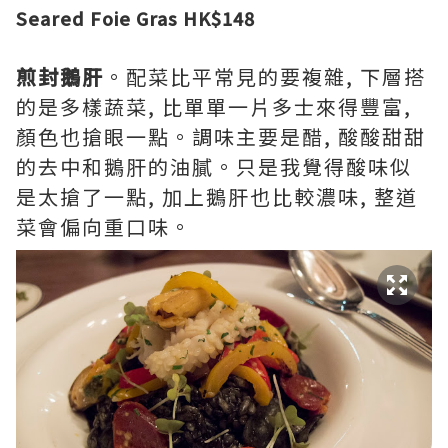
Seared Foie Gras HK$148
煎封鵝肝
。配菜比平常見的要複雜, 下層搭
的是多樣蔬菜, 比單單一片多士來得豐富,
顏色也搶眼一點。調味主要是醋, 酸酸甜甜
的去中和鵝肝的油膩。只是我覺得酸味似
是太搶了一點, 加上鵝肝也比較濃味, 整道
菜會偏向重口味。