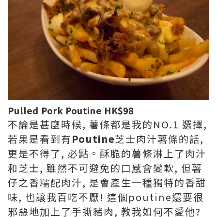
Pulled Pork Poutine HK$98
不論是甚麼時候, 薯條都是我的NO.1 選擇,
若果是看到有
Poutine
芝士肉汁薯條的話,
更是不得了, 必點。酥脆的薯條淋上了肉汁
和芝士, 雖然不可避免的口感會變軟, 但薯
仔之香糯配肉汁, 是會產生一種獨特的香甜
味, 也讓我百吃不厭! 這個poutine還要很
邪惡地加上了手撕豬肉, 教我如何不愛他?