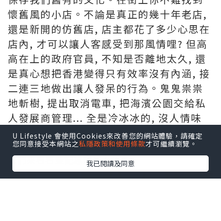
懷舊風的小店。不論是真正的幾十年老店,
還是新開的仿舊店, 店主都花了多少心思在
店內, 才可以讓人客感受到那風情哩? 但高
高在上的政府官員, 不知是否離地太久, 還
是真心想把香港變得只有效率沒有內涵, 接
二連三地做出讓人發呆的行為。鬼鬼祟祟
地斬樹, 提出取消電車, 把海濱公園交給私
人發展商管理... 全是冷冰冰的, 沒人情味
的, 匪夷所思的。
U Lifestyle 會使用Cookies來改善您的網站體驗，請確定
您同意接受本網站之
私隱政策和使用條款
才可繼續瀏覽。
幸而有心的人很多。政府不做, 小市民來做。而讓
我們來看看
金記冰室
的小故事。
我已閱讀及同意