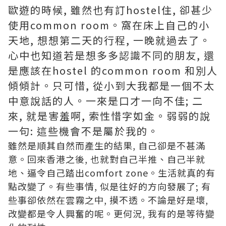
歐遊的時候, 雖然也有訂hostel住, 卻甚少
使用common room。窩在床上自己的小
天地, 想想第二天的行程, 一晚就過去了。
心中也知道若是想多多認識不同的朋友, 還
是應該在hostel 的common room 和別人
傾傾計。只可惜, 從小到大我都是一個不太
中意說話的人。一來是口才一向不佳; 二
來, 就是害羞啊, 索性惜字如金。弱弱的說
一句: 這些機會不是屬於我的。
雖然是順其自然而產生的結果, 自己卻是不甚滿
意。回來香港之後, 也就對自己半推、自己半就
地、逼令自己踏出comfort zone。生活就真的有
點改變了。有些事情, 似是往好的方向發展了; 有
些事卻依然在雲霧之中, 摸不透。不論是好是壞,
改變都是令人興奮的呢。更何況, 我有的是等待變