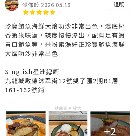
追蹤
發佈於 2026.05.18
珍寶鮑魚海鮮大燴叻沙非常出色，湯底椰
香蝦米味濃，辣度慢慢滲出，配料足有蝦
青口鮑魚等，米粉索湯好正珍寶鮑魚海鮮
大燴叻沙非常出色
Singlish星洲總廚
九龍城啟德沐翠街12號雙子匯2期B1層
161-162號鋪
點擊圖片放大
+2