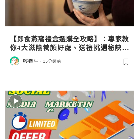
【即食燕窩禮盒選購全攻略】：專家教
你4大滋陰養顏好處、送禮挑選秘訣與
日常食用心得
輕養生
15分鐘前