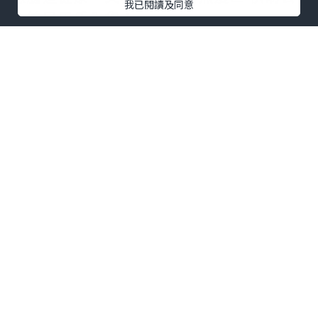
我已閱讀及同意
全線屈臣氏入貨！
@adriengagnonhk
#楓之寶#燃脂瘦身益生菌#燃脂瘦身#韓國
瘦瘦菌#健腸益生菌150億
¹Jung, S. P. et al (2013). Korean
journal of family medicine, 34(2), 80
–89.
²Razmpoosh, E. et al (2020). Clinical
nutrition ESPEN, 35, 194–200.
點擊圖片放大