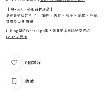
【 睇Post + 參加品牌活動 】
瀏覽更多社群
打卡
丶
旅遊
丶
美食
丶
親子
丶
寵物
丶
扮靚
攻略
及
活動情報
U Blog開咗WhatsApp啦！發掘更多吃喝玩樂資訊！
Follow 我哋
！
0個讚好
收藏