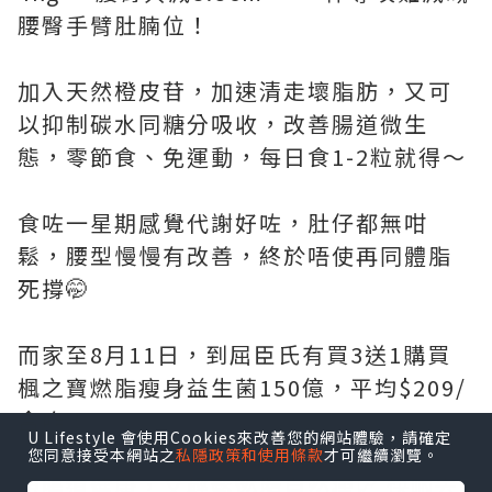
腰臀手臂肚腩位！
加入天然橙皮苷，加速清走壞脂肪，又可
以抑制碳水同糖分吸收，改善腸道微生
態，零節食、免運動，每日食1-2粒就得～
食咗一星期感覺代謝好咗，肚仔都無咁
鬆，腰型慢慢有改善，終於唔使再同體脂
死撐🤭
而家至8月11日，到屈臣氏有買3送1購買
楓之寶燃脂瘦身益生菌150億，平均$209/
盒咋！
U Lifestyle 會使用Cookies來改善您的網站體驗，請確定
您同意接受本網站之
私隱政策和使用條款
才可繼續瀏覽。
想腸道健康，又輕鬆燃脂自然瘦📈 快啲去