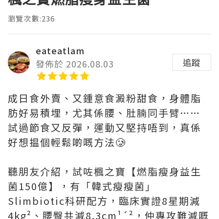
瀏覽次數:236
eateatlam
追蹤
發佈於 2026.08.03
成日食外賣、又鍾意食澱粉甜食，身體脂
肪好易積埋，尤其係腰、肚腩同手臂……
試過節食又反彈，運動又堅持唔到，真係
好想揾個輕鬆啲嘅方法🥲
聽朋友介紹，試咗楓之寶【燃脂瘦身益生
菌150億】，有「韓式瘦瘦菌」
Slimbiotic科研配方，臨床實證8星期減
4kg²、腰臀共減8.3cm¹´²，仲專攻難減嘅