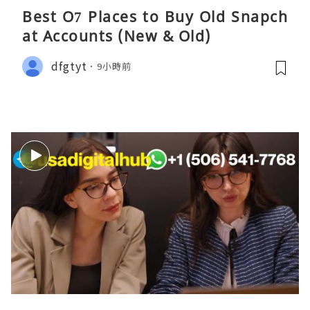
Best O7 Places to Buy Old Snapch
at Accounts (New & Old)
dfgtyt
9小時前