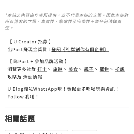
*本站之內容由作者所提供，並不代表本站的立場。因此本站對
所有博客的立場、真實性、準確性及完整性不負任何法律責
任。
【 U Creator 招募 】
出Post賺現金獎賞 l
登記《社群創作有價企劃》
【 睇Post + 參加品牌活動 】
瀏覽更多社群
打卡
丶
旅遊
丶
美食
丶
親子
丶
寵物
丶
扮靚
攻略
及
活動情報
U Blog開咗WhatsApp啦！發掘更多吃喝玩樂資訊！
Follow 我哋
！
相關話題