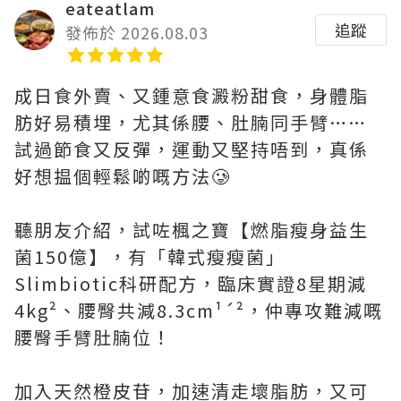
eateatlam
追蹤
發佈於 2026.08.03
成日食外賣、又鍾意食澱粉甜食，身體脂
肪好易積埋，尤其係腰、肚腩同手臂……
試過節食又反彈，運動又堅持唔到，真係
好想揾個輕鬆啲嘅方法🥲
聽朋友介紹，試咗楓之寶【燃脂瘦身益生
菌150億】，有「韓式瘦瘦菌」
Slimbiotic科研配方，臨床實證8星期減
4kg²、腰臀共減8.3cm¹´²，仲專攻難減嘅
腰臀手臂肚腩位！
加入天然橙皮苷，加速清走壞脂肪，又可