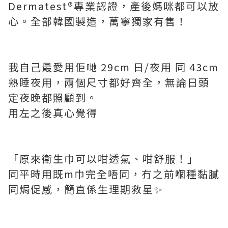
Dermatest®專業認證，產後媽咪都可以放
心。全部韓國製造，萬寧獨家有售！
我自己最愛用佢哋 29cm 日/夜用 同 43cm
熟睡夜用，兩個尺寸都好齊全，無論日頭
定夜晚都照顧到。
用左之後真心覺得
「原來衛生巾可以咁透氣、咁舒服！」
同平時用既m巾完全唔同，冇之前嗰種黏膩
同焗促感，簡直係生理期救星✨