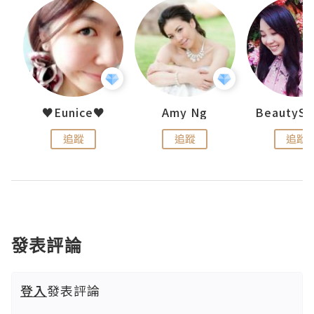
h 夏沫
♥Eunice♥
Amy Ng
追蹤
追蹤
追蹤
發表評論
登入
發表評論