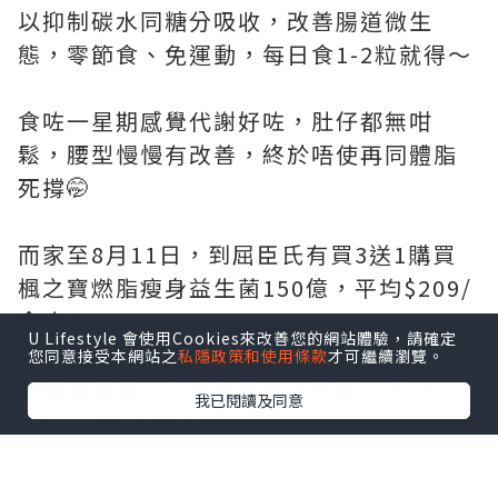
以抑制碳水同糖分吸收，改善腸道微生
態，零節食、免運動，每日食1-2粒就得～
食咗一星期感覺代謝好咗，肚仔都無咁
鬆，腰型慢慢有改善，終於唔使再同體脂
死撐🤭
而家至8月11日，到屈臣氏有買3送1購買
楓之寶燃脂瘦身益生菌150億，平均$209/
盒咋！
U Lifestyle 會使用Cookies來改善您的網站體驗，請確定
您同意接受本網站之
私隱政策和使用條款
才可繼續瀏覽。
想腸道健康，又輕鬆燃脂自然瘦📈 快啲去
我已閱讀及同意
全線屈臣氏入貨！
@adriengagnonhk